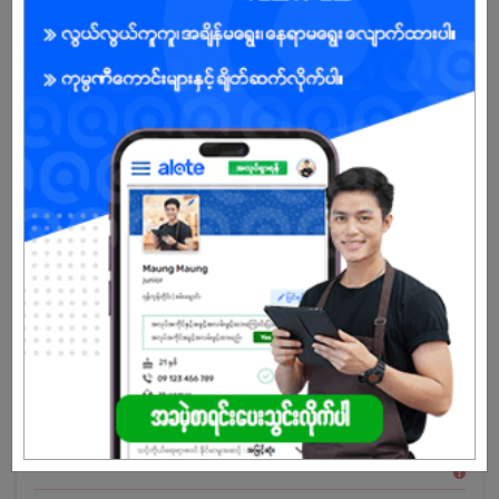
အခွင့်အရေးရှိသူ :
မျှော်မှန်းလစာ ဖော်ပြပေးပါ။
ချက်ချင်း အလုပ်ဝင် နိုင်ပါသလား။