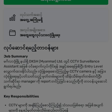
လုပ်သက်အဆင့်
အတွေ့အကြုံမရှိ
အလုပ်အမျိုးအစား
အထွေထွေလုပ်သား၊လုံခြုံရေး
လုပ်ဆောင်ရမည့်တာဝန်များ
Job Summary
မင်္ဂလာဒုံမြို့နယ်ရှိ DKSH (Myanmar) Ltd. တွင် CCTV Surveillance
Assistant အဖြစ် ဝင်ရောက်လုပ်ကိုင်ရန် အခွင့်အရေးဖြစ်ပြီး Entry Level
လျှောက်ထားနိုင်ပါသည်။ လုံခြုံရေးစောင့်ကြည့်မှု၊ CCTV camera နှင့် အခြား
လုံးခြုံရေးနှင့်ပတ်သတ်သည့် မှတ်တမ်းများကို ထိန်းသိမ်းမှတ်တမ်းတင်ပြီး
သက်ဆိုင်ရာ manager ကို report တင်ပြခြင်း စသည်တို့ကို တာဝန်ယူဆောင်
ရွက်ရပါမည်။
Key Responsibilities
CCTV များကို အချိန်ပြည့်စောင့်ကြည့်၍ သံသယဖြစ်စရာ အဖြစ်အပျက်
များကို နေ့စဉ်မှတ်တမ်းသိမ်းဆည်းတင်ပြရန်