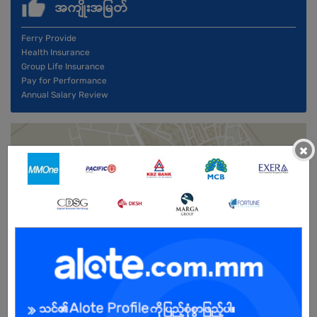
အကျိုးအမြတ်
Ferry Provide
Health Insurance
Group Life Insurance
Pay for Performance
Annual Salary Review
×
ကျား