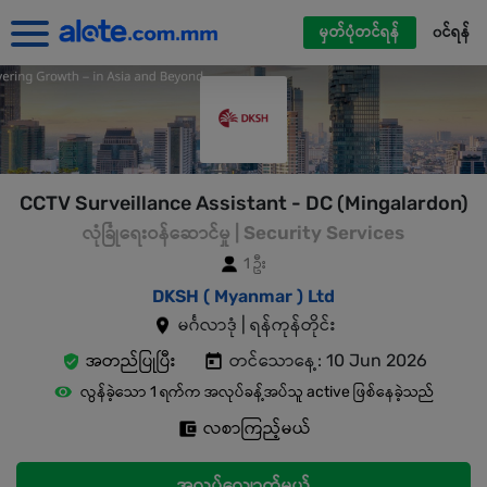
မှတ်ပုံတင်ရန်
၀င်ရန်
CCTV Surveillance Assistant - DC (Mingalardon)
လုံခြုံရေးဝန်ဆောင်မှု | Security Services
1 ဦး
DKSH ( Myanmar ) Ltd
မင်္ဂလာဒုံ | ရန်ကုန်တိုင်း
အတည်ပြုပြီး
တင်သောနေ့: 10 Jun 2026
လွန်ခဲ့သော 1 ရက်က အလုပ်ခန့်အပ်သူ active ဖြစ်နေခဲ့သည်
လစာကြည့်မယ်
အလုပ်လျှောက်မယ်