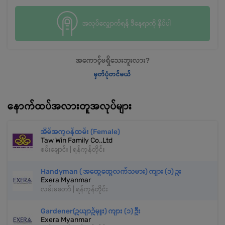
အလုပ်လျှောက်ရန် ဒီနေရာကို နှိပ်ပါ
အကောင့်မရှိသေးဘူးလား?
မှတ်ပုံတင်မယ်
နောက်ထပ်အလားတူအလုပ်များ
အိမ်အကူ၀န်ထမ်း (Female)
Taw Win Family Co.,Ltd
စမ်းချောင်း | ရန်ကုန်တိုင်း
Handyman ( အထွေထွေလက်သမား) ကျား (၁) ဥး
Exera Myanmar
လမ်းမတော် | ရန်ကုန်တိုင်း
Gardener(ဥယျာဥ်မှူး) ကျား (၁) ဦး
Exera Myanmar