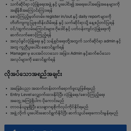
သက်ဆိုင်ရာ လုံခြုံရေးအဖွဲ့နှင့် ပူးပေါင်း၍ အရေးပေါ်အခြေအနေများကို
အချိန်မီအကြောင်းကြားရန်
စောင့်ကြည့်မှတ်တမ်း၊ register in/out နှင့် daily report များကို
တိတိကျကျ ပြုစုထိန်းသိမ်းရန် နှင့် သက်ဆိုင်ရာသို့ နေ့စဉ်တင်ပြရန်
ဝင်/ထွက်လမ်းကြောင်းများ၊ ဂိုဒေါင်နှင့် ပတ်ဝန်းကျင်လုံခြုံရေးကို
ဆက်လက်စောင့်ကြည့်ရန်
အလုပ်ခွင်လုံခြုံရေး နှင့် သန့်ရှင်းရေးတို့အတွက် သက်ဆိုင်ရာ admin နှင့်
အတူ ကူညီပူးပေါင်း ဆောင်ရွက်ရန်
Manager မှ ပေးအပ်လာသော အခြား Admin နှင့်ဆက်စပ်သော
အလုပ်များကို ဆောင်ရွက်ရန်
လိုအပ်သောအရည်အချင်း
အခြေခံပညာ အထက်တန်းတက်ရောက်ဖူးသူဖြစ်ရမည်
Entry Level လျှောက်ထားနိုင်ပြီး လုံခြုံရေး/စောင့်ကြည့်ရေး
အတွေ့အကြုံရှိပါက ပိုကောင်းမည်
တာဝန်ယူမှုရှိပြီး သေချာဂရုစိုက်လုပ်ကိုင်နိုင်ရမည်
အဖွဲ့လိုက် ပူးပေါင်းဆောင်ရွက်နိုင်ပြီး ဆက်သွယ်ရေးကောင်းမွန်ရမည်