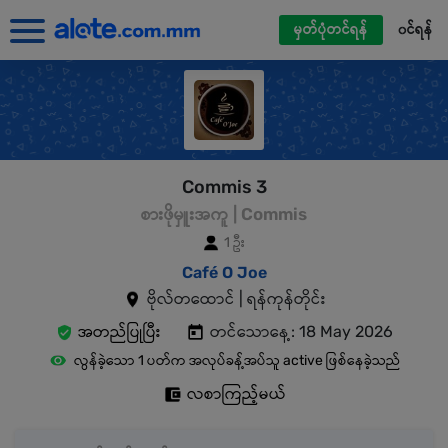
မှတ်ပုံတင်ရန်
၀င်ရန်
Commis 3
စားဖိုမှူးအကူ | Commis
1 ဦး
Café O Joe
ဗိုလ်တထောင် | ရန်ကုန်တိုင်း
အတည်ပြုပြီး
တင်သောနေ့: 18 May 2026
လွန်ခဲ့သော 1 ပတ်က အလုပ်ခန့်အပ်သူ active ဖြစ်နေခဲ့သည်
လစာကြည့်မယ်