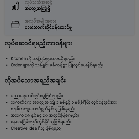
လုပ်သက်အဆင့်
အတွေ့အကြုံရှိ
အလုပ်အမျိုးအစား
စားသောက်ဆိုင်ဝန်ဆောင်မှု
လုပ်ဆောင်ရမည့်တာဝန်များ
Kitchen ကို သန့်ရှင်းစွာထားသိုရမည်။
Order များကို သန့်ရှင်း မှန်ကန်စွာ ပြုလုပ်ပေးနိုင်ရမည်။
လိုအပ်သောအရည်အချင်း
ပညာရေးကင်းရှင်းသူဖြစ်ရမည်။
သက်ဆိုင်ရာ အတွေ့အကြုံ ၁ နှစ်နှင့် ၁ နှစ်ခွဲရှိပြီး လုပ်ငန်းခွင်အား
စနစ်တကျဆောင်ရွက်နိုင်သူဖြစ်ရမည်။
အသက် ၁၈ နှစ်နှင့် ၃၀ အတွင်းဖြစ်ရမည်။
နေစားငြိမ်းလုပ်ကိုင်နိုင်သူဖြစ်ရမည်။
Creative idea ရှိသူဖြစ်ရမည်