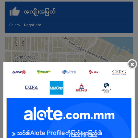
အကျိုးအမြတ်
Salary - Negotiate
×
ကျား/မ
အခွင့်အရေးရှိသူ :