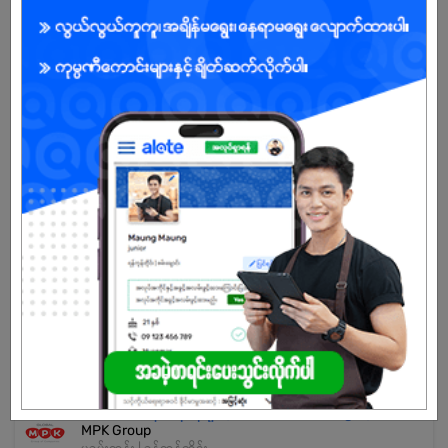
သက်တမ်းကုန်သွားပါပြီ
အကောင့်မရှိသေးဘူးလား?
မှတ်ပုံတင်မယ်
နောက်ထပ်အလားတူအလုပ်များ
Waiter
My Hill
ဒဂုံ | ရန်ကုန်တိုင်း
မီးဖိုချောင်အကူ
MPA International School
ဗဟန်း | ရန်ကုန်တိုင်း
စားသောက်ဆိုင်မန်နေဂျာ (Restaurant Manager)
MPK Group