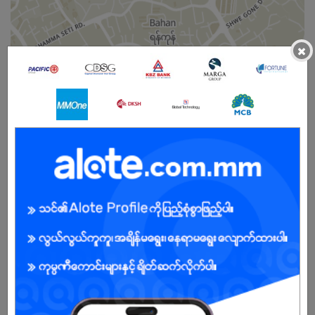
×
ကျား/မ
အခွင့်အရေးရှိသူ :