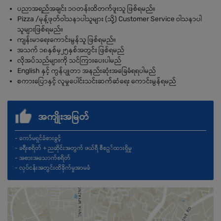
ပညာအရည်အချင်း ၁၀တန်းထိတက်ဖူးသူ ဖြစ်ရမည်။
Pizza /မုန့်ဖုတ်ဝါသနာပါသူများ (သို့) Customer Service ဝါသနာပါ
သူများဖြစ်ရမည်။
ကျန်းမာရေးကောင်းမွန်သူ ဖြစ်ရမည်။
အသက် ၁၈နှစ်မှ၂၅နှစ်အတွင်း ဖြစ်ရမည်
လိုအပ်သည်များကို သင်ကြားပေးပါမည်
English နှင့် ကွန်ပျုတာ အနည်းဆုံးအခြေခံရရပါမည်
စကားပြောနှင့် လူမှုပေါင်းသင်းဆက်ဆံရေး ကောင်းမွန်ရမည်
အကျိုးအမြတ်
- ကော်မရှင်ခံစားခွင့်
- ခရီးစရိတ် + ညဆိုင်းအတွက် ဖယ်ရီ စီစဥ်ထားရှိမှု
- အစားအသောက်စရိတ်
- လုပ်ငန်းအတွင်းထိခိုက်မှုအာမခံ