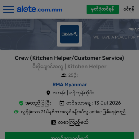
မှတ်ပုံတင်ရန်
၀င်ရန်
Crew (Kitchen Helper/Customer Service)
မီးဖိုချောင်အကူ | Kitchen Helper
25 ဦး
RMA Myanmar
ဗဟန်း | ရန်ကုန်တိုင်း
အတည်ပြုပြီး
တင်သောနေ့: 13 Jul 2026
လွန်ခဲ့သော 21 မိနစ်က အလုပ်ခန့်အပ်သူ active ဖြစ်နေခဲ့သည်
လစာကြည့်မယ်
အလုပ်လျှောက်မယ်