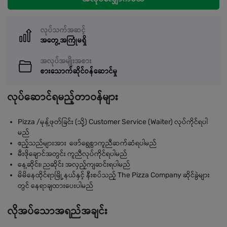
လုပ်သက်အဆင့်
အတွေ့အကြုံမရှိ
အလုပ်အမျိုးအစား
စားသောက်ဆိုင်ဝန်ဆောင်မှု
လုပ်ဆောင်ရမည့်တာဝန်များ
Pizza /မုန့်ဖုတ်ခြင်း (သို့) Customer Service (Waiter) လုပ်ကိုင်ရပါ
မည်
ဧည့်သည်များအား ဖော်ရွေစွာကူညီဆက်ဆံရပါမည်
မီးဖိုချောင်အတွင်း ကူညီလုပ်ကိုင်ရပါမည်
နေ့ဆိုင်း၊ ညဆိုင်း အလှည့်ကျဆင်းရပါမည်
မိမိနေထိုင်ရာမြို့နယ်နှင့် နီးစပ်သည့် The Pizza Company ဆိုင်ခွဲများ
တွင် နေရာချထား‌ပေးပါမည်
လိုအပ်သောအရည်အချင်း