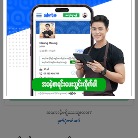
အလုပ်လျှောက်ရန် ဒီနေရာကို နှိပ်ပါ
အကောင့်မရှိသေးဘူးလား?
မှတ်ပုံတင်မယ်