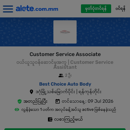
မှတ်ပုံတင်ရန်
၀င်ရန်
Customer Service Associate
ဝယ်ယူသူဝန်ဆောင်မှုအကူ | Customer Service
Assistant
2 ဦး
Best Choice Auto Body
ဒဂုံမြို့သစ်မြောက်ပိုင်း | ရန်ကုန်တိုင်း
အတည်ပြုပြီး
တင်သောနေ့: 09 Jul 2026
လွန်ခဲ့သော 1 ပတ်က အလုပ်ခန့်အပ်သူ active ဖြစ်နေခဲ့သည်
လစာကြည့်မယ်