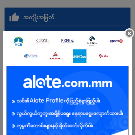
အကျိုးအမြတ်
.
×
ကျား/မ
အခွင့်အရေးရှိသူ :