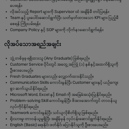
ပေးရန်။
လိုအပ်သည့် Report များကို Supervisor ထံ အချိန်မီ တင်ပြရန်။
Team နှင့် ပူးပေါင်းဆောင်ရွက်ပြီး သတ်မှတ်ထားသော KPI များ ပြည့်မီ
စေရန် ကြိုးပမ်းရန်။
Company Policy နှင့် SOP များကို လိုက်နာဆောင်ရွက်ရန်။
လိုအပ်သောအရည်အချင်း
ဘွဲ့တစ်ခုခု ရရှိထားသူ (Any Graduate) ဖြစ်ရမည်။
Customer Service ပိုင်းတွင် အတွေ့အကြုံ (၁) နှစ်နှင့်အထက်ရှိသူကို
ဦးစားပေးမည်။
Fresh Graduates များလည်း လျှောက်ထားနိုင်သည်။
Communication Skills ကောင်းမွန်ပြီး Customer များနှင့် ယဉ်ကျေး
စွာ ဆက်သွယ်နိုင်ရမည်။
Microsoft Word, Excel နှင့် Email ကို အခြေခံအသုံးပြုနိုင်ရမည်။
Problem-solving Skill ကောင်းမွန်ပြီး ဖိအားအောက်တွင် တာဝန်ယူ
လုပ်ကိုင်နိုင်ရမည်။
Teamwork ကောင်းမွန်ပြီး သင်ယူလိုစိတ်ရှိသူ ဖြစ်ရမည်။
ရိုးသားမှု၊ တာဝန်ယူမှုရှိပြီး အချိန်မှန် လုပ်ငန်းဆောင်ရွက်နိုင်ရမည်။
English (Basic) ရေးနိုင်၊ ဖတ်နိုင်၊ ပြောနိုင်သူကို ဦးစားပေးမည်။