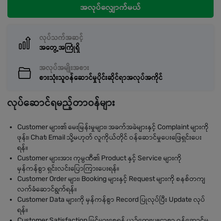
အလုပ်လျှောက်မယ်
လုပ်သက်အဆင့်
အတွေ့အကြုံရှိ
အလုပ်အမျိုးအစား
စားသုံးသူဝန်ဆောင်မှုပိုင်းဆိုင်ရာအလုပ်အကိုင်
လုပ်ဆောင်ရမည့်တာဝန်များ
Customer များ၏ မေးမြန်းမှုများ၊ အခက်အခဲများနှင့် Complaint များကို
ဖုန်း၊ Chat၊ Email သို့မဟုတ် လူကိုယ်တိုင် ဝန်ဆောင်မှုပေးဖြေရှင်းပေး
ရန်။
Customer များအား ကုမ္ပဏီ၏ Product နှင့် Service များကို
မှန်ကန်စွာ ရှင်းလင်းပြောကြားပေးရန်။
Customer Order များ၊ Booking များနှင့် Request များကို စနစ်တကျ
လက်ခံဆောင်ရွက်ရန်။
Customer Data များကို မှန်ကန်စွာ Record ပြုလုပ်ပြီး Update လုပ်
ရန်။
Customer Satisfaction မြင့်မားစေရန် ယဉ်ကျေးပျူငှာစွာ ဝန်ဆောင်မှု