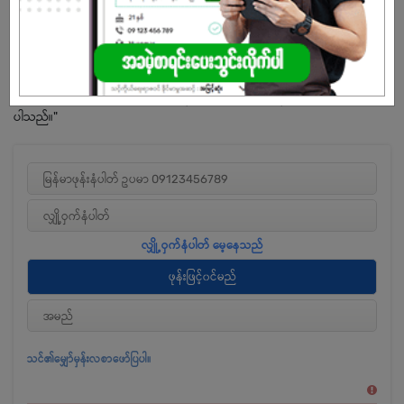
မူတည်၍ အပြည့်အဝပါဝင်နိုင်သော တန်းတူညီမျှသည့် အခွင့်အလမ်းများကို
ဖန်တီးပေးနိုင်သည့် လုပ်ငန်းဝန်းကျင်တစ်ရပ်အား ဖော်ဆောင်နိုင်ရန်
ကတိကဝတ်ပြုဆောင်ရွက်လျက် ရှိနေပါသည်။ လူနည်းစုများ၊ ကျား၊မ လိင်
ဝိသေသခံယူမှု၊ တိမ်းညွတ်မှုအမျိုးမျိုးနှင့် မသန်စွမ်းဖြစ်မှုများအပါအဝင် မည်
သည့်လူပုဂ္ဂိုလ်တစ်ဦးတစ်ယောက်ချင်းစီတိုင်းမဆို အကျုံးဝင်လျှောက်ထားနိုင်
ပါသည်။"
သင်၏မျှော်မှန်းလစာဖော်ပြပါ။