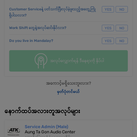
Customer Serviceနဲ့ ပတ်သက်ပြီးလုပ်ခဲ့ဖူးသည့်အတွေ့ကြုံ
YES
NO
ရှိပါသလား?
Work Shift တွေနဲ့အလုပ်ဆင်းနိုင်လား?
YES
NO
Do you live in Mandalay?
YES
NO
အလုပ်လျှောက်ရန် ဒီနေရာကို နှိပ်ပါ
အကောင့်မရှိသေးဘူးလား?
မှတ်ပုံတင်မယ်
နောက်ထပ်အလားတူအလုပ်များ
Service Admin (Male)
Aung Ta Gon Audio Center