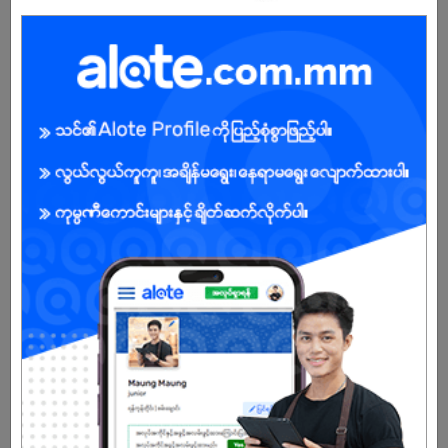
ကျား/မ
အခွင့်အရေးရှိသူ :
ကျွန်ုပ်တို့ကုမ္ပဏီအကြောင်း
“ကမ္ဘောဇဘဏ်သည် တန်းတူညီမျှမှုရှိသော အလုပ်အကိုင်အခွင့်အလမ်းများ
ဆိုင်ရာမူဝါဒကို စွဲကိုင်ကျင့်သုံးလျက်ရှိသည့်နည်းတူ လူပုဂ္ဂိုလ်တစ်ဦးတစ်
ယောက်ချင်းစီတိုင်းအနေဖြင့် ၎င်းတို့၏လုပ်ငန်း စွမ်းဆောင်နိုင်မှုအပေါ်