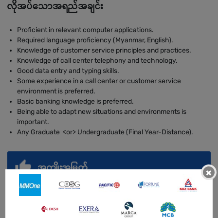
လိုအပ်သောအရည်အချင်း
Proficient in relevant computer applications.
Required language proficiency (Myanmar, English).
Knowledge of customer service principles and practices.
Knowledge of call center telephony and technology.
Good data entry and typing skills.
Some experience in a call center or customer service
environment is preferred.
Basic banking knowledge is preferred.
Being able to adapt new situations and environments is
important.
Any Graduate <or> Undergraduate (Final Year-Distance).
အကျိုးအမြတ်
×
ယူနီဖောင်း
ဘောနပ်စ်
အချိန်ပိုကြေး