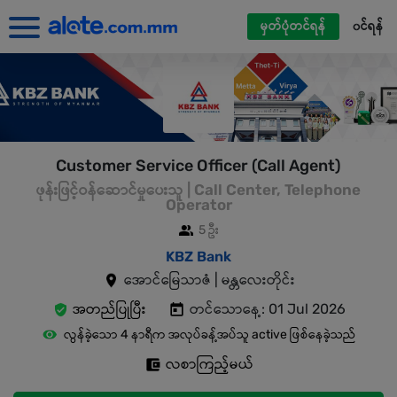
မှတ်ပုံတင်ရန်
၀င်ရန်
Customer Service Officer (Call Agent)
ဖုန်းဖြင့်ဝန်ဆောင်မှုပေးသူ | Call Center, Telephone
Operator
5 ဦး
KBZ Bank
အောင်မြေသာဇံ | မန္တလေးတိုင်း
အတည်ပြုပြီး
တင်သောနေ့: 01 Jul 2026
လွန်ခဲ့သော 4 နာရီက အလုပ်ခန့်အပ်သူ active ဖြစ်နေခဲ့သည်
လစာကြည့်မယ်