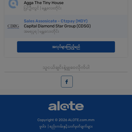
Agga The Tiny House
ပြင်ဦးလွင် | မန္တလေးတိုင်း
Sales Assosicate - Ctzpay (MDY)
Capital Diamond Star Group (CDSG)
အမရပူရ | မန္တလေးတိုင်း
အလုပ်များကြည့်မည်
သူငယ်ချင်းနဲ့မျှဝေလိုက်ပါ
Copyright
© 2026 ALOTE.com.mm
မူဝါဒ
|
စည်းကမ်းနှင့်သတ်မှတ်ချက်များ