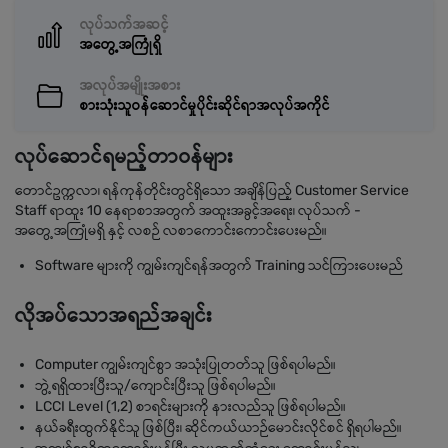
လုပ်သက်အဆင့်
အတွေ့အကြုံရှိ
အလုပ်အမျိုးအစား
စားသုံးသူဝန်ဆောင်မှုပိုင်းဆိုင်ရာအလုပ်အကိုင်
လုပ်ဆောင်ရမည့်တာဝန်များ
တောင်ဥက္ကလာ၊ ရန်ကုန်တိုင်းတွင်ရှိသော အချိန်ပြည့် Customer Service
Staff ရာထူး 10 နေရာစာအတွက် အထူးအခွင့်အရေး၊ လုပ်သက် -
အတွေ့အကြုံမရှိ နှင့် လစဉ် လစာကောင်းကောင်းပေးမည်။
Software များကို ကျွမ်းကျင်ရန်အတွက် Training သင်ကြားပေးမည်
လိုအပ်သောအရည်အချင်း
Computer ကျွမ်းကျင်စွာ အသုံးပြုတတ်သူ ဖြစ်ရပါမည်။
ဘွဲ့ရရှိထားပြီးသူ/ကျောင်းပြီးသူ ဖြစ်ရပါမည်။
LCCI Level (1,2) စာရင်းများကို နားလည်သူ ဖြစ်ရပါမည်။
နယ်ခရီးထွက်နိုင်သူ ဖြစ်ပြီး၊ ဆိုင်ကယ်ယာဉ်မောင်းလိုင်စင် ရှိရပါမည်။