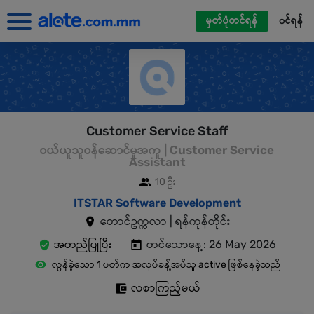
မှတ်ပုံတင်ရန်
၀င်ရန်
Customer Service Staff
ဝယ်ယူသူဝန်ဆောင်မှုအကူ | Customer Service
Assistant
10 ဦး
ITSTAR Software Development
တောင်ဥက္ကလာ | ရန်ကုန်တိုင်း
အတည်ပြုပြီး
တင်သောနေ့: 26 May 2026
လွန်ခဲ့သော 1 ပတ်က အလုပ်ခန့်အပ်သူ active ဖြစ်နေခဲ့သည်
လစာကြည့်မယ်