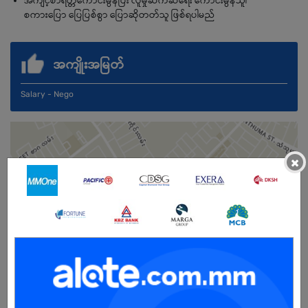
အကျင့်စာရိတ္တကောင်းမွန်ပြီး လူမှုဆက်ဆံရေး ကောင်းမွန်သူ၊
စကားပြော ပြေပြစ်စွာ ပြောဆိုတတ်သူ ဖြစ်ရပါမည်
အကျိုးအမြတ်
Salary - Nego
×