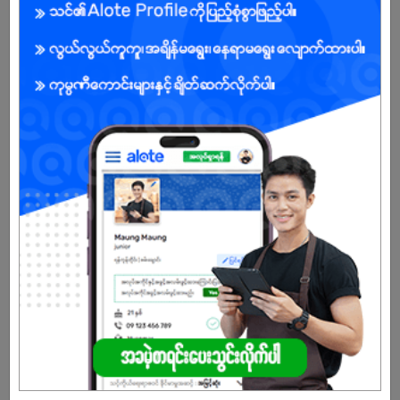
ကျား/မ
အခွင့်အရေးရှိသူ :
သက်တမ်းကုန်သွားပါပြီ
အကောင့်မရှိသေးဘူးလား?
မှတ်ပုံတင်မယ်
နောက်ထပ်အလားတူအလုပ်များ
Shop Supervisor
iConic Casual & Sports
တောင်ဥက္ကလာ | ရန်ကုန်တိုင်း
Receptionist
OiAC Private Boarding High School
တောင်ဥက္ကလာ | ရန်ကုန်တိုင်း