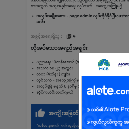
အောင်မြေသာဇံ၊ မန္တလေးတိုင်းတွင်ရှိသော အချိန်ပြည့် Cust
စာအတွက် အထူးအခွင့်အရေး၊ လုပ်သက် - အတွေ့အကြုံမရှိ
အလုပ်အမျိုးအစား - page admin လုပ်ကိုင်နိုင်ပြီးcus
မယ်။
အခွင့်အရေးရှိသူ :
မ
လိုအပ်သောအရည်အချင်း
ပညာရေး 10တန်းအောင်
(အမျိုးသမီးသီးသန့်လျှောက်ထားပ
အသက် ၁၈-၂၃ အတွင်း
လစာ (4သိန်း ) ကျပ်။
လုပ်သက် - အတွေ့အကြုံမလို
အလုပ်ချိန် မနက် 8 နာရီမှ 5နာရီထိ လုပ်ရန်
ဆိုင်ကယ်စီးတတ်ရမယ်
အကျိုးအမြတ်
*တစ်လ နားရက် ၂ရက် ယူလို့ရပါတယ်။