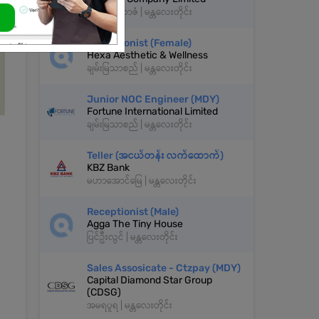
ချမ်းအေးသာဇံ | မန္တလေးတိုင်း
Receptionist (Female)
Hexa Aesthetic & Wellness
ချမ်းမြသာစည် | မန္တလေးတိုင်း
Junior NOC Engineer (MDY)
Fortune International Limited
ချမ်းမြသာစည် | မန္တလေးတိုင်း
Teller (အငယ်တန်း လက်ထောက်)
KBZ Bank
မဟာအောင်မြေ | မန္တလေးတိုင်း
Receptionist (Male)
Agga The Tiny House
ပြင်ဦးလွင် | မန္တလေးတိုင်း
Sales Assosicate - Ctzpay (MDY)
Capital Diamond Star Group
(CDSG)
အမရပူရ | မန္တလေးတိုင်း