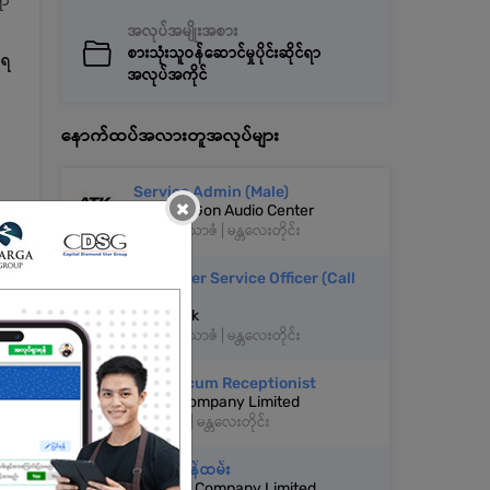
ရာ
အလုပ်အမျိုးအစား
စားသုံးသူဝန်ဆောင်မှုပိုင်းဆိုင်ရာ
်ရ
အလုပ်အကိုင်
နောက်ထပ်အလားတူအလုပ်များ
Service Admin (Male)
×
Aung Ta Gon Audio Center
အောင်မြေသာဇံ | မန္တလေးတိုင်း
Customer Service Officer (Call
Agent)
KBZ Bank
အောင်မြေသာဇံ | မန္တလေးတိုင်း
Admin cum Receptionist
MRED Company Limited
ပုသိမ်ကြီး | မန္တလေးတိုင်း
ဧည့်ကြိုဝန်ထမ်း
United 9 Company Limited