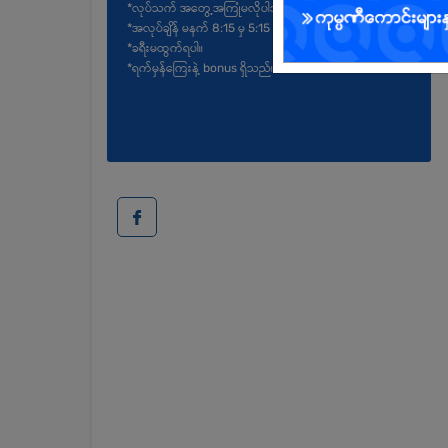
*လုပ်သက် အတွေ့အကြုံမလိုပါဘူး။
*အလုပ်ချိန် မနက် 8:15 မှ 5:15 အထိ။
*ခရီးမထွက်ရပါ။
*ရက်မှန်ကြေးနဲ့ bonus ရှိသည်။