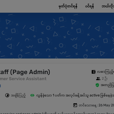
မှတ်ပုံတင်ရန်
၀င်ရန်
ဘယ်လို
aff (Page Admin)
လစာကြည့်
omer Service Assistant
2 ဦး
အတည်ပြု
d
အချိန်ပြည့်
လွန်ခဲ့သော 1 ပတ်က အလုပ်ခန့်အပ်သူ active ဖြစ်နေခဲ
တင်သောနေ့: 26 May 2