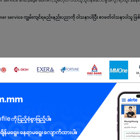
omer service and page admin (သို့မဟုတ် ဝယ်ယူသူဝန်ဆောင်မှုအကူ) ရာထူး 2နေ
tomer service ကျွမ်းကျင်ရမည်။နည်းပညာကို ဝါသနာပါပြီး စာဖတ်ဝါသနာပါသူ ဖြစ
ေးပါရန်)