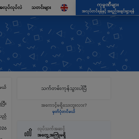
ကုမ္ပဏီများ
အလုပ်လုပ်လဲ
သတင်းများ
အလုပ်တင်ရန်နှင့် အရည်အချင်းရှာရန်
မယ်
သက်တမ်းကုန်သွားပါပြီ
ပြီး
အကောင့်မရှိသေးဘူးလား?
မှတ်ပုံတင်မယ်
့သည်
026
လုပ်သက်အဆင့်
အတွေ့အကြုံမရှိ