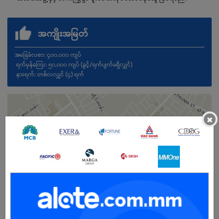
အကျိုးအမြတ်
အခြေခံလစာ: ၄၀၀,၀၀၀ ကျပ်
ရက်မှန်ကြေး: ၅၀,၀၀၀ ကျပ် (ခွင့်/ရက်ပျက်မရှိလျှင်)
နားရက်: တစ်လလျှင် (၄) ရက်
×