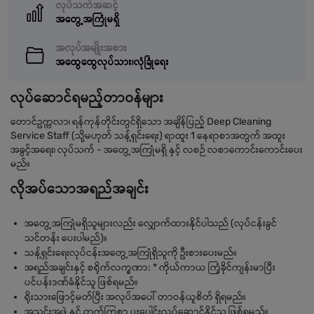
လုပ်သက်အဆင့်
အတွေ့အကြုံမရှိ
အလုပ်အမျိုးအစား
အထွေထွေလုပ်သား၊လုံခြုံရေး
လုပ်ဆောင်ရမည့်တာဝန်များ
တောင်ဥက္ကလာ၊ ရန်ကုန်တိုင်းတွင်ရှိသော အချိန်ပြည့် Deep Cleaning
Service Staff (သို့မဟုတ် သန့်ရှင်းရေး) ရာထူး 1 နေရာစာအတွက် အထူး
အခွင့်အရေး၊ လုပ်သက် - အတွေ့အကြုံမရှိ နှင့် လစဉ် လစာကောင်းကောင်းပေး
မည်။
လိုအပ်သောအရည်အချင်း
အတွေ့အကြုံမရှိသူများလည်း လျှောက်ထားနိုင်ပါသည် (လုပ်ငန်းခွင်
သင်တန်း ပေးပါမည်)။
သန့်ရှင်းရေးလုပ်ငန်းအတွေ့အကြုံရှိသူကို ဦးစားပေးမည်။
အရည်အချင်းနှင့် စရိုက်လက္ခဏာ: * ကိုယ်ကာယ ကြံ့ခိုင်ကျန်းမာပြီး
ပင်ပန်းဒဏ်ခံနိုင်သူ ဖြစ်ရမည်။
ရိုးသားဖြောင့်မတ်ပြီး အလုပ်အပေါ် တာဝန်ယူစိတ် ရှိရမည်။
အသင်းအဖွဲ့နှင့် တက်ကြွစွာ ပူးပေါင်းလုပ်ဆောင်နိုင်သူ ဖြစ်ရမည်။