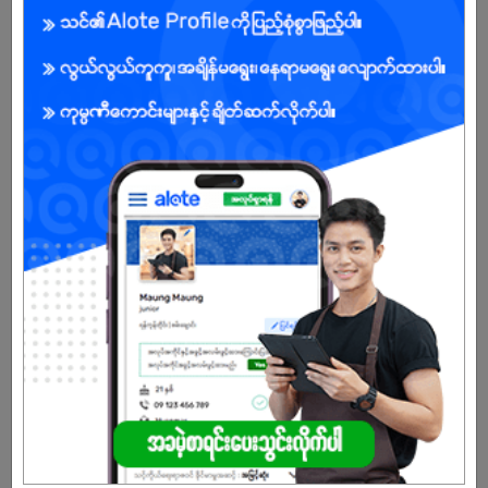
ကျား/မ
အခွင့်အရေးရှိသူ :
သက်တမ်းကုန်သွားပါပြီ
အကောင့်မရှိသေးဘူးလား?
မှတ်ပုံတင်မယ်
နောက်ထပ်အလားတူအလုပ်များ
General Helpers
Global L S Myanmar (Exide Battery)
တောင်ဥက္ကလာ | ရန်ကုန်တိုင်း
Security
The Street Bar
တောင်ဥက္ကလာ | ရန်ကုန်တိုင်း