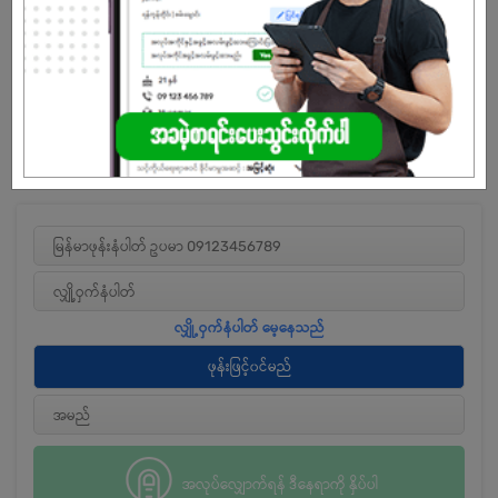
ကုမ္ပဏီတစ်ခုဖြစ်ပြီး Professional Working Environment တစ်ခုအတွင်း
အတွေ့အကြုံများရရှိကာ အတူတကွ တိုးတက်နိုင်သော အခွင့်အလမ်းများကို
ပေးလျက်ရှိပါသည်။
Registered Office Address –
အမှတ် (1-A)၊ ဂန္ဓမာ (၆) လမ်းနှင့် ပိတောက်လမ်းထောင့်၊
မင်္ဂလာတောင်ညွန့်မြို့နယ်၊ ရန်ကုန်မြို့။
အလုပ်လျှောက်ရန် ဒီနေရာကို နှိပ်ပါ