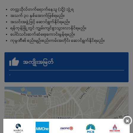
တက္ကသိုလ်တက်ရောက်နေသူ (သို့) ဘွဲ့ရ
အသက် ၃၀ နှစ်အောက်ဖြစ်ရမည်။
အသင်းအဖွဲ့ဖြင့် ဆောင်ရွက်နိုင်ရမည်။
ရန်ကုန်မြို့တွင် ကျွမ်းကျင်စွာသွားလာနိုင်ရမည်။
ပေါင်းသင်းဆက်ဆံရေးကောင်းမွန်ရမည်။
ကုမ္ပဏီ၏ စည်းမျဉ်းစည်းကမ်းအတိုင်း ဆောင်ရွက်နိုင်ရမည်။
အကျိုးအမြတ်
-
×