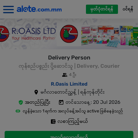
မှတ်ပုံတင်ရန်
၀င်ရန်
Delivery Person
ကုန်စည်ပစ္စည်း ပို့ဆောင်သူ | Delivery, Courier
4 ဦး
R.Oasis Limited
မင်္ဂလာတောင်ညွှန့် | ရန်ကုန်တိုင်း
အတည်ပြုပြီး
တင်သောနေ့: 20 Jul 2026
လွန်ခဲ့သော 1 ရက်က အလုပ်ခန့်အပ်သူ active ဖြစ်နေခဲ့သည်
လစာကြည့်မယ်
အလုပ်လျှောက်မယ်