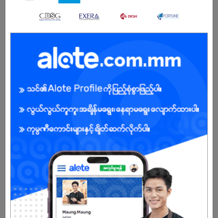
ကျား/မ
အခွင့်အရေးရှိသူ :
ကျွန်ုပ်တို့ကုမ္ပဏီအကြောင်း
R.Oasis Limited သည် မြန်မာနိုင်ငံရှိ ဆေးဝါးဈေးကွက်တွင် ယုံကြည်စိတ်ချရ
သော ဆေးဝါးတင်သွင်း၊ ဖြန့်ဖြူးပေးနေသော ကုမ္ပဏီတစ်ခုဖြစ်ပါသည်။
အရည်အသွေးမြင့် ဆေးဝါးများကို အသုံးပြုသူများထံ သင့်တင့်သောဈေးနှုန်းဖြင့်
ပံ့ပိုးပေးနိုင်ရန် အမြဲတမ်း ကြိုးပမ်းလျက်ရှိပါသည်။
ကျွန်ုပ်တို့၏ အတွေ့အကြုံရှိသော Import, Export နှင့် Supply Team များ၏
ပူးပေါင်းဆောင်ရွက်မှုကြောင့် ဆေးဝါးမျိုးစုံကို ယုံကြည်စိတ်ချရသော
ဝန်ဆောင်မှုဖြင့် ဖြန့်ဖြူးပေးလျက်ရှိပြီး လုပ်ငန်းမိတ်ဖက်များနှင့် ဖောက်သည်
များ၏ ယုံကြည်မှုကို ဆက်လက်ရရှိနေပါသည်။
R.Oasis Limited သည် ဝန်ထမ်းများ၏ တိုးတက်မှုကိုလည်း အရေးထားသည့်