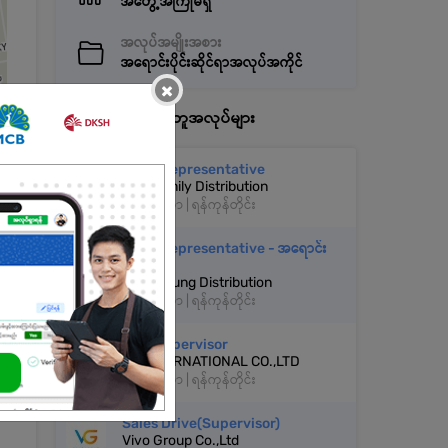
အတွေ့အကြုံမရှိ
အလုပ်အမျိုးအစား
အရောင်းပိုင်းဆိုင်ရာအလုပ်အကိုင်
×
နောက်ထပ်အလားတူအလုပ်များ
Sales Representative
Soe Family Distribution
လှိုင်သာယာ | ရန်ကုန်တိုင်း
Sales Representative - အရောင်း
ဝန်ထမ်း
A Lin Yaung Distribution
လှိုင်သာယာ | ရန်ကုန်တိုင်း
Sale Supervisor
CJ INTERNATIONAL CO.,LTD
လှိုင်သာယာ | ရန်ကုန်တိုင်း
Sales Drive(Supervisor)
Vivo Group Co.,Ltd