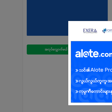
အလုပ်လျှောက်မယ်