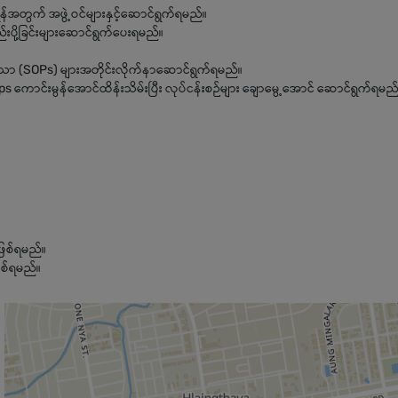
ရန်အတွက် အဖွဲ့ဝင်များနှင့်ဆောင်ရွက်ရမည်။
စည်းပို့ခြင်းများဆောင်ရွက်ပေးရမည်။
သော (SOPs) များအတိုင်းလိုက်နာဆောင်ရွက်ရမည်။
ps ကောင်းမွန်အောင်ထိန်းသိမ်းပြီး လုပ်ငန်းစဉ်များ ချောမွေ့အောင် ဆောင်ရွက်ရမည
ဖြစ်ရမည်။
ြစ်ရမည်။