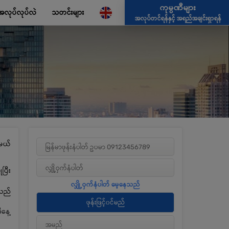
ကုမ္ပဏီများ
အလုပ်လုပ်လဲ
သတင်းများ
အလုပ်တင်ရန်နှင့် အရည်အချင်းရှာရန်
မယ်
ပြီး
့သည်
ီနေ့