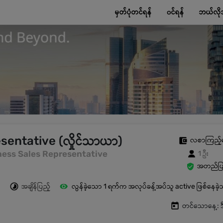
မှတ်ပုံတင်ရန်
၀င်ရန်
ဘယ်လို
sentative (လှိုင်သာယာ)
လစာကြည့်
siness Sales Representative
1 ဦး
အတည်ပြု
အချိန်ပြည့်
လွန်ခဲ့သော 1 ရက်က အလုပ်ခန့်အပ်သူ active ဖြစ်နေခဲ
တင်သောနေ့: ဒ