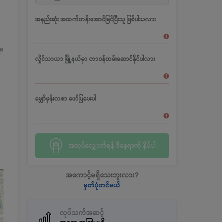
အနည်းဆုံး အထက်တန်းအောင်မြင်ပြီးသူ ဖြစ်ပါသလား
်။
လှိုင်သာယာ မြို့နယ်မှာ တာဝန်ထမ်းဆောင်နိုင်ပါလား
မျှော်မှန်းလစာ ဖော်ပြပေးပါ
အလုပ်လျှောက်ရန် ဒီနေရာကို နှိပ်ပါ
အကောင့်မရှိသေးဘူးလား?
မှတ်ပုံတင်မယ်
လုပ်သက်အဆင့်