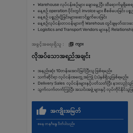
Warehouse လုပ်ငန်းစဉ်များ ချောမွေ့ပြီး ထိရောက်မှုရှိစေ
နေ့စဉ် operation ပိုင်းတွင် invoice များ စီစစ်ပေးခြင်း ပစ္
နေ့စဉ် ပစ္စည်းပို့ခြင်းများဆောင်ရွှက်ပေးခြင်း
နေ့စဉ်လုပ်ငန်းတာဝန်များကို Warehous တွင်ချမှတ်ထား
Logistics and Transport Vendors များနှင့် Relationshi
အခွင့်အရေးရှိသူ :
ကျား
လိုအပ်သောအရည်အချင်း
အနည်းဆုံး 10တန်းအောင်မြင်ပြီးသူ ဖြစ်ရမည်။
သက်ဆိုင်ရာ လုပ်ငန်းအတွေ့အကြုံ (၁)နှစ်ရှိသူဖြစ်ရမည်။
Delivery Sales လုပ်ငန်းများနှင့်ပတ်သတ်ပြီး နားလည်သူ
သွက်လက်တက်ကြွပြီး အသင်းအဖွဲ့များနှင့် လုပ်ကိုင်နိုင်သူဖ
အကျိုးအမြတ်
စနေ တနင်္ဂနွေ ပိတ်ပါသည်။