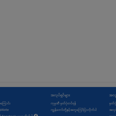
အလုပ်ရှင်များ
အလု
့အကြောင်း
ကုမ္ပဏီ မှတ်ပုံတင်ရန်
မှတ်ပ
@Alote
ကျွန်တော်တို့နှင့်အတူကြော်ငြာလိုက်ပါ
အလုပ