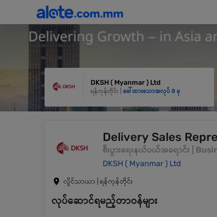
DKSH ( Myanmar ) Ltd
ရန်ကုန်တိုင်း |
ခေါ်ထားသောအလုပ် 8 ခု
Delivery Sales Repre
စီးပွားရေးနယ်ပယ်အရောင်း | Bu
DKSH ( Myanmar ) Ltd
လှိုင်သာယာ | ရန်ကုန်တိုင်း
လုပ်ဆောင်ရမည့်တာဝန်များ