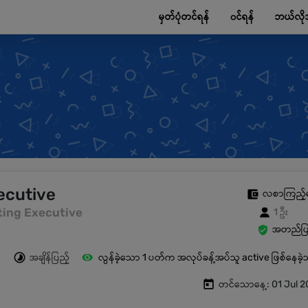
မှတ်ပုံတင်ရန်
၀င်ရန်
ဘယ်လို
ecutive
လစာကြည့်
keting Executive
1 ဦး
အတည်ပြု
အချိန်ပြည့်
လွန်ခဲ့သော 1 ပတ်က အလုပ်ခန့်အပ်သူ active ဖြစ်နေခဲ
တင်သောနေ့: 01 Jul 