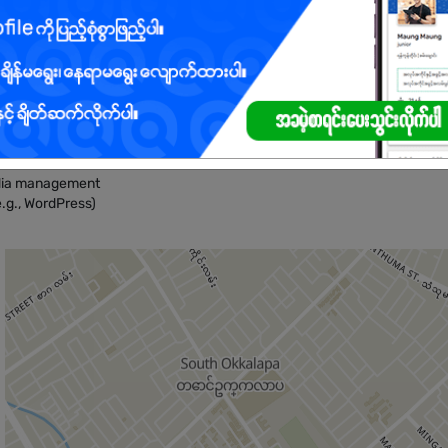
် Digital Marketing ဆိုင်ရာ တာဝန်များကိုလည်း လုပ်ဆောင်ရမည်။
ions, or related field
edia management
.g., WordPress)