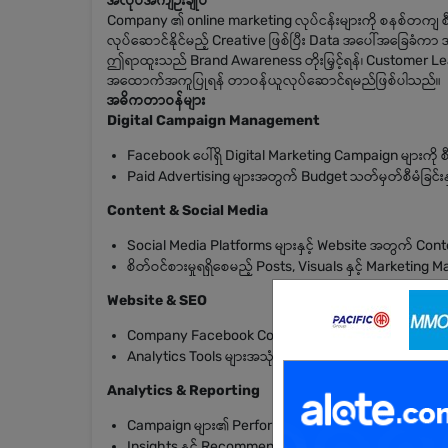
အလုပ်အကျဉ်းချုပ်
Company ၏ online marketing လုပ်ငန်းများကို စနစ်တကျ စီ
လုပ်ဆောင်နိုင်မည့် Creative ဖြစ်ပြီး Data အပေါ်အခြေခံက
ဤရာထူးသည် Brand Awareness တိုးမြှင့်ရန်၊ Customer Leads မ
အထောက်အကူပြုရန် တာဝန်ယူလုပ်ဆောင်ရမည်ဖြစ်ပါသည်။
အဓိကတာဝန်များ
Digital Campaign Management
Facebook ပေါ်ရှိ Digital Marketing Campaign များကို
Paid Advertising များအတွက် Budget သတ်မှတ်စီမံခြင်းနှင
Content & Social Media
Social Media Platforms များနှင့် Website အတွက် Content မ
စိတ်ဝင်စားမှုရရှိစေမည့် Posts, Visuals နှင့် Marketing Ma
Website & SEO
Company Facebook Content များကို ပုံမှန် Update နှင့် 
Analytics Tools များအသုံးပြု၍ Performance ကို စောင့်က
Analytics & Reporting
Campaign များ၏ Performance ကို Track လုပ်ပြီး Analys
Insights နှင့် Recommendations များပါဝင်သော Monthly