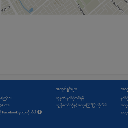
အလုပ်ရှင်များ
အလု
့အကြောင်း
ကုမ္ပဏီ မှတ်ပုံတင်ရန်
မှတ်ပ
@Alote
ကျွန်တော်တို့နှင့်အတူကြော်ငြာလိုက်ပါ
အလုပ
ု့ကို Facebook မှာရှာလိုက်ပါ
အလုပ