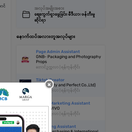
ာင်
အလုပ်အမျိုးအစား
စျေးကွက်ရှာဖွေခြင်း၊ မီဒီယာ၊ ဖန်တီးမှု
ဆိုင်ရာ
နောက်ထပ်အလားတူအလုပ်များ
Page Admin Assistant
GNB- Packaging and Photography
Props
တောင်ဥက္ကလာ | ရန်ကုန်တိုင်း
Tiktok Creator
×
P&P(Pretty and Perfect Co.,Ltd)
တောင်ဥက္ကလာ | ရန်ကုန်တိုင်း
Digital Marketing Assistant
Beauty VIVO
တောင်ဥက္ကလာ | ရန်ကုန်တိုင်း
Marketing Assistant
AY Go Purchasing & International