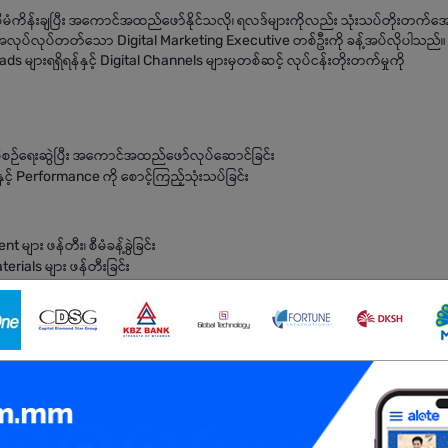
မံကိန်းချပြီး အကောင်အထည်ဖော်နိုင်သလို၊ ရလဒ်များကိုလည်း သုံးသပ်တိုးတက်အေ
ာ အလုပ်လုပ်တတ်သော Digital Marketing Executive တစ်ဦးကို ခန့်အပ်လိုပါသည်။
ျားရရှိရန်နှင့် Digital Channels များမှတစ်ဆင့် လုပ်ငန်းတိုးတက်မှုကို
 စီစဉ်ရေးဆွဲပြီး အကောင်အထည်ဖော်လုပ်ဆောင်ခြင်း
့် Performance ကို စောင့်ကြည့်သုံးသပ်ခြင်း
ျား ဖန်တီး၊ စီမံခန့်ခွဲခြင်း
terials များ ဖန်တီးခြင်း
Maintain ပြုလုပ်ခြင်း
ြည့်သုံးသပ်ခြင်း
is ပြုလုပ်ခြင်း
 Marketing Reports များ ပြင်ဆင်တင်ပြခြင်း