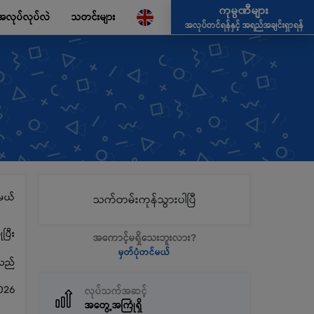
ကုမ္ပဏီများ
အလုပ်လုပ်လဲ
သတင်းများ
အလုပ်တင်ရန်နှင့် အရည်အချင်းရှာရန်
မယ်
သက်တမ်းကုန်သွားပါပြီ
ပြီး
အကောင့်မရှိသေးဘူးလား?
မှတ်ပုံတင်မယ်
့သည်
2026
လုပ်သက်အဆင့်
အတွေ့အကြုံရှိ