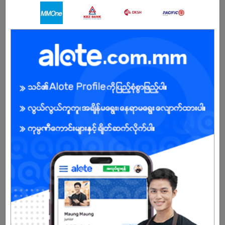
ကျွန်ုပ်တို့ကုမ္ပဏီအကြောင်း
အလုပ်ရှင်များနှင့် အလုပ်ရှာဖွေသူများအကြားတွင် ချိန်ဆက်ပေးနိုင်ပြီး၊
မြန်မာနိုင်ငံရှိ ရုံးအလုပ်မဟုတ်သော ကာယ၊ ဉာဏဝန်ထမ်းများအတွက် အွန်
လိုင်းအလုပ်အကိုင်ရှာဖွေရေးဈေးကွက်တွင် ထိပ်ဆုံးဖြစ်စေရန်
Do you have drivers license ?
YES
NO
Do you know Yangon city map ?
YES
NO