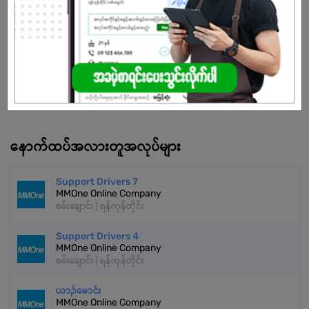
အလုပ်လျှောက်ရန် ဒီနေရာကို နှိပ်ပါ
အကောင့်မရှိသေးဘူးလား?
မှတ်ပုံတင်မယ်
နောက်ထပ်အလားတူအလုပ်များ
Support Drivers 7
MMOne Online Company
စမ်းချောင်း | ရန်ကုန်တိုင်း
Support Drivers 4
MMOne Online Company
စမ်းချောင်း | ရန်ကုန်တိုင်း
ယာဉ်မောင်း
MMOne Online Company