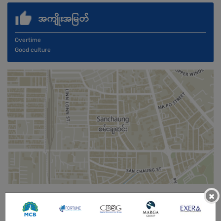
အကျိုးအမြတ်
Overtime
Good culture
×
ကျား/မ
အခွင့်အရေးရှိသူ :