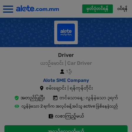
မှတ်ပုံတင်ရန်
၀င်ရန်
Driver
ယာဉ်မောင်း | Car Driver
1 ဦး
Alote SME Company
စမ်းချောင်း | ရန်ကုန်တိုင်း
အတည်ပြုပြီး
တင်သောနေ့: လွန်ခဲ့သော ၃ရက်
လွန်ခဲ့သော 2 ရက်က အလုပ်ခန့်အပ်သူ active ဖြစ်နေခဲ့သည်
လစာကြည့်မယ်
အလုပ်လျှောက်မယ်