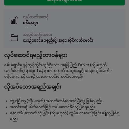
လုပ်သက်အဆင့်
မန်နေဂျာ
အလုပ်အမျိုးအစား
ယာဉ်မောင်း၊ ပစ္စည်းပို့၊ အငှားဆိုင်ကယ်မောင်း
လုပ်ဆောင်ရမည့်တာဝန်များ
စမ်းချောင်း၊ ရန်ကုန်တိုင်းတွင်ရှိသော အချိန်ပြည့် Driver (သို့မဟုတ်
ယာဉ်မောင်း) ရာထူး 1 နေရာစာအတွက် အထူးအခွင့်အရေး၊ လုပ်သက် -
မန်နေဂျာ နှင့် လစဉ် လစာကောင်းကောင်းပေးမည်။
လိုအပ်သောအရည်အချင်း
ဘွဲ့ရပြီးသူ (သို့မဟုတ်) အထက်တန်းအောင်ပြီးသူ ဖြစ်ရမည်။
အသင်းအဖွဲ့ စိတ်ဓာတ်ဖြင့် လုပ်ဆောင်နိုင်သူဖြစ်ရမည်။
ဆေးလိပ်သောက်သုံးခြင်း (သို့မဟုတ်) ကွမ်းယာစားသုံးခြင်း မရှိသူဖြစ်ရ
မည်။