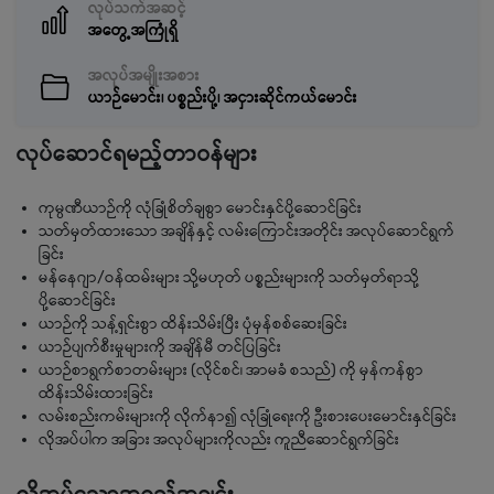
လုပ်သက်အဆင့်
အတွေ့အကြုံရှိ
အလုပ်အမျိုးအစား
ယာဉ်မောင်း၊ ပစ္စည်းပို့၊ အငှားဆိုင်ကယ်မောင်း
လုပ်ဆောင်ရမည့်တာဝန်များ
ကုမ္ပဏီယာဉ်ကို လုံခြုံစိတ်ချစွာ မောင်းနှင်ပို့ဆောင်ခြင်း
သတ်မှတ်ထားသော အချိန်နှင့် လမ်းကြောင်းအတိုင်း အလုပ်ဆောင်ရွက်
ခြင်း
မန်နေဂျာ/ဝန်ထမ်းများ သို့မဟုတ် ပစ္စည်းများကို သတ်မှတ်ရာသို့
ပို့ဆောင်ခြင်း
ယာဉ်ကို သန့်ရှင်းစွာ ထိန်းသိမ်းပြီး ပုံမှန်စစ်ဆေးခြင်း
ယာဉ်ပျက်စီးမှုများကို အချိန်မီ တင်ပြခြင်း
ယာဉ်စာရွက်စာတမ်းများ (လိုင်စင်၊ အာမခံ စသည်) ကို မှန်ကန်စွာ
ထိန်းသိမ်းထားခြင်း
လမ်းစည်းကမ်းများကို လိုက်နာ၍ လုံခြုံရေးကို ဦးစားပေးမောင်းနှင်ခြင်း
လိုအပ်ပါက အခြား အလုပ်များကိုလည်း ကူညီဆောင်ရွက်ခြင်း