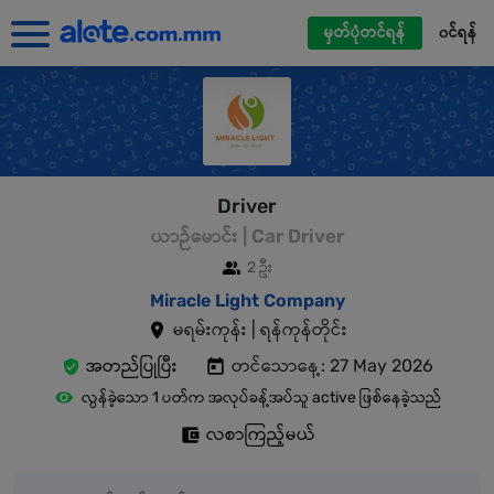
မှတ်ပုံတင်ရန်
၀င်ရန်
Driver
ယာဉ်မောင်း | Car Driver
2 ဦး
Miracle Light Company
မရမ်းကုန်း | ရန်ကုန်တိုင်း
အတည်ပြုပြီး
တင်သောနေ့: 27 May 2026
လွန်ခဲ့သော 1 ပတ်က အလုပ်ခန့်အပ်သူ active ဖြစ်နေခဲ့သည်
လစာကြည့်မယ်