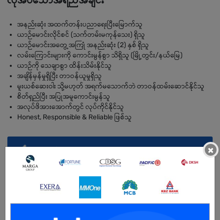
လိုအပ်သောအရည်အချင်း
အနည်းဆုံး အထက်တန်းပညာရေးပြီးမြောက်သူ
ယာဉ်မောင်းလိုင်စင် (သက်တမ်းမကုန်သေး) ရှိသူ
ယာဉ်မောင်းအတွေ့အကြုံ အနည်းဆုံး (2) နှစ် ရှိသူ
လမ်းကြောင်းများကို ကောင်းမွန်စွာ သိရှိသူ (မြို့တွင်း/နယ်မြေ)
ယာဉ်ကို သေချာစွာ ထိန်းသိမ်းနိုင်သူ
အချိန်မှန်မှုရှိပြီး တာဝန်ယူမှုရှိသူ
မူးယစ်ဆေးဝါး သို့မဟုတ် အရက်မသောက်ဘဲ တာဝန်ထမ်းဆောင်နိုင်သူ
စိတ်ရှည်ပြီး အပြုအမူကောင်းမွန်သူ
အလုပ်ဖိအားအောက်တွင် လုပ်ကိုင်နိုင်သူ
Honest, Responsible & Reliable ဖြစ်သူ
×
အကျိုးအမြတ်
.