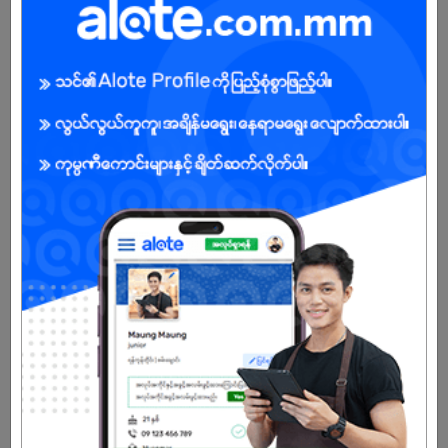
ကျား/မ
အခွင့်အရေးရှိသူ :
သက်တမ်းကုန်သွားပါပြီ
အကောင့်မရှိသေးဘူးလား?
မှတ်ပုံတင်မယ်