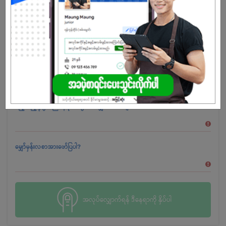
ယာဥ်မောင်းအတွေ့အကြုံဖြင့် ဘယ်လောက်လုပ်ခဲ့ဖူးသလဲ?
YES
NO
ကားမောင်းလိုင်စင်ကိုင်ဆောင်ထားသော အမျိုးအစားအားဖော်ပြပါ။
မည့်သည့်ရုံးခွဲတည်နေရာအတွက် လျှောက်ထားချင်ပါသလဲ?
မျှော်မှန်းလစာအားဖော်ပြပါ?
အလုပ်လျှောက်ရန် ဒီနေရာကို နှိပ်ပါ