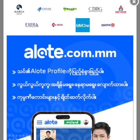
×
ကျား
အခွင့်အရေးရှိသူ :