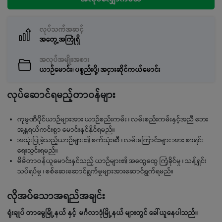
လုပ်သက်အဆင့်
အတွေ့အကြုံရှိ
အလုပ်အမျိုးအစား
ယာဉ်မောင်း၊ ပစ္စည်းပို့၊ အငှားဆိုင်ကယ်မောင်း
လုပ်ဆောင်ရမည့်တာဝန်များ
ကုမ္ပဏီပိုင်ယာဉ်များအား ယာဉ်စည်းကမ်း ၊ လမ်းစည်းကမ်းနှင့်အညီ ဘေး
အန္တရယ်ကင်းစွာ မောင်းနှင်နိုင်ရမည်။
အသုံးပြုခဲ့သည့်ယာဉ်များ၏ စက်သုံးဆီ ၊ လမ်းကြောင်းများ အား စာရင်း
ရေးသွင်းရမည်။
မိမိတာဝန်ယူမောင်းနှင်သည့် ယာဉ်များ၏ အထွေထွေ ကြံ့ခိုင်မှု ၊ သန့်ရှင်း
သပ်ရပ်မှု ၊ စစ်ဆေးဆောင်ရွက်မှုများအားဆောင်ရွက်ရမည်။
လိုအပ်သောအရည်အချင်း
ရုံးချုပ် တာမွေမြို့နယ် နှင့် မင်္ဂလာဒုံမြို့နယ် များတွင် ခေါ်ယူနေပါသည်။