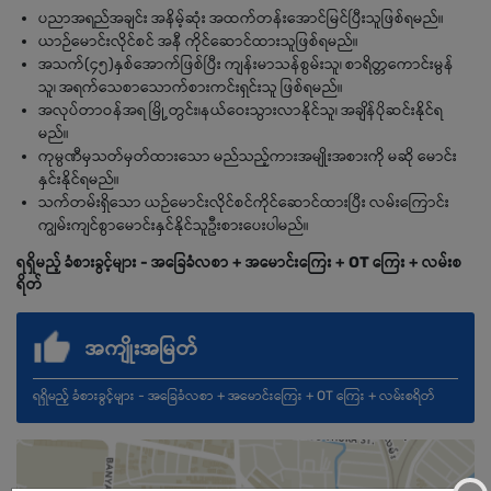
ပညာအရည်အချင်း အနိမ့်ဆုံး အထက်တန်းအောင်မြင်ပြီးသူဖြစ်ရမည်။
ယာဉ်မောင်းလိုင်စင် အနီ ကိုင်ဆောင်ထားသူဖြစ်ရမည်။
အသက်(၄၅)နှစ်အောက်ဖြစ်ပြီး ကျန်းမာသန်စွမ်းသူ၊ စာရိတ္တကောင်းမွန်
သူ၊ အရက်သေစာသောက်စားကင်းရှင်းသူ ဖြစ်ရမည်။
အလုပ်တာဝန်အရ မြို့တွင်း၊နယ်ဝေးသွားလာနိုင်သူ၊ အချိန်ပိုဆင်းနိုင်ရ
မည်။
ကုမ္ပဏီမှသတ်မှတ်ထားသော မည်သည့်ကားအမျိုးအစားကို မဆို မောင်း
နှင်းနိုင်ရမည်။
သက်တမ်းရှိသော ယဉ်မောင်းလိုင်စင်ကိုင်ဆောင်ထားပြီး လမ်းကြောင်း
ကျွမ်းကျင်စွာမောင်းနှင်နိုင်သူဦးစားပေးပါမည်။
ရရှိမည့် ခံစားခွင့်များ - အခြေခံလစာ + အမောင်း‌ကြေး + OT ကြေး + လမ်းစ
ရိတ်
အကျိုးအမြတ်
ရရှိမည့် ခံစားခွင့်များ - အခြေခံလစာ + အမောင်း‌ကြေး + OT ကြေး + လမ်းစရိတ်