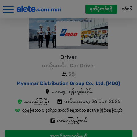
မှတ်ပုံတင်ရန်
၀င်ရန်
Driver
ယာဉ်မောင်း | Car Driver
5 ဦး
Myanmar Distribution Group Co., Ltd. (MDG)
တာမွေ | ရန်ကုန်တိုင်း
အတည်ပြုပြီး
တင်သောနေ့: 26 Jun 2026
လွန်ခဲ့သော 5 နာရီက အလုပ်ခန့်အပ်သူ active ဖြစ်နေခဲ့သည်
လစာကြည့်မယ်
အလုပ်လျှောက်မယ်