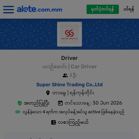
မှတ်ပုံတင်ရန်
၀င်ရန်
Driver
ယာဉ်မောင်း | Car Driver
3 ဦး
Super Shine Trading Co.,Ltd
တာမွေ | ရန်ကုန်တိုင်း
အတည်ပြုပြီး
တင်သောနေ့: 30 Jun 2026
လွန်ခဲ့သော 4 ရက်က အလုပ်ခန့်အပ်သူ active ဖြစ်နေခဲ့သည်
လစာကြည့်မယ်