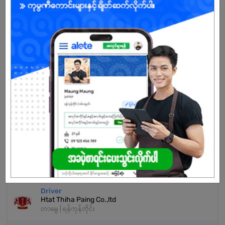
ကျား/မ
အခွင့်အရေးရှိသူ :
သက်တမ်းကုန်သွားပါပြီ
အကောင့်မရှိသေးဘူးလား?
မှတ်ပုံတင်မယ်
နောက်ထပ်အလားတူအလုပ်များ
Driver
Htat Thiha Paing Co.,ltd
တာမွေ | ရန်ကုန်တိုင်း