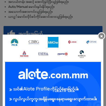
အလယ်တန်း အဆင့် အောင်မြင်ပြီးသူဖြစ်ရမည်။
Auto/Manual မောင်းနှင်းနိုင်ရမည်။
အသောက်အစားကင်းသူဖြစ်ရမည်။
ယာဥ်မောင်းလိုင်စင်ကိုင်ဆောင်ထားသူဖြစ်ရမည်။
အကျိုးအမြတ်
×
ခွင့်၊ နားရက်၊ နေ့လည်စာ။
ရက်မှန်ကြေး။