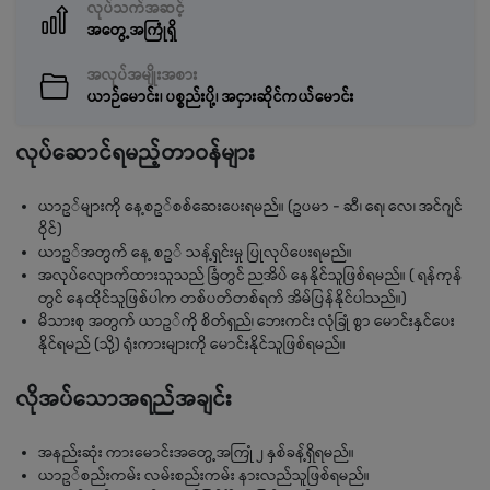
လုပ်သက်အဆင့်
အတွေ့အကြုံရှိ
အလုပ်အမျိုးအစား
ယာဉ်မောင်း၊ ပစ္စည်းပို့၊ အငှားဆိုင်ကယ်မောင်း
လုပ်ဆောင်ရမည့်တာဝန်များ
ယာဥ်များကို နေ့စဥ်စစ်ဆေးပေးရမည်။ (ဥပမာ - ဆီ၊ ရေ၊ လေ၊ အင်ဂျင်
ဝိုင်)
ယာဥ်အတွက် နေ့ စဥ် သန့်ရှင်းမှု ပြုလုပ်ပေးရမည်။
အလုပ်လျောက်ထားသူသည် ခြံတွင် ညအိပ် နေနိုင်သူဖြစ်ရမည်။ ( ရန်ကုန်
တွင် နေထိုင်သူဖြစ်ပါက တစ်ပတ်တစ်ရက် အိမ်ပြန်နိုင်ပါသည်။)
မိသားစု အတွက် ယာဥ်ကို စိတ်ရှည်၊ ‌ဘေးကင်း လုံခြုံ စွာ မောင်းနှင်ပေး
နိုင်ရမည် (သို့) ရုံးကားများကို မောင်းနိုင်သူဖြစ်ရမည်။
လိုအပ်သောအရည်အချင်း
အနည်းဆုံး ကားမောင်းအတွေ့အကြုံ ၂ နှစ်ခန့်ရှိရမည်။
ယာဥ်စည်းကမ်း လမ်းစည်းကမ်း နားလည်သူဖြစ်ရမည်။