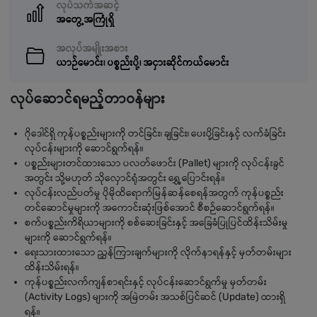
လုပ်သက်အဆင့်
အတွေ့အကြုံရှိ
အလုပ်အမျိုးအစား
ယာဉ်မောင်း၊ ပစ္စည်းပို့၊ အငှားဆိုင်ကယ်မောင်း
လုပ်ဆောင်ရမည့်တာဝန်များ
ဂိုဒေါင်ရှိ ကုန်ပစ္စည်းများကို တင်ခြင်း၊ ချခြင်း၊ ပေးပို့ခြင်းနှင့် လက်ခံခြင်း
လုပ်ငန်းများကို ဆောင်ရွက်ရန်။
ပစ္စည်းများတင်ထားသော ပလတ်ဖောင်း (Pallet) များကို လုပ်ငန်းခွင်
အတွင်း သို့မဟုတ် သိုလှောင်ရုံအတွင်း ရွှေ့ပြောင်းရန်။
လုပ်ငန်းလည်ပတ်မှု ပိုမိုထိရောက်မြန်ဆန်စေရန်အတွက် ကုန်ပစ္စည်း
တင်ဆောင်မှုများကို အကောင်းဆုံးဖြစ်အောင် စီစဉ်ဆောင်ရွက်ရန်။
စက်ပစ္စည်းကိရိယာများကို စစ်ဆေးခြင်းနှင့် အခြေခံပြုပြင်ထိန်းသိမ်းမှု
များကို ဆောင်ရွက်ရန်။
ရေးသားထားသော ညွှန်ကြားချက်များကို လိုက်နာရန်နှင့် မှတ်တမ်းများ
ထိန်းသိမ်းရန်။
ကုန်ပစ္စည်းလက်ကျန်စာရင်းနှင့် လုပ်ငန်းဆောင်ရွက်မှု မှတ်တမ်း
(Activity Logs) များကို အမြဲတမ်း အသစ်ပြင်ဆင် (Update) ထားရှိ
ရန်။