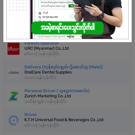
အကောင့်မရှိသေးဘူးလား?
မှတ်ပုံတင်မယ်
နောက်ထပ်အလားတူအလုပ်များ
Forklift Operator
URC (Myanmar) Co.,Ltd
မင်္ဂလာဒုံ | ရန်ကုန်တိုင်း
Delivery (ကုန်စည်ပစ္စည်း ပို့ဆောင်သူ (Male))
OralCare Dental Supplies
လသာ | ရန်ကုန်တိုင်း
Personal Driver ( သူဌေးကားမောင်း)
Zurich Marketing Co.,Ltd
သင်္ဃန်းကျွန်း | ရန်ကုန်တိုင်း
Driver
K.T.H Universal Food & Beverages Co.,Ltd
မင်္ဂလာဒုံ | ရန်ကုန်တိုင်း