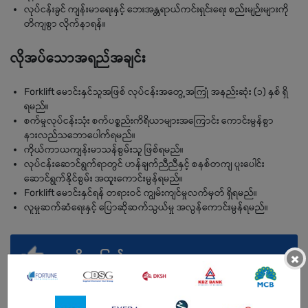
လုပ်ငန်းခွင် ကျန်းမာရေးနှင့် ဘေးအန္တရာယ်ကင်းရှင်းရေး စည်းမျဉ်းများကို
တိကျစွာ လိုက်နာရန်။
လိုအပ်သောအရည်အချင်း
Forklift မောင်းနှင်သူအဖြစ် လုပ်ငန်းအတွေ့အကြုံ အနည်းဆုံး (၁) နှစ် ရှိ
ရမည်။
စက်မှုလုပ်ငန်းသုံး စက်ပစ္စည်းကိရိယာများအကြောင်း ကောင်းမွန်စွာ
နားလည်သဘောပေါက်ရမည်။
ကိုယ်ကာယကျန်းမာသန်စွမ်းသူ ဖြစ်ရမည်။
လုပ်ငန်းဆောင်ရွက်ရာတွင် ဟန်ချက်ညီညီနှင့် စနစ်တကျ ပူးပေါင်း
ဆောင်ရွက်နိုင်စွမ်း အထူးကောင်းမွန်ရမည်။
Forklift မောင်းနှင်ရန် တရားဝင် ကျွမ်းကျင်မှုလက်မှတ် ရှိရမည်။
လူမှုဆက်ဆံရေးနှင့် ပြောဆိုဆက်သွယ်မှု အလွန်ကောင်းမွန်ရမည်။
အကျိုးအမြတ်
×
နှစ်စဉ် ဘောနပ်စ်၊ အချိန်ပိုကြေး