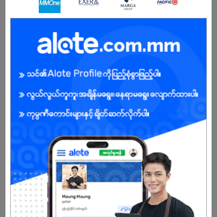
ကျား
အခွင့်အရေးရှိသူ :
သက်တမ်းကုန်သွားပါပြီ