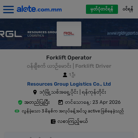
မှတ်ပုံတင်ရန်
၀င်ရန်
Forklift Operator
၀န်ချီစက် ယာဉ်မောင်း | Forklift Driver
1 ဦး
Resources Group Logistics Co., Ltd
ဒဂုံမြို့သစ်အရှေ့ပိုင်း | ရန်ကုန်တိုင်း
အတည်ပြုပြီး
တင်သောနေ့: 23 Apr 2026
လွန်ခဲ့သော 3 မိနစ်က အလုပ်ခန့်အပ်သူ active ဖြစ်နေခဲ့သည်
လစာကြည့်မယ်