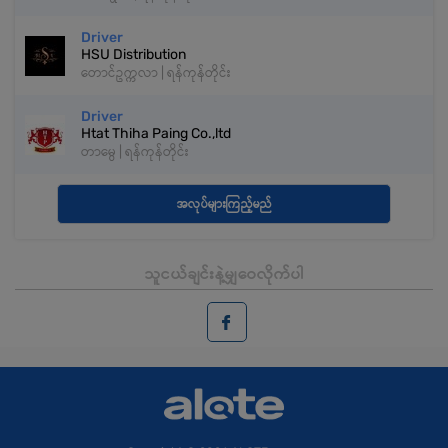
Driver
HSU Distribution
တောင်ဥက္ကလာ | ရန်ကုန်တိုင်း
Driver
Htat Thiha Paing Co.,ltd
တာမွေ | ရန်ကုန်တိုင်း
အလုပ်များကြည့်မည်
သူငယ်ချင်းနဲ့မျှဝေလိုက်ပါ