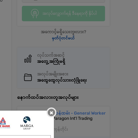
 လ
အလုပ်လျှောက်ရန် ဒီနေရာကို နှိပ်ပါ
အကောင့်မရှိသေးဘူးလား?
မှတ်ပုံတင်မယ်
လုပ်သက်အဆင့်
အတွေ့အကြုံမရှိ
အလုပ်အမျိုးအစား
အထွေထွေလုပ်သား၊လုံခြုံရေး
နောက်ထပ်အလားတူအလုပ်များ
×
အထွေထွေဝန်ထမ်း - General Worker
Unique Paragon Int'l Trading
Co.,Ltd.
အလုံ | ရန်ကုန်တိုင်း