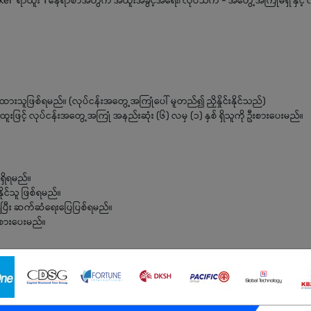
 worker ရာထူး 1 နေရာစာအတွက် အထူးအခွင့်အရေး၊ လုပ်သက် - အတွေ့အကြုံမရှိ နှင့်
ထားသူဖြစ်ရမည်။ (လုပ်ငန်းအတွေ့အကြုံပေါ် မူတည်၍ ညှိနှိုင်းနိုင်သည်)
းဖြင့် လုပ်ငန်းအတွေ့အကြုံ အနည်းဆုံး (၆) လမှ (၁) နှစ် ရှိသူကို ဦးစားပေးမည်။
ရှိရမည်။
ုင်သူ ဖြစ်ရမည်။
 ရှိပြီး ဆက်ဆံရေးပြေပြစ်ရမည်။
ဦးစားပေးမည်။