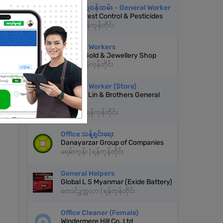
အထွေထွေဝန်ထမ်း - General Worker
Happy Pest Control & Pesticides
တာမွေ | ရန်ကုန်တိုင်း
General Workers
Take Li Gold & Jewellery Shop
လသာ | ရန်ကုန်တိုင်း
General Worker (Store)
Aung Ye Lin & Brothers General
Trading
ရန်ကင်း | ရန်ကုန်တိုင်း
Office သန့်ရှင်းရေး
Danayarzar Group of Companies
မရမ်းကုန်း | ရန်ကုန်တိုင်း
General Helpers
Global L S Myanmar (Exide Battery)
တောင်ဥက္ကလာ | ရန်ကုန်တိုင်း
Office Cleaner (Female)
Windermere Hill Co.,Ltd