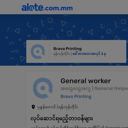
Bravo Printing
ရန်ကုန်တိုင်း |
ခေါ်ထားသောအလုပ် 2 ခု
General worker
အထွေထွေအကူ | General Helpe
Bravo Printing
ပုဇွန်တောင် | ရန်ကုန်တိုင်း
လုပ်ဆောင်ရမည့်တာဝန်များ