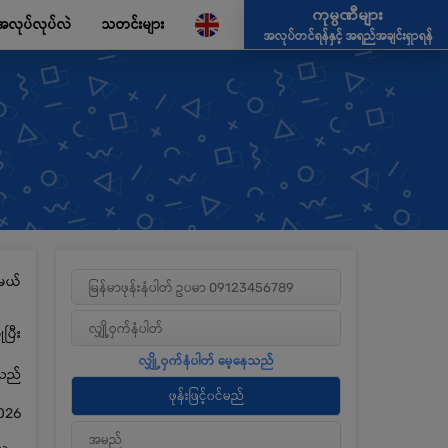
ကုမ္ပဏီများ
အလုပ်လုပ်လဲ
သတင်းများ
အလုပ်တင်ရန်နှင့် အရည်အချင်းရှာရန်
မယ်
ပြီး
့သည်
2026