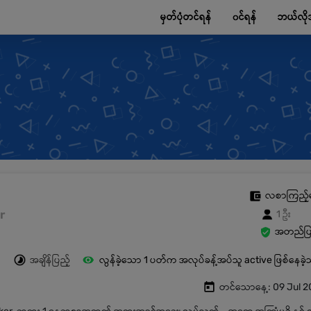
မှတ်ပုံတင်ရန်
၀င်ရန်
ဘယ်လို
လစာကြည့်
r
1 ဦး
အတည်ပြု
အချိန်ပြည့်
လွန်ခဲ့သော 1 ပတ်က အလုပ်ခန့်အပ်သူ active ဖြစ်နေခဲ
တင်သောနေ့: 09 Jul 