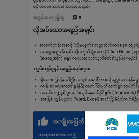
ပုဇွန်တောင်၊ ရန်ကုန်တိုင်းတွင်ရှိသော အချိန်ပြည့် General
စဉ် လစာကောင်းကောင်းပေးမည်။
အခွင့်အရေးရှိသူ :
မ
လိုအပ်သောအရည်အချင်း
အထက်တန်းအဆင့် (သို့မဟုတ်) တက္ကသိုလ်တစ်ခုခုမှ ဘွဲ့ရရှိ
အထွေထွေဝန်ထမ်း သို့မဟုတ် ရုံးအကူ (Office Helper) ရာထူ
(အတွေ့အကြုံမရှိပါကလည်း သင်ယူလိုစိတ်ရှိသူ ဖြစ်ရမည်)
ကျွမ်းကျင်မှုနှင့် အရည်အချင်းများ:
ရိုးသားဖြောင့်မတ်ပြီး အလုပ်အပေါ် တာဝန်ယူမှု၊ တာဝန်ခံမှု 
ကျန်းမာရေးကောင်းမွန်ပြီး တက်ကြွဖျတ်လတ်စွာ လုပ်ကိုင်နိ
အသင်းအဖွဲ့နှင့် ပူးပေါင်းလုပ်ဆောင်နိုင်စွမ်း (Teamwork)
အခြေခံ ကွန်ပျူတာ (Word, Excel) အသုံးပြုနိုင်ပါက ပိုမို
အကျိုးအမြတ်
နေစရာအဆောင်ပေးသည်