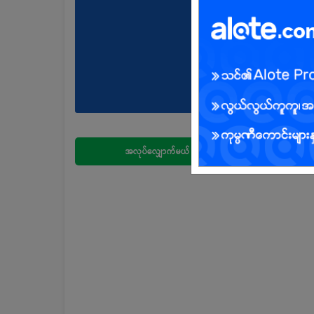
အလုပ်လျှောက်မယ်