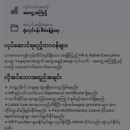
လုပ်သက်အဆင့်
အတွေ့အကြုံရှိ
အလုပ်အမျိုးအစား
ရုံးလုပ်ငန်း စီမံခန့်ခွဲရေး
လုပ်ဆောင်ရမည့်တာဝန်များ
သာကေတ၊ ရန်ကုန်တိုင်းတွင်ရှိသော အချိန်ပြည့် HR & Admin Executive
ရာထူး 1 နေရာစာအတွက် အထူးအခွင့်အရေး၊ လုပ်သက် - အတွေ့အကြုံရှိ နှင့်
လစဉ် လစာကောင်းကောင်းပေးမည်။
လိုအပ်သောအရည်အချင်း
🔹 တက္ကသိုလ် တခုခုမှ ဘွဲ့ရရှိထားသူ ဖြစ်ရမည်။
🔹HR နှင့်ပတ်သက်သော Diploma or certificate ရှိရမည်။
🔹သက်ဆိုင်ရာ ရာထူး ဖြင့်အတွေ့အကြုံ 2 နှစ်နှင့်အထက်ရှိရမည်
🔹Labor Law အားနားလည်သိရှိပြီး ဝန်ထမ်းရေးရာ process များ အား
ကိုင်တွယ်ဖြေရှင်းနိုင်ရမည်။ 🔹Payroll,Attendance, Leave ပိုင်းအား
စေ့စပ်သေချာစွာ ဆောင်ရွက်နိုင်ရမည်။
🔹HR Function များနိုင်နင်းစွာ လုပ်နိုင်ပြီး Admin ပိုင်းလည်း တွဲလုပ်နိုင်ရ
မည်။