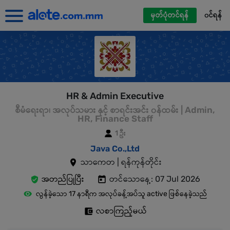
မှတ်ပုံတင်ရန်
၀င်ရန်
HR & Admin Executive
စီမံရေးရာ၊ အလုပ်သမား နှင့် စာရင်းအင်း ၀န်ထမ်း | Admin,
HR, Finance Staff
1 ဦး
Java Co.,Ltd
သာကေတ | ရန်ကုန်တိုင်း
အတည်ပြုပြီး
တင်သောနေ့: 07 Jul 2026
လွန်ခဲ့သော 17 နာရီက အလုပ်ခန့်အပ်သူ active ဖြစ်နေခဲ့သည်
လစာကြည့်မယ်