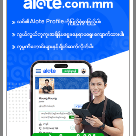
ကျား/မ
အခွင့်အရေးရှိသူ :
သက်တမ်းကုန်သွားပါပြီ
အကောင့်မရှိသေးဘူးလား?
မှတ်ပုံတင်မယ်
နောက်ထပ်အလားတူအလုပ်များ
Admin Clerk (Male)
Tay Za Aung Co., Ltd.