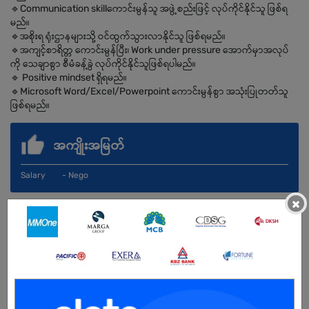
🔹Communication skillကောင်းမွန်သူ အဖွဲ့စည်းဖြင့် လုပ်ကိုင်နိုင်သူ ဖြစ်ရ
မည်။
🔹အစိုးရ ရုံးဌာနများသို့ ဝင်ထွက်သွားလာနိုင်သူ ဖြစ်ရမည်။
🔹အကျင့်စာရိတ္တ ကောင်းမွန်ပြီး၊ Work under pressure အောက်မှာအလုပ်
ကို သေချာစွာ စီမံခန့်ခွဲ လုပ်ကိုင်နိုင်သူဖြစ်ရပါမည်။
🔹 Positive mindset ရှိရမည်။
🔹Microsoft Word/Excel/Powerpoint ကောင်းမွန်စွာ အသုံးပြုတတ်သူ
ဖြစ်ရမည်။
အကျိုးအမြတ်
Salary - Nego
×