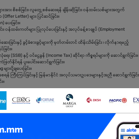
ျားအား စိစစ်ခြင်း၊ လူတွေ့စစ်ဆေးရန် ချိန်းဆိုခြင်း၊ ဝန်ထမ်းသစ်များအတွက်
ာ (Offer Letter) များ ပြင်ဆင်ခြင်း။
) ပေးခြင်း။
း၊ ဝန်ထမ်းကတ်များ ပြုလုပ်ပေးခြင်းနှင့် အလုပ်ခန့်စာချုပ် (Employment
းခြင်းနှင့် ခွင့်ခံစားခွင့်များကို မှတ်တမ်းတင် ထိန်းသိမ်းခြင်း ၊ လိုက်နာရမည့်
ပ်ခြင်း။
ံရေး (SSB) နှင့် ဝင်ငွေခွန် (Income Tax) ဆိုင်ရာ ကိစ္စရပ်များကို ဆောင်ရွက်ခြင်း။
ြတ်နိုင်ရန် ပူးပေါင်းဆောင်ရွက်ခြင်း။
ားပို့ချပေးခြင်း။
ရန် ကြီးကြပ်ခြင်းနှင့် မြန်မာနိုင်ငံ အလုပ်သမားဥပဒေများနှင့်အညီ ဆောင်ရွက်ခြင်း
်း။
anagement ဒီပလိုမာ သို့မဟုတ် ဘွဲ့လွန်လက်မှတ် ရှိသူများကို ဦးစားပေးမည်။)
။ အင်္ဂလိပ်စာ အသင့်အတင့် နားလည်ပြောဆိုနိုင်ရမည်။
လ် အသုံးပြုခြင်းတွင် ကျွမ်းကျင်ရမည်။ (HR Software များ အသုံးပြုဖူးပါက ပို