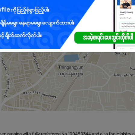
မွန်စွာ နားလည်သဘောပေါက်ရမည်။
ှင်းနိုင်စွမ်းရှိသူ ဖြစ်ရမည်။
က်ချက်များကို ထိန်းသိမ်းနိုင်ပြီး ရိုးသားဖြောင့်မတ်သူ ဖြစ်ရမည်။
n running with fully registered No 100480344 and also the Ministry o