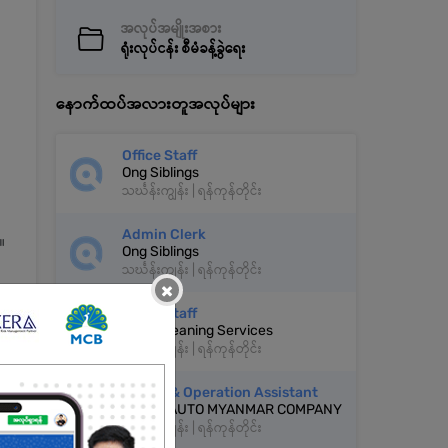
အလုပ်အမျိုးအစား
ရုံးလုပ်ငန်း စီမံခန့်ခွဲရေး
နောက်ထပ်အလားတူအလုပ်များ
Office Staff
Ong Siblings
သင်္ဃန်းကျွန်း | ရန်ကုန်တိုင်း
Admin Clerk
။
Ong Siblings
သင်္ဃန်းကျွန်း | ရန်ကုန်တိုင်း
×
Office Staff
Hope Cleaning Services
သင်္ဃန်းကျွန်း | ရန်ကုန်တိုင်း
Admin & Operation Assistant
ONE87 AUTO MYANMAR COMPANY
သင်္ဃန်းကျွန်း | ရန်ကုန်တိုင်း