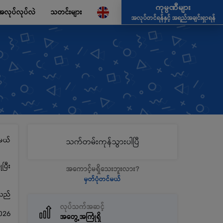
ကုမ္ပဏီများ
အလုပ်လုပ်လဲ
သတင်းများ
အလုပ်တင်ရန်နှင့် အရည်အချင်းရှာရန်
မယ်
သက်တမ်းကုန်သွားပါပြီ
ပြီး
အကောင့်မရှိသေးဘူးလား?
မှတ်ပုံတင်မယ်
့သည်
လုပ်သက်အဆင့်
026
အတွေ့အကြုံရှိ