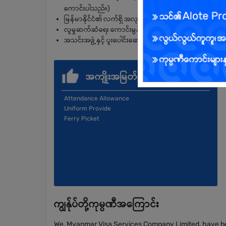
ကောင်းပါသည်။)
မြန်မာနိုင်ငံ၏ လက်ရှိ အလုပ်သမားဥပဒေများကို ကောင်း
လူမှုဆက်ဆံရေး ကောင်းမွန်ပြီး အဖွဲ့အစည်းပြဿနာများကို ဖြေရ
အသင်းအဖွဲ့နှင့် ပူးပေါင်းဆောင်ရွက်နိုင်သူ ဖြစ်ရမည်။လျှို့ဝှ
အကျိုးအမြတ်
Attendance Allowance
Uniform Provide
Ferry Picket
ကျွန်ုပ်တို့ကုမ္ပဏီအကြောင်း
We, Myanmar Visa Services Company Limited, have bee