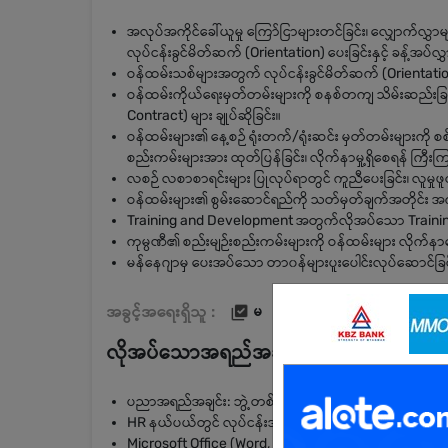
အလုပ်အကိုင်ခေါ်ယူမှု ကြော်ငြာများတင်ခြင်း၊ လျှောက်လွှာမ
လုပ်ငန်းခွင်မိတ်ဆက် (Orientation) ပေးခြင်းနှင့် ခန့်အပ်လွှ
ဝန်ထမ်းသစ်များအတွက် လုပ်ငန်းခွင်မိတ်ဆက် (Orientation
ဝန်ထမ်းကိုယ်ရေးမှတ်တမ်းများကို စနစ်တကျ သိမ်းဆည်းခြင်
Contract) များ ချုပ်ဆိုခြင်း။
ဝန်ထမ်းများ၏ နေ့စဉ် ရုံးတက်/ရုံးဆင်း မှတ်တမ်းများကို စစ်ဆေ
စည်းကမ်းများအား ထုတ်ပြန်ခြင်း၊ လိုက်နာမှု့ရှိစေရန် ကြီးကြ
လစဉ် လစာစာရင်းများ ပြုလုပ်ရာတွင် ကူညီပေးခြင်း၊ လူမှုဖူလု
ဝန်ထမ်းများ၏ စွမ်းဆောင်ရည်ကို သတ်မှတ်ချက်အတိုင်း အကဲဖ
Training and Development အတွက်လိုအပ်သော Training မျ
ကုမ္ပဏီ၏ စည်းမျဉ်းစည်းကမ်းများကို ဝန်ထမ်းများ လိုက်နာစေ
မန်နေဂျာမှ ပေးအပ်သော တာ၀န်များပူးပေါင်းလုပ်ဆောင်ခြင
အခွင့်အရေးရှိသူ :
မ
လိုအပ်သောအရည်အချင်း
ပညာအရည်အချင်း: ဘွဲ့တစ်ခုခု ရရှိထားသူ ဖြစ်ရမည်။ (HR M
HR နယ်ပယ်တွင် လုပ်ငန်းအတွေ့အကြုံ (၃) နှစ်ခန့် ရှိရမည်
Microsoft Office (Word, Excel, PowerPoint) နှင့် အီးမေး