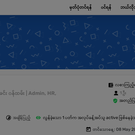
မှတ်ပုံတင်ရန်
၀င်ရန်
ဘယ်လို
လစာကြည့်
းအင်း ၀န်ထမ်း | Admin, HR,
1 ဦး
အတည်ပြု
အချိန်ပြည့်
လွန်ခဲ့သော 1 ပတ်က အလုပ်ခန့်အပ်သူ active ဖြစ်နေခဲ
တင်သောနေ့: 08 May 2