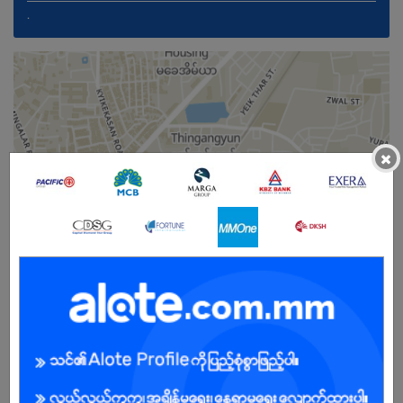
.
×
ကျား/မ
အခွင့်အရေးရှိသူ :
သက်တမ်းကုန်သွားပါပြီ