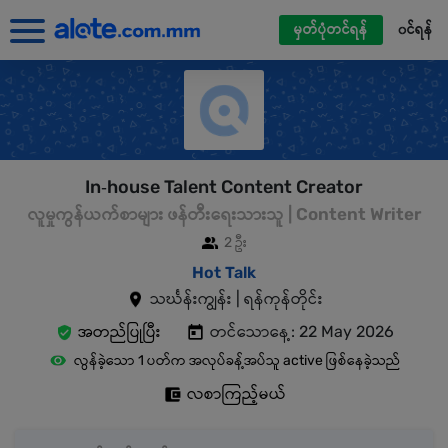
မှတ်ပုံတင်ရန်
၀င်ရန်
In‑house Talent Content Creator
လူမှုကွန်ယက်စာများ ဖန်တီးရေးသားသူ | Content Writer
2 ဦး
Hot Talk
သင်္ဃန်းကျွန်း | ရန်ကုန်တိုင်း
အတည်ပြုပြီး
တင်သောနေ့: 22 May 2026
လွန်ခဲ့သော 1 ပတ်က အလုပ်ခန့်အပ်သူ active ဖြစ်နေခဲ့သည်
လစာကြည့်မယ်