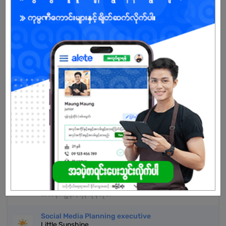
အကောင့်မရှိသေးဘူးလား?
မှတ်ပုံတင်မယ်
နောက်ထပ်အလားတူအလုပ်များ
Page Admin & Sale Specialist
ANGEL Floral Services
သင်္ဃန်းကျွန်း | ရန်ကုန်တိုင်း
Sales & Marketing Assistant
Mandalay Stars
သင်္ဃန်းကျွန်း | ရန်ကုန်တိုင်း
Marketing Assistant
Hope Cleaning Services
သင်္ဃန်းကျွန်း | ရန်ကုန်တိုင်း
Social Media Planning executive
Little Sunshine