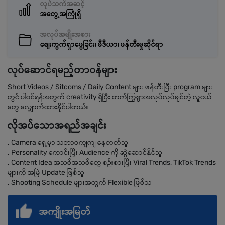
လုပ်သက်အဆင့်
အတွေ့အကြုံရှိ
အလုပ်အမျိုးအစား
စျေးကွက်ရှာဖွေခြင်း၊ မီဒီယာ၊ ဖန်တီးမှုဆိုင်ရာ
လုပ်ဆောင်ရမည့်တာဝန်များ
Short Videos / Sitcoms / Daily Content များ ဖန်တီးပြီး program များ
တွင် ပါဝင်ရန်အတွက် creativity ရှိပြီး တက်ကြွစွာအလုပ်လုပ်ချင်တဲ့ လူငယ်
တွေ လျှောက်ထားနိုင်ပါတယ်။
လိုအပ်သောအရည်အချင်း
. Camera ရှေ့မှာ သဘာဝကျကျ နေတတ်သူ
. Personality ကောင်းပြီး Audience ကို ဆွဲဆောင်နိုင်သူ
. Content Idea အသစ်အသစ်တွေ စဉ်းစားပြီး Viral Trends, TikTok Trends
များကို အမြဲ Update ဖြစ်သူ
. Shooting Schedule များအတွက် Flexible ဖြစ်သူ
အကျိုးအမြတ်