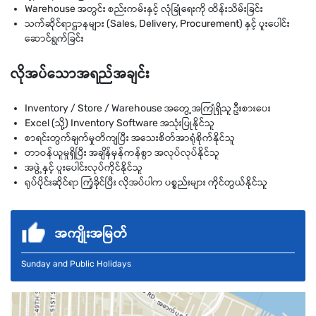
Warehouse အတွင်း စည်းကမ်းနှင့် လုံခြုံရေးကို ထိန်းသိမ်းခြင်း
သက်ဆိုင်ရာဌာနများ (Sales, Delivery, Procurement) နှင့် ပူးပေါင်း
ဆောင်ရွက်ခြင်း
လိုအပ်သောအရည်အချင်း
Inventory / Store / Warehouse အတွေ့အကြုံရှိသူ ဦးစားပေး
Excel (သို့) Inventory Software အသုံးပြုနိုင်သူ
စာရင်းတွက်ချက်မှုတိကျပြီး အသေးစိတ်အာရုံစိုက်နိုင်သူ
တာဝန်ယူမှုရှိပြီး အချိန်မှန်ကန်စွာ အလုပ်လုပ်နိုင်သူ
အဖွဲ့နှင့် ပူးပေါင်းလုပ်ကိုင်နိုင်သူ
ရုပ်ပိုင်းဆိုင်ရာ ကြံ့ခိုင်ပြီး လိုအပ်ပါက ပစ္စည်းများ ကိုင်တွယ်နိုင်သူ
အကျိုးအမြတ်
Sunday and Public Holidays