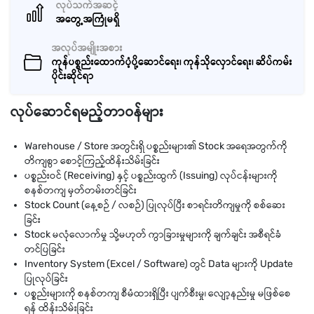
လုပ်သက်အဆင့်
အတွေ့အကြုံမရှိ
အလုပ်အမျိုးအစား
ကုန်ပစ္စည်းထောက်ပံ့ပို့ဆောင်ရေး၊ ကုန်သိုလှောင်ရေး၊ ဆိပ်ကမ်း
ပိုင်းဆိုင်ရာ
လုပ်ဆောင်ရမည့်တာဝန်များ
Warehouse / Store အတွင်းရှိ ပစ္စည်းများ၏ Stock အရေအတွက်ကို
တိကျစွာ စောင့်ကြည့်ထိန်းသိမ်းခြင်း
ပစ္စည်းဝင် (Receiving) နှင့် ပစ္စည်းထွက် (Issuing) လုပ်ငန်းများကို
စနစ်တကျ မှတ်တမ်းတင်ခြင်း
Stock Count (နေ့စဉ် / လစဉ်) ပြုလုပ်ပြီး စာရင်းတိကျမှုကို စစ်ဆေး
ခြင်း
Stock မလုံလောက်မှု သို့မဟုတ် ကွာခြားမှုများကို ချက်ချင်း အစီရင်ခံ
တင်ပြခြင်း
Inventory System (Excel / Software) တွင် Data များကို Update
ပြုလုပ်ခြင်း
ပစ္စည်းများကို စနစ်တကျ စီမံထားရှိပြီး ပျက်စီးမှု၊ လျော့နည်းမှု မဖြစ်စေ
ရန် ထိန်းသိမ်းခြင်း