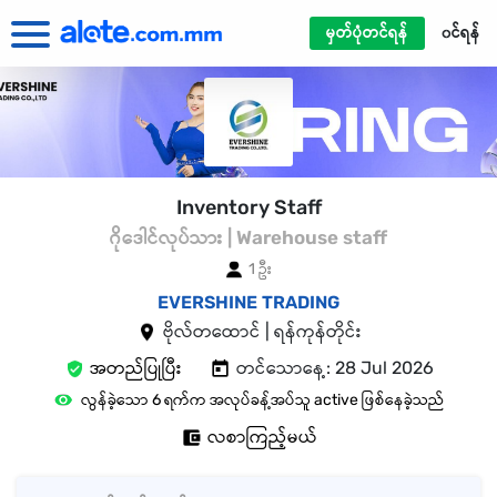
မှတ်ပုံတင်ရန်
၀င်ရန်
Inventory Staff
ဂိုဒေါင်လုပ်သား | Warehouse staff
1 ဦး
EVERSHINE TRADING
ဗိုလ်တထောင် | ရန်ကုန်တိုင်း
အတည်ပြုပြီး
တင်သောနေ့: 28 Jul 2026
လွန်ခဲ့သော 6 ရက်က အလုပ်ခန့်အပ်သူ active ဖြစ်နေခဲ့သည်
လစာကြည့်မယ်