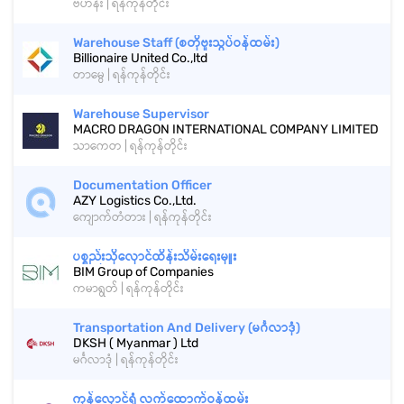
ဗဟန်း | ရန်ကုန်တိုင်း
Warehouse Staff (စတိုဗူးသွပ်ဝန်ထမ်း)
Billionaire United Co.,ltd
တာမွေ | ရန်ကုန်တိုင်း
Warehouse Supervisor
MACRO DRAGON INTERNATIONAL COMPANY LIMITED
သာကေတ | ရန်ကုန်တိုင်း
Documentation Officer
AZY Logistics Co.,Ltd.
ကျောက်တံတား | ရန်ကုန်တိုင်း
ပစ္စည်းသိုလှောင်ထိန်းသိမ်းရေးမှူး
BIM Group of Companies
ကမာရွတ် | ရန်ကုန်တိုင်း
Transportation And Delivery (မင်္ဂလာဒုံ)
DKSH ( Myanmar ) Ltd
မင်္ဂလာဒုံ | ရန်ကုန်တိုင်း
ကုန်လှောင်ရုံ လက်ထောက်ဝန်ထမ်း