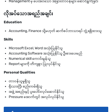
Management မှ ပေးအပ်သော အခြားတာဝန်များ ဆောင်ရွက်ခြင်း
လိုအပ်သောအရည်အချင်း
Education
Accounting, Finance သို့မဟုတ် ဆက်စပ်ဘာသာရပ် ဘွဲ့ရရှိထားသူ
Skills
Microsoft Excel, Word အသုံးပြုနိုင်သူ
Accounting Software အသုံးပြုနိုင်သူ ဦးစားပေးမည်
Numerical skill ကောင်းမွန်သူ
Report များကို တိကျစွာ ပြုလုပ်နိုင်သူ
Personal Qualities
တာဝန်ယူမှုရှိသူ
ရိုးသားပြီး စည်းကမ်းရှိသူ
အဖွဲ့အစည်းနှင့် ပူးပေါင်းလုပ်ဆောင်နိုင်သူ
Pressure အောက်တွင် အလုပ်လုပ်နိုင်သူ