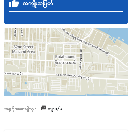
အကျိုးအမြတ်
.
ကျား/မ
အခွင့်အရေးရှိသူ :