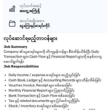
လုပ်သက်အဆင့်
အတွေ့အကြုံရှိ
အလုပ်အမျိုးအစား
ငွေကြေးနှင့်စာရင်းကိုင်
လုပ်ဆောင်ရမည့်တာဝန်များ
Job Summary
Company ၏ ငွေစာရင်းများကို တိကျမှန်ကန်စွာ စီမံထိန်းသိမ်းပြီး Daily
Transaction များ၊ Cash Flow နှင့် Financial Report များကို စနစ်တကျ
ဆောင်ရွက်ရန်။
Job Responsibilities
Daily income / expense စာရင်းများ ထည့်သွင်းခြင်း
Cash Book, Ledger နှင့် Accounting Records များ ထိန်းသိမ်းခြင်း
Voucher, Invoice, Receipt များ စစ်ဆေးခြင်း
Monthly Financial Report များ ပြုစုတင်ပြခြင်း
Bank Transaction နှင့် Cash Flow စစ်ဆေးခြင်း
Tax နှင့် related documents များ ပြင်ဆင်ကူညီခြင်း
Stock / Inventory စာရင်းများ စစ်ဆေးခြင်း