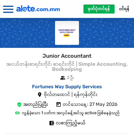
မှတ်ပုံတင်ရန်
၀င်ရန်
Junior Accountant
အငယ်တန်းစာရင်းကိုင်၊ စာရင်းကိုင် | Simple Accounting,
Bookeeping
2 ဦး
Fortunes Way Supply Services
ဗိုလ်တထောင် | ရန်ကုန်တိုင်း
အတည်ပြုပြီး
တင်သောနေ့: 27 May 2026
လွန်ခဲ့သော 1 ပတ်က အလုပ်ခန့်အပ်သူ active ဖြစ်နေခဲ့သည်
လစာကြည့်မယ်