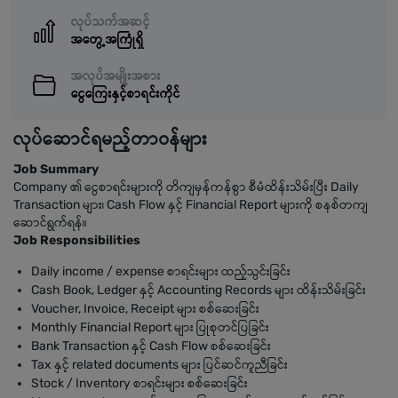
လုပ်သက်အဆင့်
အတွေ့အကြုံရှိ
အလုပ်အမျိုးအစား
ငွေကြေးနှင့်စာရင်းကိုင်
လုပ်ဆောင်ရမည့်တာဝန်များ
Job Summary
Company ၏ ငွေစာရင်းများကို တိကျမှန်ကန်စွာ စီမံထိန်းသိမ်းပြီး Daily
Transaction များ၊ Cash Flow နှင့် Financial Report များကို စနစ်တကျ
ဆောင်ရွက်ရန်။
Job Responsibilities
Daily income / expense စာရင်းများ ထည့်သွင်းခြင်း
Cash Book, Ledger နှင့် Accounting Records များ ထိန်းသိမ်းခြင်း
Voucher, Invoice, Receipt များ စစ်ဆေးခြင်း
Monthly Financial Report များ ပြုစုတင်ပြခြင်း
Bank Transaction နှင့် Cash Flow စစ်ဆေးခြင်း
Tax နှင့် related documents များ ပြင်ဆင်ကူညီခြင်း
Stock / Inventory စာရင်းများ စစ်ဆေးခြင်း