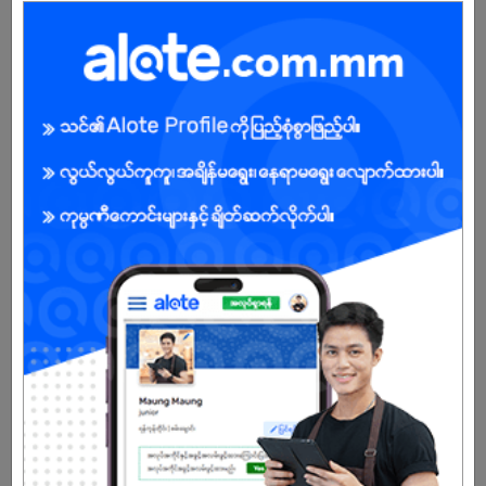
အကျိုးအမြတ်
.
ကျား/မ
အခွင့်အရေးရှိသူ :