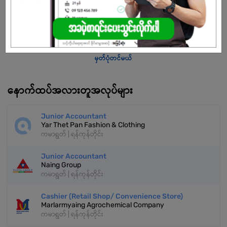
သက်တမ်းကုန်သွားပါပြီ
အကောင့်မရှိသေးဘူးလား?
မှတ်ပုံတင်မယ်
နောက်ထပ်အလားတူအလုပ်များ
Junior Accountant
Yar Thet Pan Fashion & Clothing
ကမာရွတ် | ရန်ကုန်တိုင်း
Junior Accountant
Naing Group
ကမာရွတ် | ရန်ကုန်တိုင်း
Cashier (Retail Shop/ Convenience Store)
Marlarmyaing Agrochemical Company
ကမာရွတ် | ရန်ကုန်တိုင်း