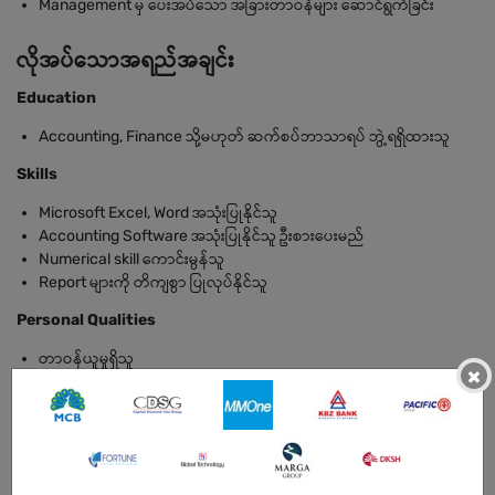
Management မှ ပေးအပ်သော အခြားတာဝန်များ ဆောင်ရွက်ခြင်း
လိုအပ်သောအရည်အချင်း
Education
Accounting, Finance သို့မဟုတ် ဆက်စပ်ဘာသာရပ် ဘွဲ့ရရှိထားသူ
Skills
Microsoft Excel, Word အသုံးပြုနိုင်သူ
Accounting Software အသုံးပြုနိုင်သူ ဦးစားပေးမည်
Numerical skill ကောင်းမွန်သူ
Report များကို တိကျစွာ ပြုလုပ်နိုင်သူ
Personal Qualities
တာဝန်ယူမှုရှိသူ
×
ရိုးသားပြီး စည်းကမ်းရှိသူ
အဖွဲ့အစည်းနှင့် ပူးပေါင်းလုပ်ဆောင်နိုင်သူ
Pressure အောက်တွင် အလုပ်လုပ်နိုင်သူ