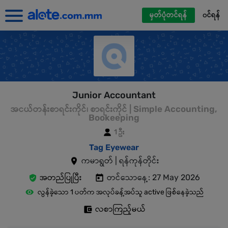
မှတ်ပုံတင်ရန်
၀င်ရန်
Junior Accountant
အငယ်တန်းစာရင်းကိုင်၊ စာရင်းကိုင် | Simple Accounting,
Bookeeping
1 ဦး
Tag Eyewear
ကမာရွတ် | ရန်ကုန်တိုင်း
အတည်ပြုပြီး
တင်သောနေ့: 27 May 2026
လွန်ခဲ့သော 1 ပတ်က အလုပ်ခန့်အပ်သူ active ဖြစ်နေခဲ့သည်
လစာကြည့်မယ်