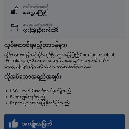
လုပ်သက်အဆင့်
အတွေ့အကြုံရှိ
အလုပ်အမျိုးအစား
ငွေကြေးနှင့်စာရင်းကိုင်
လုပ်ဆောင်ရမည့်တာဝန်များ
လှိုင်သာယာ၊ ရန်ကုန်တိုင်းတွင်ရှိသော အချိန်ပြည့် Junior Accountant
(Female) ရာထူး 2 နေရာစာအတွက် အထူးအခွင့်အရေး၊ လုပ်သက် -
အတွေ့အကြုံရှိ နှင့် လစဉ် လစာကောင်းကောင်းပေးမည်။
လိုအပ်သောအရည်အချင်း
LCCI Level-2အောင်လက်မှတ်ရှိရမည်
Excelကျွမ်းကျင်ရမည်
Report များအားအချိန်မှီတင်နိုင်ရမည်။
အကျိုးအမြတ်