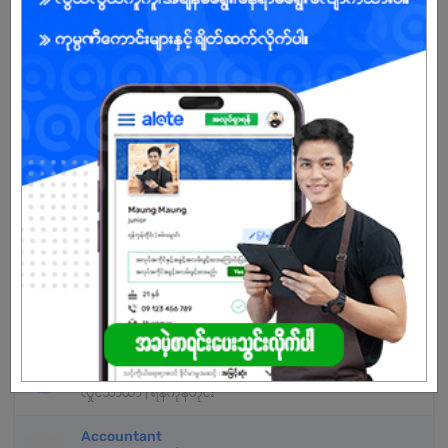
အကောင့်မရှိသေးဘူးလား?
မှတ်ပုံတင်မယ်
နောက်ထပ်အလားတူအလုပ်များ
Junior Accountant
Best Steel Furniture
လှိုင်သာယာ | ရန်ကုန်တိုင်း
Cashier (female)
Pann Cherry Win Co., Ltd
လှိုင်သာယာ | ရန်ကုန်တိုင်း
Cashier
Unity Paper
လှိုင်သာယာ | ရန်ကုန်တိုင်း
Accountant