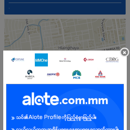
.
×
မ
အခွင့်အရေးရှိသူ :
သက်တမ်းကုန်သွားပါပြီ