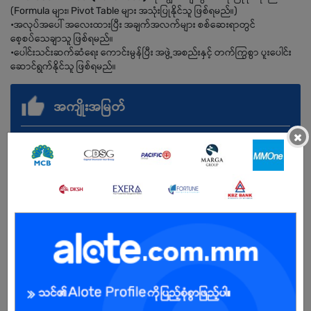
(Formula များ၊ Pivot Table များ အသုံးပြုနိုင်သူ ဖြစ်ရမည်။)
•အလုပ်အပေါ် အလေးထားပြီး အချက်အလက်များ စစ်ဆေးရာတွင်
စေ့စပ်သေချာသူ ဖြစ်ရမည်။
•ပေါင်းသင်းဆက်ဆံရေး ကောင်းမွန်ပြီး အဖွဲ့အစည်းနှင့် တက်ကြွစွာ ပူးပေါင်း
ဆောင်ရွက်နိုင်သူ ဖြစ်ရမည်။
အကျိုးအမြတ်
×
Uniform
Additional Allowance