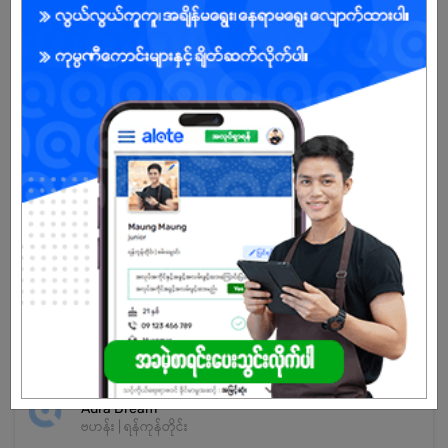
မ
အခွင့်အရေးရှိသူ :
သက်တမ်းကုန်သွားပါပြီ
အကောင့်မရှိသေးဘူးလား?
မှတ်ပုံတင်မယ်
နောက်ထပ်အလားတူအလုပ်များ
Junior Accountant (Female)
Aura Dream
ဗဟန်း | ရန်ကုန်တိုင်း