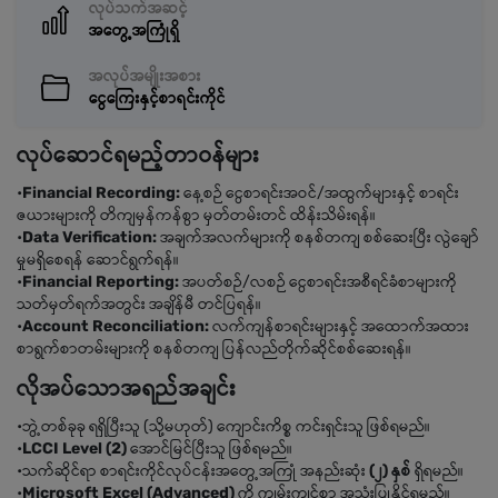
လုပ်သက်အဆင့်
အတွေ့အကြုံရှိ
အလုပ်အမျိုးအစား
ငွေကြေးနှင့်စာရင်းကိုင်
လုပ်ဆောင်ရမည့်တာဝန်များ
•
Financial
Recording:
နေ့စဉ် ငွေစာရင်းအဝင်/အထွက်များနှင့် စာရင်း
ဇယားများကို တိကျမှန်ကန်စွာ မှတ်တမ်းတင် ထိန်းသိမ်းရန်။
•
Data
Verification:
အချက်အလက်များကို စနစ်တကျ စစ်ဆေးပြီး လွဲချော်
မှုမရှိစေရန် ဆောင်ရွက်ရန်။
•
Financial
Reporting:
အပတ်စဉ်/လစဉ် ငွေစာရင်းအစီရင်ခံစာများကို
သတ်မှတ်ရက်အတွင်း အချိန်မီ တင်ပြရန်။
•
Account
Reconciliation:
လက်ကျန်စာရင်းများနှင့် အထောက်အထား
စာရွက်စာတမ်းများကို စနစ်တကျ ပြန်လည်တိုက်ဆိုင်စစ်ဆေးရန်။
လိုအပ်သောအရည်အချင်း
•ဘွဲ့တစ်ခုခု ရရှိပြီးသူ (သို့မဟုတ်) ကျောင်းကိစ္စ ကင်းရှင်းသူ ဖြစ်ရမည်။
•
LCCI Level (2)
အောင်မြင်ပြီးသူ ဖြစ်ရမည်။
•သက်ဆိုင်ရာ စာရင်းကိုင်လုပ်ငန်းအတွေ့အကြုံ အနည်းဆုံး
(၂) နှစ်
ရှိရမည်။
•
Microsoft Excel (Advanced)
ကို ကျွမ်းကျင်စွာ အသုံးပြုနိုင်ရမည်။