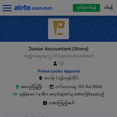
မှတ်ပုံတင်ရန်
၀င်ရန်
Junior Accountant (Store)
ဘဏ္ဍာရေးအကူ | Finance Assistant
1 ဦး
Prime Looks Apparel
ဗဟန်း | ရန်ကုန်တိုင်း
အတည်ပြုပြီး
တင်သောနေ့: 03 Jul 2026
လွန်ခဲ့သော 7 နာရီက အလုပ်ခန့်အပ်သူ active ဖြစ်နေခဲ့သည်
လစာကြည့်မယ်