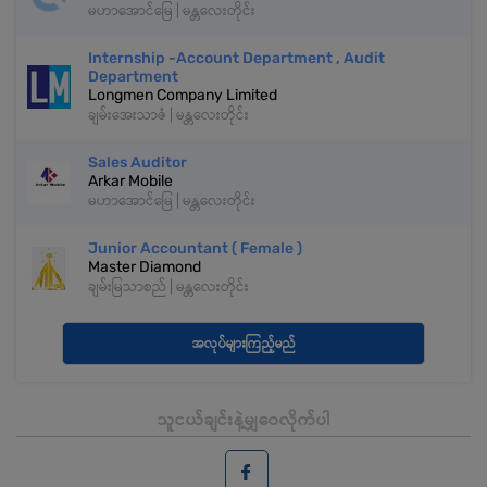
မဟာအောင်မြေ | မန္တလေးတိုင်း
Internship -Account Department , Audit
Department
Longmen Company Limited
ချမ်းအေးသာဇံ | မန္တလေးတိုင်း
Sales Auditor
Arkar Mobile
မဟာအောင်မြေ | မန္တလေးတိုင်း
Junior Accountant ( Female )
Master Diamond
ချမ်းမြသာစည် | မန္တလေးတိုင်း
အလုပ်များကြည့်မည်
သူငယ်ချင်းနဲ့မျှဝေလိုက်ပါ