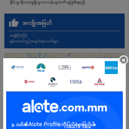
နိုင်သူ၊ ရိုးသားမှုရှိသူ၊ တာဝန်ယူတတ်သူဖြစ်ရမည်
အကျိုးအမြတ်
-အချိန်ပိုကြေး
-စွမ်းဆောင်ရည်အတွက်ဆုလာဘ်များ
×