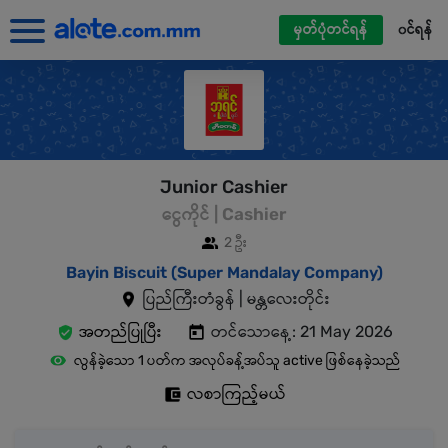
မှတ်ပုံတင်ရန်
၀င်ရန်
Junior Cashier
ငွေကိုင် | Cashier
2 ဦး
Bayin Biscuit (Super Mandalay Company)
ပြည်ကြီးတံခွန် | မန္တလေးတိုင်း
အတည်ပြုပြီး
တင်သောနေ့: 21 May 2026
လွန်ခဲ့သော 1 ပတ်က အလုပ်ခန့်အပ်သူ active ဖြစ်နေခဲ့သည်
လစာကြည့်မယ်