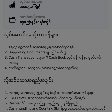
လုပ်သက်အဆင့်
အတွေ့အကြုံရှိ
အလုပ်အမျိုးအစား
ငွေကြေးနှင့်စာရင်းကိုင်
လုပ်ဆောင်ရမည့်တာဝန်များ
နေ့စဉ် ငွေလက်ခံ၊ ငွေပေးချေမှုများဆောင်ရွက်ရန်
Supporting Documents များပြင်ဆင်ရန်
Cash Transactions များကို Cash Book တွင် မှန်ကန်စွာ မှတ်တမ်း
တင်ရန်
ဘဏ်ငွေသွင်း၊ ငွေထုတ်များအား ကူညီဆောင်ရွက်ရန်
လိုအပ်သောအရည်အချင်း
တက္ကသိုလ်တစ်ခုခုမှဘွဲ့ရပြီးသူ (သို့) တက်ရောက်နေသူဖြစ်ရမည်
LCCI Level I,II တက်ရောက်အောင်မြင်ထားသူဖြစ်ရမည်
Cashier ပိုင်းအတွေ့အကြုံ အနည်းဆုံး ၁နှစ်ရှိရမည်
Cash handling and Counting Skill ရှိသူ၊ မှန်ကန်တိကျစွာလုပ်ဆောင်