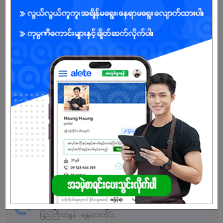
မ
အခွင့်အရေးရှိသူ :
သက်တမ်းကုန်သွားပါပြီ
အကောင့်မရှိသေးဘူးလား?
မှတ်ပုံတင်မယ်
နောက်ထပ်အလားတူအလုပ်များ
Store Accountant
Shwe Pyi Thit Agricultural Machinery ( Mandalay )
ပြည်ကြီးတံခွန် | မန္တလေးတိုင်း
Accountant
Aung Sat Mon Trading
ပြည်ကြီးတံခွန် | မန္တလေးတိုင်း