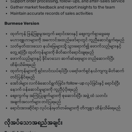
Support order processing, follow-ups, and after-sales service
Gather market feedback and report insights to the team
Maintain accurate records of sales activities
Burmese Version
ထုတ်ကုန် ဖြန့်ဖြူးမှုအတွက် ရောင်းအားနှင့် စျေးကွက်ရှာဖွေရေး
မဟာဗျူဟာများကို အကောင်အထည်ဖော်ရာတွင် ကူညီဆောင်ရွက်ရမည်
သတ်မှတ်ထားသော နယ်မြေများသို့ သွားရောက်၍ ဖောက်သည်များနှင့်
တွေ့ဆုံပြီး ထုတ်ကုန်များကို မိတ်ဆက်ရောင်းချရမည်
ဖောက်သည်များနှင့် ခိုင်မာသော ဆက်ဆံရေးများ တည်ဆောက်ပြီး
ထိန်းသိမ်းရမည်
ထုတ်ကုန်များကို ရှင်းလင်းသပ်ရပ်ပြီး ပရော်ဖက်ရှင်နယ်ကျကျ မိတ်ဆက်
တင်ပြနိုင်ရမည်
အော်ဒါများ လက်ခံဆောင်ရွက်ခြင်း၊ follow-up လုပ်ခြင်းနှင့် ရောင်းပြီး
နောက် ဝန်ဆောင်မှုများကို ကူညီပံ့ပိုးရမည်
စျေးကွက်မှ အကြံပြုချက်များကို စုဆောင်းပြီး အဖွဲ့ထံ သတင်း
အချက်အလက်များ တင်ပြရမည်
ရောင်းအားဆိုင်ရာ လုပ်ငန်းမှတ်တမ်းများကို တိကျစွာ ထိန်းသိမ်းရမည်
လိုအပ်သောအရည်အချင်း