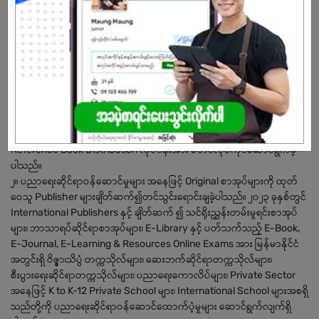
မ
အခွင့်အရေးရှိသူ :
ကျွန်ုပ်တို့ကုမ္ပဏီအကြောင်း
၁။ Books A Million Co., Ltd အား ၂၀၂၃ခုနှစ်၊ ဧပြီလ(၅)ရက်နေ့တွင် ကုမ္ပဏီ
မှတ်ပုံတင်အမှတ် (၁၃၆၉၇၁၅၄၉) ဖြင့် စတင်တည်ထောင်ခဲ့ပြီး၊ အမှတ်(၄၃)၊
အမှတ် (၄၃) ၊ ဇော်ဂျီလမ်း ၊ ဒဂုံမြို့သစ် (မြောက်ပိုင်း) မြို့နယ် ၊ရန်ကုန်တိုင်း
ဒေသကြီး ၊ ရန်ကုန်တိုင်းဒေသကြီးတွင် ရုံးခန်းဖွင့်လှစ်၍ Educational
Reference Book Distribution လုပ်ငန်းအား စတင်လုပ်ကိုင်ဆောင်ရွက်ခဲ့
ပါသည်။
၂။ ပညာရေးဆိုင်ရာဝန်ဆောင်မှုများ အနေဖြင့် Original စာအုပ်များကို ထုတ်
ဝေသူ Publisher များချိတ်ဆက်၍တင်သွင်းရောင်းချခဲ့ပါသည်။ ၂၀၂၃ ခုနှစ်တွင်
International Publishers နှင့် ချိတ်ဆက် ၍ သင်ရိုးညွှန်းတမ်းမူရင်းစာအုပ်
များ၊ ဘာသာရပ်ဆိုင်ရာစာအုပ်များ၊ E-Library နှင့် ပတ်သက်သည့် E-Book,
E-Journal, E-Learning & Resources Online Exams အား မြန်မာနိုင်ငံ
အတွင်းရှိ ဝိဇ္ဇာ၊သိပ္ပံ တက္ကသိုလ်များ၊ ဆေးဘက်ဆိုင်ရာတက္ကသိုလ်များ၊
စီးပွားရေးဆိုင်ရာတက္ကသိုလ်များ၊ ပညာရေးကောလိပ်များ၊ Private Sector
အနေဖြင့် K to K-12 Private School များ၊ International School များအစရှိ
သည်တို့ကို ပညာရေးဆိုင်ရာဝန်ဆောင်ထောက်ပံ့မှုများ ဆောင်ရွက်လျက်ရှိ