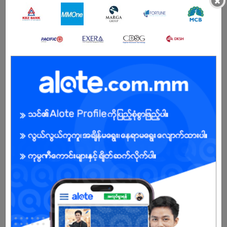
×
အကျိုးအမြတ်
On-the-job training and learning opportunities
Transportation Allowance
Exposure to professional client interactions
Rewards for over performance