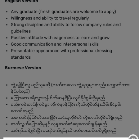
English Version
Any graduate (fresh graduates are welcome to apply)
Willingness and ability to travel regularly
Strong discipline and ability to follow company rules and
guidelines
Positive attitude with eagerness to learn and grow
Good communication and interpersonal skills
Presentable appearance with professional dressing
standards
Burmese Version
ဘွဲ့ရရှိပြီးသူ မည်သူမဆို (လတ်တလော ဘွဲ့ရသူများလည်း လျှောက်ထား
နိုင်ပါသည်)
မကြာခဏ ခရီးသွားရန် စိတ်ဆန္ဒရှိပြီး လုပ်နိုင်စွမ်းရှိရမည်
စည်းကမ်းတင်းကြပ်စွာ လိုက်နာနိုင်ပြီး ကိုယ်တိုင်ထိန်းသိမ်းနိုင်စွမ်း
ကောင်းရမည်
အကောင်းမြင်စိတ်ထားရှိပြီး သင်ယူလိုစိတ်၊ တိုးတက်လိုစိတ်ရှိရမည်
ဆက်သွယ်ပြောဆိုမှုနှင့် လူမှုဆက်ဆံရေးကောင်းမွန်ရမည်
သပ်ရပ်သန့်ရှင်းပြီး ပရော်ဖက်ရှင်နယ် ဝတ်စားဆင်ယင်မှုရှိရမည်