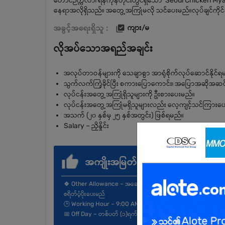
တောင်ဉက္ကလာ၊ ရန်ကုန်တိုင်းတွင်ရှိသော Seoul Chicken Mya
နေရာအလိုရှိသည်။ အတွေ့အကြုံမလို သင်ပေးမည်။လုပ်ချင်ကိုင်ချ
အခွင့်အရေးရှိသူ :
ကျား/မ
လိုအပ်သောအရည်အချင်း
အလုပ်တာဝန်များကို သေချာစွာ အာရုံစိုက်လုပ်ဆောင်နိုင်ရ
သွက်လက်ကြံ့ခိုင်ပြီး စကားပြောကောင်း၊ အပြောအဆိုအဆင
လုပ်ငန်းအတွေ့အကြုံရှိသူများကို ဦးစားပေးမည်။
လုပ်ငန်းအတွေ့အကြုံမရှိသူများလည်း လေ့ကျင့်သင်ကြားပ
အသက် (၂၀ နှစ်မှ ၂၅ နှစ်အတွင်း) ဖြစ်ရမည်။
Salary – ညှိနှိုင်း
အကျိုးအမြတ်
🍀 Other Allowance – အဆောင်စီစဉ်ပေးမည်၊ စားသောက်
စရိတ်ပံ့ပိုးပေးမည်
🕒 Working Hour – 9:00 AM to 8:30 PM
📅 Off Day – တစ်ပတ် (၁)ရက်