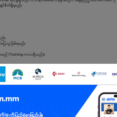
nmar ဆိုင်ခွဲများတွင် တာဝန်ထမ်းဆောင်ရန်အတွက် အချိန်ပြည့် Kitchen Staff ၅
င်စိတ်ရှိရမည်။
မည်။
်ပြေသူ ဖြစ်ရမည်။
ေးမည် (Training ကာလရှိသည်)။