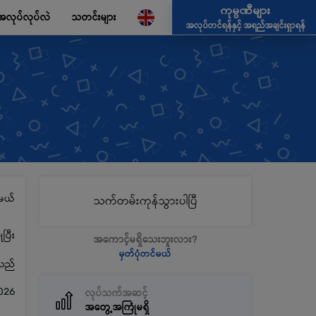
ကုမ္ပဏီများ
အလုပ်လုပ်လဲ
သတင်းများ
အလုပ်တင်ရန်နှင့် အရည်အချင်းရှာရန်
မယ်
သက်တမ်းကုန်သွားပါပြီ
ပြီး
အကောင့်မရှိသေးဘူးလား?
မှတ်ပုံတင်မယ်
့သည်
026
လုပ်သက်အဆင့်
အတွေ့အကြုံမရှိ