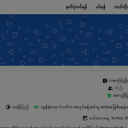
မှတ်ပုံတင်ရန်
၀င်ရန်
ဘယ်လို
လစာကြည့်
r
35 ဦး
အတည်ပြု
အချိန်ပြည့်
လွန်ခဲ့သော 1 ပတ်က အလုပ်ခန့်အပ်သူ active ဖြစ်နေခဲ
တင်သောနေ့: 16 May 2