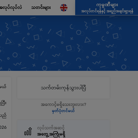
ကုမ္ပဏီများ
အလုပ်လုပ်လဲ
သတင်းများ
အလုပ်တင်ရန်နှင့် အရည်အချင်းရှာရန်
မယ်
သက်တမ်းကုန်သွားပါပြီ
ပြီး
အကောင့်မရှိသေးဘူးလား?
မှတ်ပုံတင်မယ်
့သည်
026
လုပ်သက်အဆင့်
အတွေ့အကြုံမရှိ