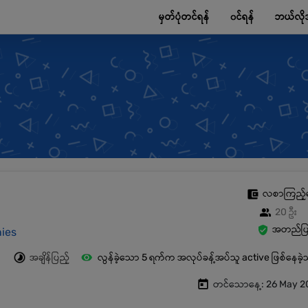
မှတ်ပုံတင်ရန်
၀င်ရန်
ဘယ်လို
လစာကြည့်
20 ဦး
အတည်ပြု
ies
အချိန်ပြည့်
လွန်ခဲ့သော 5 ရက်က အလုပ်ခန့်အပ်သူ active ဖြစ်နေခဲ
တင်သောနေ့: 26 May 2