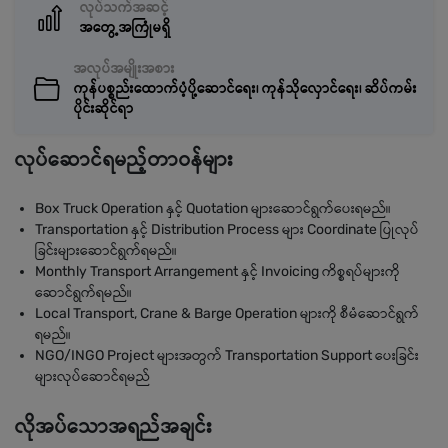
လုပ်သက်အဆင့်
အတွေ့အကြုံမရှိ
အလုပ်အမျိုးအစား
ကုန်ပစ္စည်းထောက်ပံ့ပို့ဆောင်ရေး၊ ကုန်သိုလှောင်ရေး၊ ဆိပ်ကမ်း
ပိုင်းဆိုင်ရာ
လုပ်ဆောင်ရမည့်တာဝန်များ
Box Truck Operation နှင့် Quotation များဆောင်ရွက်ပေးရမည်။
Transportation နှင့် Distribution Process များ Coordinate ပြုလုပ်
ခြင်းများဆောင်ရွက်ရမည်။
Monthly Transport Arrangement နှင့် Invoicing ကိစ္စရပ်များကို
ဆောင်ရွက်ရမည်။
Local Transport, Crane & Barge Operation များကို စီမံဆောင်ရွက်
ရမည်။
NGO/INGO Project များအတွက် Transportation Support ပေးခြင်း
များလုပ်ဆောင်ရမည်
လိုအပ်သောအရည်အချင်း