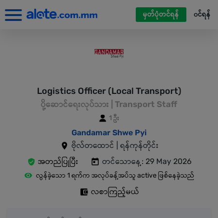
မှတ်ပုံတင်ရန်
၀င်ရန်
Logistics Officer (Local Transport)
ပို့ဆောင်ရေးလုပ်သား | Transport Staff
1 ဦး
Gandamar Shwe Pyi
ဗိုလ်တထောင် | ရန်ကုန်တိုင်း
အတည်ပြုပြီး
တင်သောနေ့: 29 May 2026
လွန်ခဲ့သော 1 ရက်က အလုပ်ခန့်အပ်သူ active ဖြစ်နေခဲ့သည်
လစာကြည့်မယ်