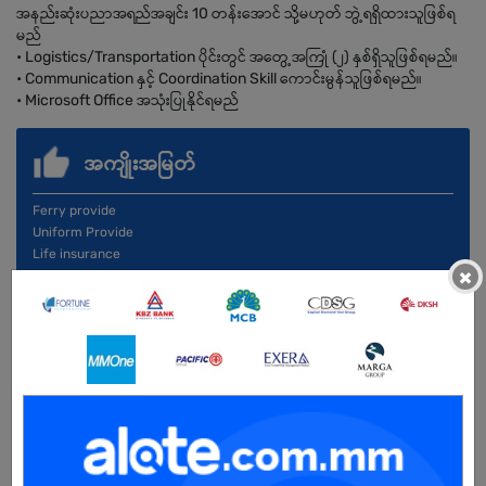
အနည်းဆုံးပညာအရည်အချင်း 10 တန်းအောင် သို့မဟုတ် ဘွဲ့ရရှိထားသူဖြစ်ရ
မည်
• Logistics/Transportation ပိုင်းတွင် အတွေ့အကြုံ (၂) နှစ်ရှိသူဖြစ်ရမည်။
• Communication နှင့် Coordination Skill ကောင်းမွန်သူဖြစ်ရမည်။
• Microsoft Office အသုံးပြုနိုင်ရမည်
အကျိုးအမြတ်
Ferry provide
Uniform Provide
Life insurance
×
Health Benefits