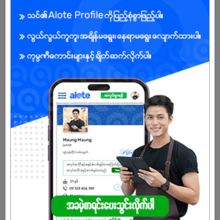
ကျား/မ
အခွင့်အရေးရှိသူ :
သက်တမ်းကုန်သွားပါပြီ
အကောင့်မရှိသေးဘူးလား?
မှတ်ပုံတင်မယ်
နောက်ထပ်အလားတူအလုပ်များ
Operation Staff
MACRO DRAGON INTERNATIONAL COMPANY LIMITED