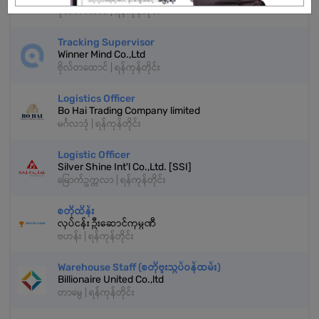
ဗိုလ်တထောင် | ရန်ကုန်တိုင်း
Tracking Supervisor
Winner Mind Co.,Ltd
ဗိုလ်တထောင် | ရန်ကုန်တိုင်း
Logistics Officer
Bo Hai Trading Company limited
မင်္ဂလာဒုံ | ရန်ကုန်တိုင်း
Logistic Officer
Silver Shine Int'l Co.,Ltd. [SSI]
မြောက်ဥက္ကလာ | ရန်ကုန်တိုင်း
စတိုထိန်း
လုပ်ငန်း ဦးဆောင်ကုမ္ပဏီ
ဗဟန်း | ရန်ကုန်တိုင်း
Warehouse Staff (စတိုဗူးသွပ်ဝန်ထမ်း)
Billionaire United Co.,ltd
တာမွေ | ရန်ကုန်တိုင်း