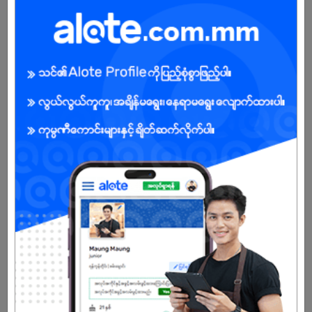
ကျား/မ
အခွင့်အရေးရှိသူ :
သက်တမ်းကုန်သွားပါပြီ
အကောင့်မရှိသေးဘူးလား?
မှတ်ပုံတင်မယ်
နောက်ထပ်အလားတူအလုပ်များ