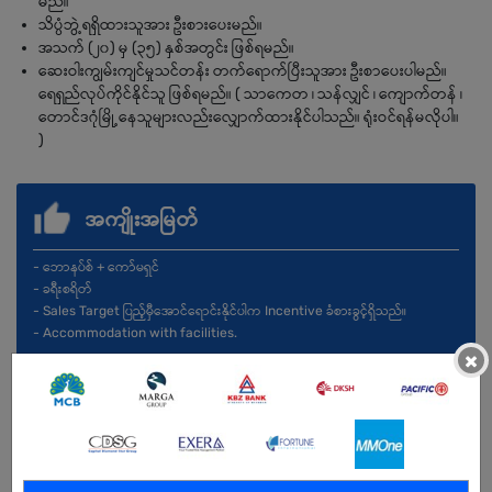
မည်။
သိပ္ပံဘွဲ့ရရှိထားသူအား ဦးစားပေးမည်။
အသက် (၂၀) မှ (၃၅) နှစ်အတွင်း ဖြစ်ရမည်။
ဆေးဝါးကျွမ်းကျင်မှုသင်တန်း တက်ရောက်ပြီးသူအား ဦးစာပေးပါမည်။
ရေရှည်လုပ်ကိုင်နိုင်သူ ဖြစ်ရမည်။ ( သာကေတ ၊ သန်လျှင် ၊ ကျောက်တန် ၊
တောင်ဒဂုံမြို့နေသူများလည်းလျှောက်ထားနိုင်ပါသည်။ ရုံးဝင်ရန်မလိုပါ။
)
အကျိုးအမြတ်
- ဘောနပ်စ် + ကော်မရှင်
- ခရီးစရိတ်
- Sales Target ပြည့်မှီအောင်ရောင်းနိုင်ပါက Incentive ခံစားခွင့်ရှိသည်။
- Accommodation with facilities.
×