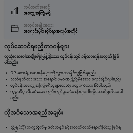
လုပ်သက်အဆင့်
အတွေ့အကြုံမရှိ
အလုပ်အမျိုးအစား
အရောင်းပိုင်းဆိုင်ရာအလုပ်အကိုင်
လုပ်ဆောင်ရမည့်တာဝန်များ
လူသုံးဆေးဝါးအမျိုးမျိုးဖြန့်ချိသော လုပ်ငန်းတွင် ခန့်ထားရန်အတွက် ဖြစ်
ပါသည်။
GP, ဆေးရုံ, ဆေးခန်းများကို သွားလာနိုင်သူဖြစ်ရမည်။
သတ်မှတ်ထားသော အရောင်းပမာဏပြည့်မီအောင် ရောင်းနိုင်ရပါမည်။
လုပ်ငန်းအတွေ့အကြုံမရှိသူများလည်း လျှောက်ထားနိုင်ပါသည်။
ကုမ္ပဏီမှ လိုအပ်သော ကျွမ်းကျင်မှုသင်တန်းများ စီစဉ်ဆောင်ရွက်ပေးပါ
မည်။
လိုအပ်သောအရည်အချင်း
ဘွဲ့ရ (သို့) တက္ကသိုလ်မှ ဒုတိယနှစ်နှင့်အထက်တက်ရောက်ပြီးသူ ဖြစ်ရ