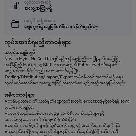
လုပ်သက်အဆင့်
အတွေ့အကြုံမရှိ
အလုပ်အမျိုးအစား
စျေးကွက်ရှာဖွေခြင်း၊ မီဒီယာ၊ ဖန်တီးမှုဆိုင်ရာ
လုပ်ဆောင်ရမည့်တာဝန်များ
အလုပ်အကျဉ်းချုပ်
Nay La Myint Mo Co.,Ltd တွင် ရန်ကုန်၊ ရွှေပြည်သာမြို့နယ်အခြေပြု
အချိန်ပြည့် Marketing Staff ရာထူးအတွက် Entry Level ဝင်ရောက်
လျှောက်ထားနိုင်ပါသည်။ လစာကောင်းမွန်ပြီး
Trading/Distribution/Import/Export လုပ်ငန်းတွင် အရောင်းနှင့် စျေး
ကွက်ဖော်ဆောင်ရေး အတွေ့အကြုံ တိုးတက်စေမည့် အခွင့်အရေးဖြစ်သည်။
အဓိကတာဝန်များ
● ကုန်ပစ္စည်းများကို သတ်မှတ်စျေးကွက်အတွင်း ရောင်းအားမြှင့်တင်ရန် ဆက်
သွယ်ရောင်းချခြင်း
● ဖောက်သည်အသစ်များ ရှာဖွေ၍ လက်ရှိဖောက်သည်များနှင့်
ကောင်းမွန်သော ဆက်ဆံရေးထိန်းသိမ်းခြင်း
● ရောင်းအားပစ်မှတ်များ ပြည့်မီစေရန် အဖွဲ့နှင့် ပူးပေါင်းဆောင်ရွက်ခြင်း
● အရောင်းတင်ပြမှုများ၊ အော်ဒါများနှင့် ဖောက်သည်တုံ့ပြန်ချက်များကို