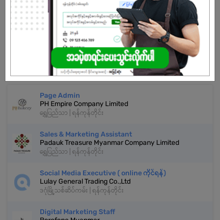
အကောင့်မရှိသေးဘူးလား?
မှတ်ပုံတင်မယ်
နောက်ထပ်အလားတူအလုပ်များ
Page Admin
PH Empire Company Limited
ရွှေပြည်သာ | ရန်ကုန်တိုင်း
Sales & Marketing Assistant
Padauk Treasure Myanmar Company Limited
ရွှေပြည်သာ | ရန်ကုန်တိုင်း
Social Media Executive ( online ကိုင်ရန်)
Lulay General Trading Co.,Ltd
ဒဂုံမြို့သစ်ဆိပ်ကမ်း | ရန်ကုန်တိုင်း
Digital Marketing Staff