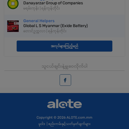
Danayarzar Group of Companies
မရမ်းကုန်း | ရန်ကုန်တိုင်း
General Helpers
Global L S Myanmar (Exide Battery)
တောင်ဥက္ကလာ | ရန်ကုန်တိုင်း
အလုပ်များကြည့်မည်
သူငယ်ချင်းနဲ့မျှဝေလိုက်ပါ
Copyright
© 2026 ALOTE.com.mm
မူဝါဒ
|
စည်းကမ်းနှင့်သတ်မှတ်ချက်များ