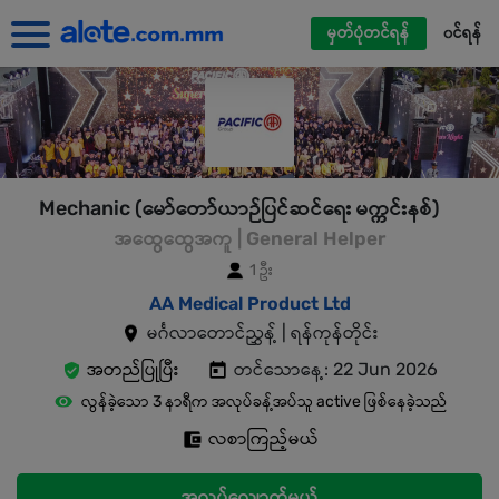
မှတ်ပုံတင်ရန်
၀င်ရန်
Mechanic (မော်တော်ယာဉ်ပြင်ဆင်ရေး မက္ကင်းနစ်)
အထွေထွေအကူ | General Helper
1 ဦး
AA Medical Product Ltd
မင်္ဂလာတောင်ညွှန့် | ရန်ကုန်တိုင်း
အတည်ပြုပြီး
တင်သောနေ့: 22 Jun 2026
လွန်ခဲ့သော 3 နာရီက အလုပ်ခန့်အပ်သူ active ဖြစ်နေခဲ့သည်
လစာကြည့်မယ်
အလုပ်လျှောက်မယ်