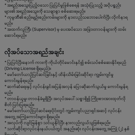
* အရည်အသွေးပြည့်ဝသော ပြုပြင်မှုဖြစ်စေရန် အသုံးပြုသည့် အပိုပစ္စည်း
များ၏ အရည်အသွေးကို သေချာစွာ စစ်ဆေးရမည်။
* ကုမ္ပဏီ၏ စည်းမျဉ်းစည်းကမ်းများကို နားလည်သဘောပေါက်ပြီး လိုက်နာရ
မည်။
* အထက်လူကြီး (Supervisor) မှ ပေးအပ်သော အခြားတာဝန်များကို ထမ်း
ဆောင်ရမည်။
လိုအပ်သောအရည်အချင်း
* ပြုပြင်ပြီးနောက် ကားကို ကိုယ်တိုင်မောင်းနှင်၍ စမ်းသပ်စစ်ဆေးနိုင်ရမည်
(Driving License ရှိရမည်)။
* မော်တော်ယာဉ်ပြင်ဆင်ခြင်းနှင့် ထိန်းသိမ်းခြင်းဆိုင်ရာ ကျွမ်းကျင်မှု
ကောင်းမွန်ရမည်။
* ဆက်ဆံရေးနှင့် လုပ်ငန်းခွင်အပြန်အလှန် ပြောဆိုဆက်သွယ်မှု ကောင်းမွန်ရ
မည်။
* တာဝန်ယူမှု၊ တာဝန်ခံမှုရှိပြီး အလုပ်အပေါ် သစ္စာရှိ၍ ကြိုးစားအားထုတ်လို
စိတ် ပြင်းပြရမည်။
* မော်တော်ယာဉ်ပြင်ဆင်ရေးပိုင်းတွင် ကျွမ်းကျင်ပညာရှင်အဆင့် လုပ်ငန်း
အတွေ့အကြုံကောင်းများ ရှိရမည်။
* အလုပ်ကို လျင်မြန်စွာ သင်ယူနိုင်ပြီး နားလည်လွယ်သူဖြစ်ရမည်။
* သက်ဆိုင်ရာလုပ်ငန်းနယ်ပယ်တွင် အနည်းဆုံး လုပ်ငန်းအတွေ့အကြုံ (၂) နှစ်
ရှိရမည်။