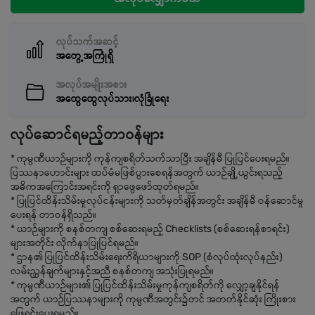
လုပ်သက်အဆင့်
အတွေ့အကြုံရှိ
အလုပ်အမျိုးအစား
အထွေထွေလုပ်သား၊လုံခြုံရေး
လုပ်ဆောင်ရမည့်တာဝန်များ
* ကုမ္ပဏီယာဉ်များကို ကုန်ကျစရိတ်သက်သာပြီး အချိန်မီ ပြုပြင်ပေးရမည်။
ပြဿနာဟောင်းများ ထပ်မံမဖြစ်ပွားစေရန်အတွက် ယာဉ်ချို့ယွင်းရသည့်
အဓိကအကြောင်းအရင်းကို ရှာဖွေဖော်ထုတ်ရမည်။
* ပြုပြင်ထိန်းသိမ်းမှုလုပ်ငန်းများကို သတ်မှတ်ချိန်အတွင်း အချိန်မီ ဝန်ဆောင်မှု
ပေးရန် တာဝန်ရှိသည်။
* ယာဉ်များကို စနစ်တကျ စစ်ဆေးရမည့် Checklists (စစ်ဆေးရန်စာရင်း)
များအတိုင်း လိုက်နာပြုပြင်ရမည်။
* ဌာန၏ ပြုပြင်ထိန်းသိမ်းရေးကိရိယာများကို SOP (စံလုပ်ထုံးလုပ်နည်း)
လမ်းညွှန်ချက်များနှင့်အညီ စနစ်တကျ အသုံးပြုရမည်။
* ကုမ္ပဏီယာဉ်များ၏ ပြုပြင်ထိန်းသိမ်းမှုကုန်ကျစရိတ်ကို လျှော့ချနိုင်ရန်
အတွက် ယာဉ်ပြဿနာများကို ကုမ္ပဏီအတွင်း၌တင် အတတ်နိုင်ဆုံး ကြိုးစား
ဖြေရှင်းပေးရမည်။