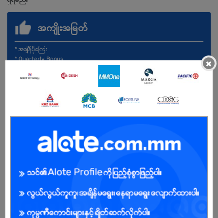
အကျိုးအမြတ်
* အချိန်ပိုကြေး
* Quarterly Bonus
×
* စနေ၊ တနဂ်နွေ နှင့် အစိုးရရုံးပိတ်ရက်များ