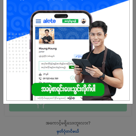
ကျား
အခွင့်အရေးရှိသူ :
အလုပ်လျှောက်ရန် ဒီနေရာကို နှိပ်ပါ
အကောင့်မရှိသေးဘူးလား?
မှတ်ပုံတင်မယ်