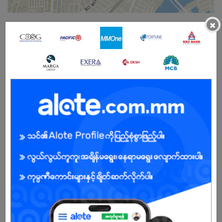
×
ကျား/မ
အခွင့်အရေးရှိသူ :
ကျွန်ုပ်တို့ကုမ္ပဏီအကြောင်း
R.Oasis Limited သည် မြန်မာနိုင်ငံရှိ ဆေးဝါးဈေးကွက်တွင် ယုံကြည်စိတ်ချရ
သော ဆေးဝါးတင်သွင်း၊ ဖြန့်ဖြူးပေးနေသော ကုမ္ပဏီတစ်ခုဖြစ်ပါသည်။
အရည်အသွေးမြင့် ဆေးဝါးများကို အသုံးပြုသူများထံ သင့်တင့်သောဈေးနှုန်းဖြင့်
ပံ့ပိုးပေးနိုင်ရန် အမြဲတမ်း ကြိုးပမ်းလျက်ရှိပါသည်။
ကျွန်ုပ်တို့၏ အတွေ့အကြုံရှိသော Import, Export နှင့် Supply Team များ၏
ပူးပေါင်းဆောင်ရွက်မှုကြောင့် ဆေးဝါးမျိုးစုံကို ယုံကြည်စိတ်ချရသော
ဝန်ဆောင်မှုဖြင့် ဖြန့်ဖြူးပေးလျက်ရှိပြီး လုပ်ငန်းမိတ်ဖက်များနှင့် ဖောက်သည်
များ၏ ယုံကြည်မှုကို ဆက်လက်ရရှိနေပါသည်။
R.Oasis Limited သည် ဝန်ထမ်းများ၏ တိုးတက်မှုကိုလည်း အရေးထားသည့်
ကုမ္ပဏီတစ်ခုဖြစ်ပြီး Professional Working Environment တစ်ခုအတွင်း
အတွေ့အကြုံများရရှိကာ အတူတကွ တိုးတက်နိုင်သော အခွင့်အလမ်းများကို