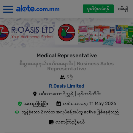
မှတ်ပုံတင်ရန်
၀င်ရန်
Medical Representative
စီးပွားရေးနယ်ပယ်အရောင်း | Business Sales
Representative
3 ဦး
R.Oasis Limited
မင်္ဂလာတောင်ညွှန့် | ရန်ကုန်တိုင်း
အတည်ပြုပြီး
တင်သောနေ့: 11 May 2026
လွန်ခဲ့သော 2 ရက်က အလုပ်ခန့်အပ်သူ active ဖြစ်နေခဲ့သည်
လစာကြည့်မယ်