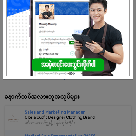
ပေးလျက်ရှိပါသည်။
Registered Office Address –
အမှတ် (1-A)၊ ဂန္ဓမာ (၆) လမ်းနှင့် ပိတောက်လမ်းထောင့်၊
မင်္ဂလာတောင်ညွန့်မြို့နယ်၊ ရန်ကုန်မြို့။
သက်တမ်းကုန်သွားပါပြီ
အကောင့်မရှိသေးဘူးလား?
မှတ်ပုံတင်မယ်
နောက်ထပ်အလားတူအလုပ်များ
Sales and Marketing Manager
Gloria'outfit Designer Clothing Brand
မင်္ဂလာတောင်ညွှန့် | ရန်ကုန်တိုင်း