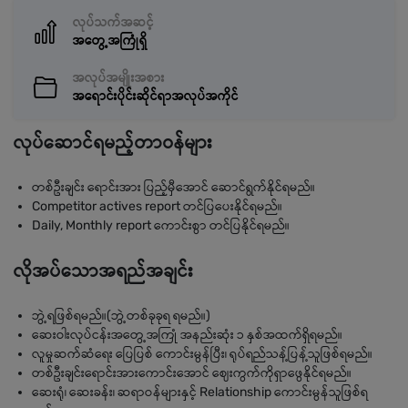
လုပ်သက်အဆင့်
အတွေ့အကြုံရှိ
အလုပ်အမျိုးအစား
အရောင်းပိုင်းဆိုင်ရာအလုပ်အကိုင်
လုပ်ဆောင်ရမည့်တာဝန်များ
တစ်ဦးချင်း ရောင်းအား ပြည့်မှီအောင် ဆောင်ရွက်နိုင်ရမည်။
Competitor actives report တင်ပြပေးနိုင်ရမည်။
Daily, Monthly report ကောင်းစွာ တင်ပြနိုင်ရမည်။
လိုအပ်သောအရည်အချင်း
ဘွဲ့ရဖြစ်ရမည်။(ဘွဲ့တစ်ခုခုရ ရမည်။)
ဆေးဝါးလုပ်ငန်းအတွေ့အကြုံ အနည်းဆုံး ၁ နှစ်အထက်ရှိရမည်။
လူမှုဆက်ဆံရေး ပြေပြစ် ကောင်းမွန်ပြီး၊ ရုပ်ရည်သန့်ပြန့်သူဖြစ်ရမည်။
တစ်ဦးချင်းရောင်းအားကောင်းအောင် ဈေးကွက်ကိုရှာဖွေနိုင်ရမည်။
ဆေးရုံ၊ ဆေးခန်း၊ ဆရာဝန်များနှင့် Relationship ကောင်းမွန်သူဖြစ်ရ