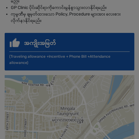
မည်။
GP Clinic ပိုင်းဆိုင်ရာကိုကောင်းမွန်စွာသွားလာနိုင်ရမည်။
ကုမ္ပဏီမှ ချမှတ်ထားသော Policy, Procedure များအား လေးစား
လိုက်နာနိုင်ရမည်။
အကျိုးအမြတ်
(Traveling allowance +Incentive + Phone Bill +Attendance
allowance)