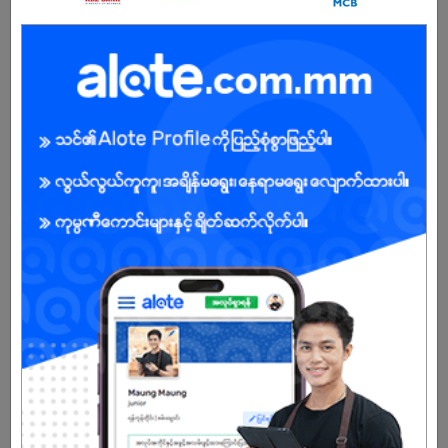
ကျား/မ
အခွင့်အရေးရှိသူ :
သက်တမ်းကုန်သွားပါပြီ
အကောင့်မရှိသေးဘူးလား?
မှတ်ပုံတင်မယ်