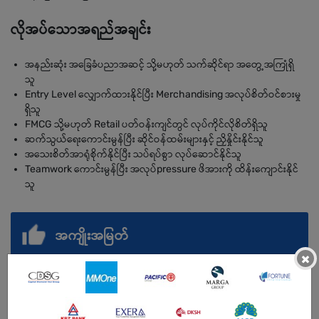
လိုအပ်သောအရည်အချင်း
အနည်းဆုံး အခြေခံပညာအဆင့် သို့မဟုတ် သက်ဆိုင်ရာ အတွေ့အကြုံရှိ
သူ
Entry Level လျှောက်ထားနိုင်ပြီး Merchandising အလုပ်စိတ်ဝင်စားမှု
ရှိသူ
FMCG သို့မဟုတ် Retail ပတ်ဝန်းကျင်တွင် လုပ်ကိုင်လိုစိတ်ရှိသူ
ဆက်သွယ်ရေးကောင်းမွန်ပြီး ဆိုင်ဝန်ထမ်းများနှင့် ညှိနှိုင်းနိုင်သူ
အသေးစိတ်အာရုံစိုက်နိုင်ပြီး သပ်ရပ်စွာ လုပ်ဆောင်နိုင်သူ
Teamwork ကောင်းမွန်ပြီး အလုပ်pressure ဖိအားကို ထိန်းကျောင်းနိုင်
သူ
အကျိုးအမြတ်
×
Monthly Incentive