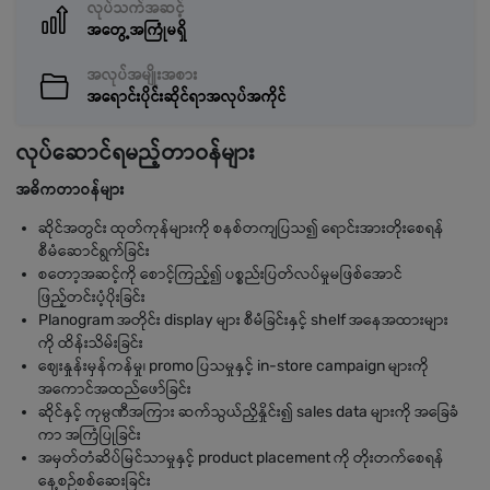
လုပ်သက်အဆင့်
အတွေ့အကြုံမရှိ
အလုပ်အမျိုးအစား
အရောင်းပိုင်းဆိုင်ရာအလုပ်အကိုင်
လုပ်ဆောင်ရမည့်တာဝန်များ
အဓိကတာဝန်များ
ဆိုင်အတွင်း ထုတ်ကုန်များကို စနစ်တကျပြသ၍ ရောင်းအားတိုးစေရန်
စီမံဆောင်ရွက်ခြင်း
စတော့အဆင့်ကို စောင့်ကြည့်၍ ပစ္စည်းပြတ်လပ်မှုမဖြစ်အောင်
ဖြည့်တင်းပံ့ပိုးခြင်း
Planogram အတိုင်း display များ စီမံခြင်းနှင့် shelf အနေအထားများ
ကို ထိန်းသိမ်းခြင်း
ဈေးနှုန်းမှန်ကန်မှု၊ promo ပြသမှုနှင့် in-store campaign များကို
အကောင်အထည်ဖော်ခြင်း
ဆိုင်နှင့် ကုမ္ပဏီအကြား ဆက်သွယ်ညှိနှိုင်း၍ sales data များကို အခြေခံ
ကာ အကြံပြုခြင်း
အမှတ်တံဆိပ်မြင်သာမှုနှင့် product placement ကို တိုးတက်စေရန်
နေ့စဉ်စစ်ဆေးခြင်း