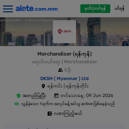
မှတ်ပုံတင်ရန်
၀င်ရန်
Merchandiser (ရန်ကုန်)
ရောင်းဝယ်ရေး | Merchandiser
5 ဦး
DKSH ( Myanmar ) Ltd
ရန်ကင်း | ရန်ကုန်တိုင်း
အတည်ပြုပြီး
တင်သောနေ့: 09 Jun 2026
လွန်ခဲ့သော 1 ရက်က အလုပ်ခန့်အပ်သူ active ဖြစ်နေခဲ့သည်
လစာကြည့်မယ်