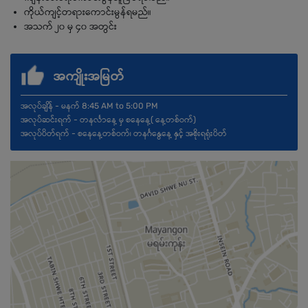
ကိုယ်ကျင့်တရားကောင်းမွန်ရမည်။
အသက် ၂၀ မှ ၄၀ အတွင်း
အကျိုးအမြတ်
အလုပ်ချိန် - မနက် 8:45 AM to 5:00 PM
အလုပ်ဆင်းရက် - တနင်္လာနေ့ မှ စနေနေ့( နေ့တစ်ဝက်)
အလုပ်ပိတ်ရက် - စနေနေ့တစ်ဝက်၊ တနင်္ဂနွေနေ့ နှင့် အစိုးရရုံးပိတ်