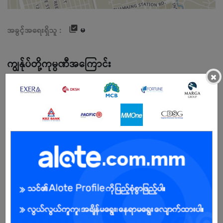
မ
အခွင့်အရေးရှိသူ :
ကျွန်ုပ်တို့ကုမ္ပဏီအကြောင်း
×
- Danayarzar ကို ၂၀၁၁ ခုနှစ်တွင် ဆောက်လုပ်ရေးကုမ္ပဏီအဖြစ် စတင်
တည်ထောင်ခဲ့ပါသည်။
- ကြိုးစားအားထုတ်မှု၊ အပ်နှံမှုနှင့် ထူးခြားသောအခက်အခဲများကို ကျော်လွှား
နိုင်ခဲ့ခြင်းတို့ကြောင့် ကျွန်ုပ်တို့သည် လျှပ်စစ်နှင့် စွမ်းအင်ကဏ္ဍတွင်
အရည်အသွေးမြင့် ဝန်ဆောင်မှုများကို ပေးစွမ်းနိုင်သည့် ကုမ္ပဏီတစ်ခုအဖြစ်
တိုးတက်လာခဲ့ပြီး ယခုအခါ အဆိုပါနယ်ပယ်တွင် အကောင်းဆုံးဝန်ဆောင်မှု
ပေးသည့် ကုမ္ပဏီများထဲမှ တစ်ခုအဖြစ် ရပ်တည်လျက်ရှိပါသည်။
- ကျွန်ုပ်တို့နှင့် လက်တွဲလုပ်ဆောင်ခဲ့သည့် မတူညီသော company များ၏
အမြင်များနှင့် အတွေ့အကြုံများကို ကိုယ်စားပြုနိုင်သော diverse selection
တစ်ခု ဖန်တီးပေးပြီး timeliness (အချိန်မှန်မှု), quality of service
(ဝန်ဆောင်မှုအရည်အသွေး), professionalism နှင့် customer satisfaction
စသော အရေးကြီးသော အားသာချက်များကို ဦးစားပေးဖော်ပြပေးပါရန် တင်ပြ