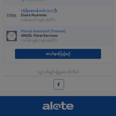
လုံခြုံရေးဝန်ထမ်း (၄၀) ဦး
Exera Myanmar
လမ်းမတော် | ရန်ကုန်တိုင်း
Florist Assistant (Trainee)
ANGEL Floral Services
သင်္ဃန်းကျွန်း | ရန်ကုန်တိုင်း
အလုပ်များကြည့်မည်
သူငယ်ချင်းနဲ့မျှဝေလိုက်ပါ