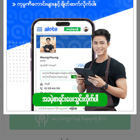
ပါသည်။
Expected Salary?
အလုပ်လျှောက်ရန် ဒီနေရာကို နှိပ်ပါ