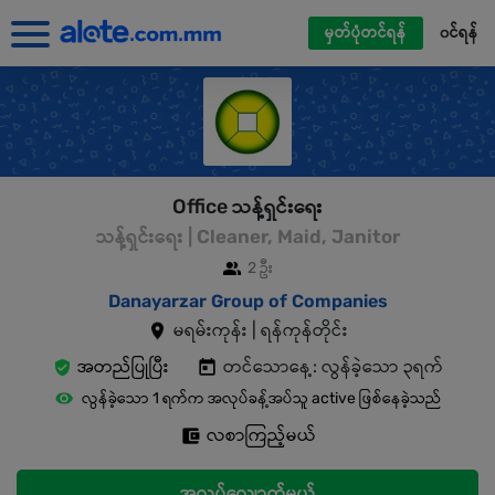
မှတ်ပုံတင်ရန်
၀င်ရန်
Office သန့်ရှင်းရေး
သန့်ရှင်းရေး | Cleaner, Maid, Janitor
2 ဦး
Danayarzar Group of Companies
မရမ်းကုန်း | ရန်ကုန်တိုင်း
အတည်ပြုပြီး
တင်သောနေ့: လွန်ခဲ့သော ၃ရက်
လွန်ခဲ့သော 1 ရက်က အလုပ်ခန့်အပ်သူ active ဖြစ်နေခဲ့သည်
လစာကြည့်မယ်
အလုပ်လျှောက်မယ်