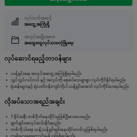
လုပ်သက်အဆင့်
အတွေ့အကြုံရှိ
အလုပ်အမျိုးအစား
အထွေထွေလုပ်သား၊လုံခြုံရေး
လုပ်ဆောင်ရမည့်တာဝန်များ
သန့်ရှင်းရေး အလုပ်အတွေ့အကြုံရှိရပါမည်။
သွပ်သွပ်လပ်လပ် နှင့် အလုပ်ကို စေ့စပ်သေချာစွာ လုပ်ကိုင်နိုင်ရပါမည်။
ရုံးခန်းများနှင့် ရုံးပတ်ဝန်းကျင်ကိုပါ သန့်ရှင်းအောင် လုပ်ကိုင်ပေးရပါမည်။
လိုအပ်သောအရည်အချင်း
7 မိုင်အနီး တစ်ဝိုက်နေထိုင်သူဖြစ်ဦးစားပေးမည်။
ချက်ချင်းအလုပ်ဆင်းနိုင်ရမည်။
တစ်ကိုယ်ရေး သန့်သန့်ရှင်းရှင်းနေထိုင်တက်သူဖြစ်ရပါမည်။
ကျန်းမားရေးကောင်းမွန်သူဖြစ်ရပါမည်။