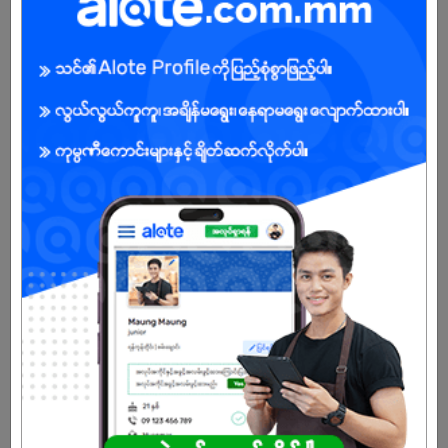
ကျား/မ
အခွင့်အရေးရှိသူ :
သက်တမ်းကုန်သွားပါပြီ
အကောင့်မရှိသေးဘူးလား?
မှတ်ပုံတင်မယ်
နောက်ထပ်အလားတူအလုပ်များ
Office Staff
Thukhamingalar Medical and Diagnostic Center