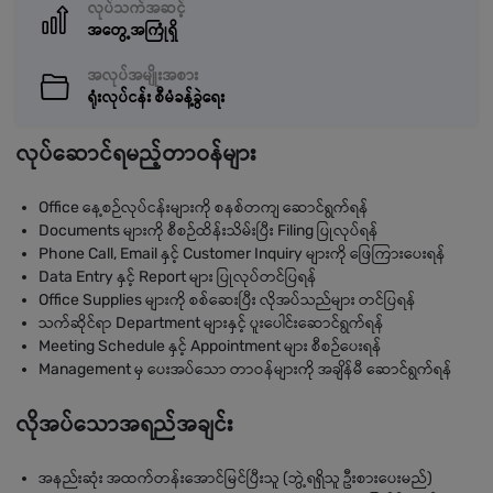
လုပ်သက်အဆင့်
အတွေ့အကြုံရှိ
အလုပ်အမျိုးအစား
ရုံးလုပ်ငန်း စီမံခန့်ခွဲရေး
လုပ်ဆောင်ရမည့်တာဝန်များ
Office နေ့စဉ်လုပ်ငန်းများကို စနစ်တကျ ဆောင်ရွက်ရန်
Documents များကို စီစဉ်ထိန်းသိမ်းပြီး Filing ပြုလုပ်ရန်
Phone Call, Email နှင့် Customer Inquiry များကို ဖြေကြားပေးရန်
Data Entry နှင့် Report များ ပြုလုပ်တင်ပြရန်
Office Supplies များကို စစ်ဆေးပြီး လိုအပ်သည်များ တင်ပြရန်
သက်ဆိုင်ရာ Department များနှင့် ပူးပေါင်းဆောင်ရွက်ရန်
Meeting Schedule နှင့် Appointment များ စီစဉ်ပေးရန်
Management မှ ပေးအပ်သော တာဝန်များကို အချိန်မီ ဆောင်ရွက်ရန်
လိုအပ်သောအရည်အချင်း
အနည်းဆုံး အထက်တန်းအောင်မြင်ပြီးသူ (ဘွဲ့ရရှိသူ ဦးစားပေးမည်)