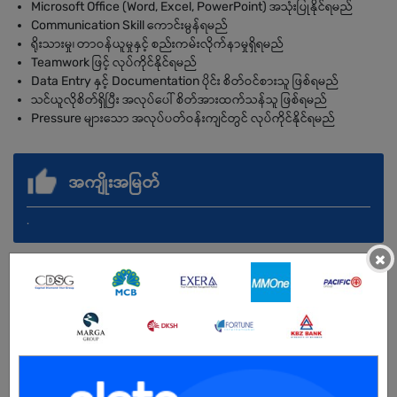
Microsoft Office (Word, Excel, PowerPoint) အသုံးပြုနိုင်ရမည်
Communication Skill ကောင်းမွန်ရမည်
ရိုးသားမှု၊ တာဝန်ယူမှုနှင့် စည်းကမ်းလိုက်နာမှုရှိရမည်
Teamwork ဖြင့် လုပ်ကိုင်နိုင်ရမည်
Data Entry နှင့် Documentation ပိုင်း စိတ်ဝင်စားသူ ဖြစ်ရမည်
သင်ယူလိုစိတ်ရှိပြီး အလုပ်ပေါ် စိတ်အားထက်သန်သူ ဖြစ်ရမည်
Pressure များသော အလုပ်ပတ်ဝန်းကျင်တွင် လုပ်ကိုင်နိုင်ရမည်
အကျိုးအမြတ်
.
×