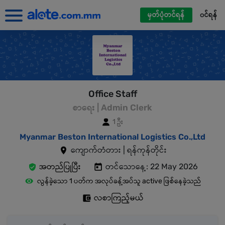
မှတ်ပုံတင်ရန်
၀င်ရန်
Office Staff
စာရေး | Admin Clerk
1 ဦး
Myanmar Beston International Logistics Co.,Ltd
ကျောက်တံတား | ရန်ကုန်တိုင်း
အတည်ပြုပြီး
တင်သောနေ့: 22 May 2026
လွန်ခဲ့သော 1 ပတ်က အလုပ်ခန့်အပ်သူ active ဖြစ်နေခဲ့သည်
လစာကြည့်မယ်