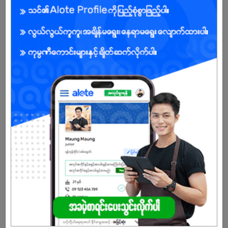
ကျား/မ
အခွင့်အရေးရှိသူ :
သက်တမ်းကုန်သွားပါပြီ
အကောင့်မရှိသေးဘူးလား?
မှတ်ပုံတင်မယ်
နောက်ထပ်အလားတူအလုပ်များ
Office Staff
MACRO DRAGON INTERNATIONAL COMPANY LIMITED
ဗိုလ်တထောင် | ရန်ကုန်တိုင်း