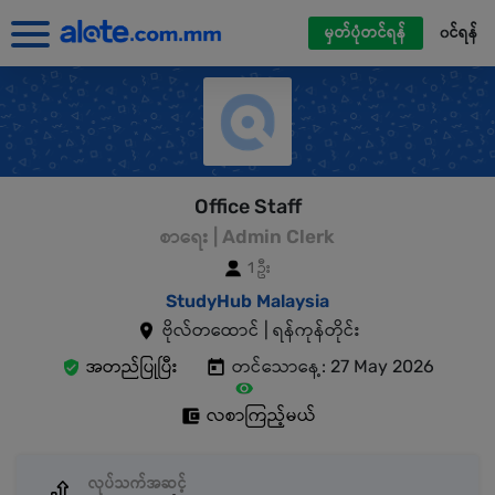
မှတ်ပုံတင်ရန်
၀င်ရန်
Office Staff
စာရေး | Admin Clerk
1 ဦး
StudyHub Malaysia
ဗိုလ်တထောင် | ရန်ကုန်တိုင်း
အတည်ပြုပြီး
တင်သောနေ့: 27 May 2026
လစာကြည့်မယ်
လုပ်သက်အဆင့်