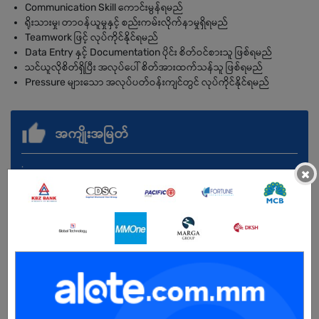
Communication Skill ကောင်းမွန်ရမည်
ရိုးသားမှု၊ တာဝန်ယူမှုနှင့် စည်းကမ်းလိုက်နာမှုရှိရမည်
Teamwork ဖြင့် လုပ်ကိုင်နိုင်ရမည်
Data Entry နှင့် Documentation ပိုင်း စိတ်ဝင်စားသူ ဖြစ်ရမည်
သင်ယူလိုစိတ်ရှိပြီး အလုပ်ပေါ် စိတ်အားထက်သန်သူ ဖြစ်ရမည်
Pressure များသော အလုပ်ပတ်ဝန်းကျင်တွင် လုပ်ကိုင်နိုင်ရမည်
အကျိုးအမြတ်
.
×