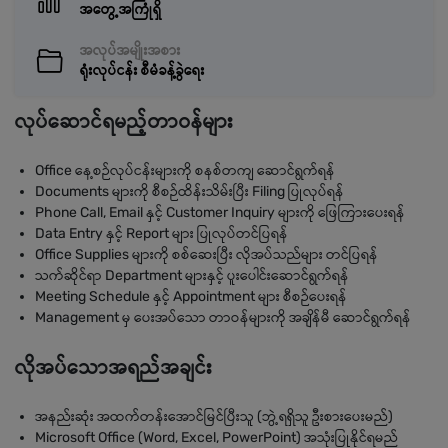
အတွေ့အကြုံရှိ
အလုပ်အမျိုးအစား
ရုံးလုပ်ငန်း စီမံခန့်ခွဲရေး
လုပ်ဆောင်ရမည့်တာဝန်များ
Office နေ့စဉ်လုပ်ငန်းများကို စနစ်တကျ ဆောင်ရွက်ရန်
Documents များကို စီစဉ်ထိန်းသိမ်းပြီး Filing ပြုလုပ်ရန်
Phone Call, Email နှင့် Customer Inquiry များကို ဖြေကြားပေးရန်
Data Entry နှင့် Report များ ပြုလုပ်တင်ပြရန်
Office Supplies များကို စစ်ဆေးပြီး လိုအပ်သည်များ တင်ပြရန်
သက်ဆိုင်ရာ Department များနှင့် ပူးပေါင်းဆောင်ရွက်ရန်
Meeting Schedule နှင့် Appointment များ စီစဉ်ပေးရန်
Management မှ ပေးအပ်သော တာဝန်များကို အချိန်မီ ဆောင်ရွက်ရန်
လိုအပ်သောအရည်အချင်း
အနည်းဆုံး အထက်တန်းအောင်မြင်ပြီးသူ (ဘွဲ့ရရှိသူ ဦးစားပေးမည်)
Microsoft Office (Word, Excel, PowerPoint) အသုံးပြုနိုင်ရမည်