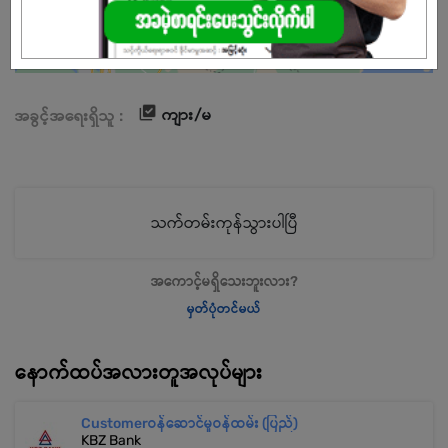
ကျား/မ
အခွင့်အရေးရှိသူ :
သက်တမ်းကုန်သွားပါပြီ
အကောင့်မရှိသေးဘူးလား?
မှတ်ပုံတင်မယ်
နောက်ထပ်အလားတူအလုပ်များ
Customerဝန်ဆောင်မှုဝန်ထမ်း (ပြည်)
KBZ Bank