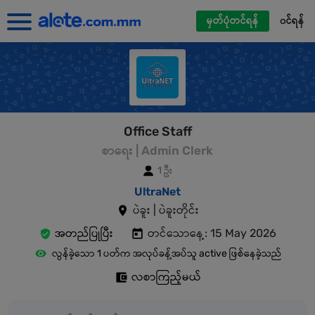
မှတ်ပုံတင်ရန်
၀င်ရန်
Office Staff
စာရေး | Admin Clerk
1 ဦး
UltraNet
ပဲခူး | ပဲခူးတိုင်း
အတည်ပြုပြီး
တင်သောနေ့: 15 May 2026
လွန်ခဲ့သော 1 ပတ်က အလုပ်ခန့်အပ်သူ active ဖြစ်နေခဲ့သည်
လစာကြည့်မယ်