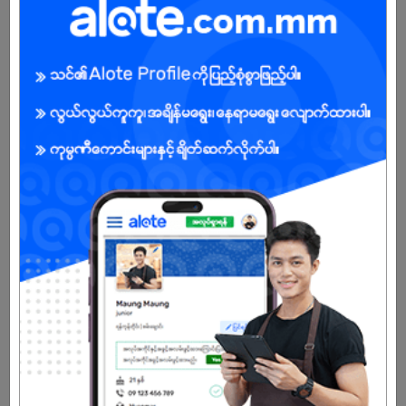
Microsoft Office (Word, Excel, PowerPoint) အသုံးပြုနိုင်ရမည်
Communication Skill ကောင်းမွန်ရမည်
ရိုးသားမှု၊ တာဝန်ယူမှုနှင့် စည်းကမ်းလိုက်နာမှုရှိရမည်
Teamwork ဖြင့် လုပ်ကိုင်နိုင်ရမည်
Data Entry နှင့် Documentation ပိုင်း စိတ်ဝင်စားသူ ဖြစ်ရမည်
သင်ယူလိုစိတ်ရှိပြီး အလုပ်ပေါ် စိတ်အားထက်သန်သူ ဖြစ်ရမည်
Pressure များသော အလုပ်ပတ်ဝန်းကျင်တွင် လုပ်ကိုင်နိုင်ရမည်
အကျိုးအမြတ်
.