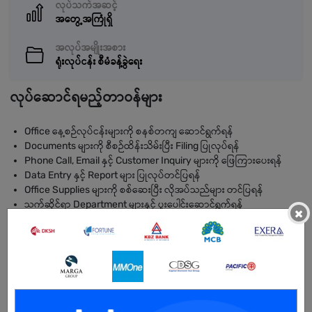
လုပ်သက်အဆင့်
အတွေ့အကြုံရှိ
အလုပ်အမျိုးအစား
ရုံးလုပ်ငန်း စီမံခန့်ခွဲရေး
လုပ်ဆောင်ရမည့်တာဝန်များ
Office နေ့စဉ်လုပ်ငန်းများကို စနစ်တကျ ဆောင်ရွက်ရန်
Documents များကို စီစဉ်ထိန်းသိမ်းပြီး Filing ပြုလုပ်ရန်
Phone Call, Email နှင့် Customer Inquiry များကို ဖြေကြားပေးရန်
Data Entry နှင့် Report များ ပြုလုပ်တင်ပြရန်
Office Supplies များကို စစ်ဆေးပြီး လိုအပ်သည်များ တင်ပြရန်
သက်ဆိုင်ရာ Department များနှင့် ပူးပေါင်းဆောင်ရွက်ရန်
×
Meeting Schedule နှင့် Appointment များ စီစဉ်ပေးရန်
Management မှ ပေးအပ်သော တာဝန်များကို အချိန်မီ ဆောင်ရွက်ရန်
လိုအပ်သောအရည်အချင်း
အနည်းဆုံး အထက်တန်းအောင်မြင်ပြီးသူ (ဘွဲ့ရရှိသူ ဦးစားပေးမည်)