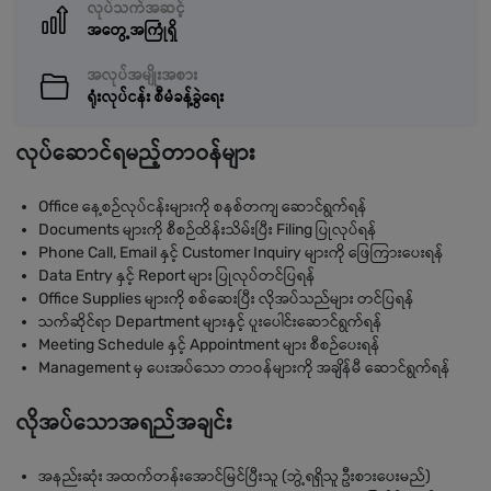
လုပ်သက်အဆင့်
အတွေ့အကြုံရှိ
အလုပ်အမျိုးအစား
ရုံးလုပ်ငန်း စီမံခန့်ခွဲရေး
လုပ်ဆောင်ရမည့်တာဝန်များ
Office နေ့စဉ်လုပ်ငန်းများကို စနစ်တကျ ဆောင်ရွက်ရန်
Documents များကို စီစဉ်ထိန်းသိမ်းပြီး Filing ပြုလုပ်ရန်
Phone Call, Email နှင့် Customer Inquiry များကို ဖြေကြားပေးရန်
Data Entry နှင့် Report များ ပြုလုပ်တင်ပြရန်
Office Supplies များကို စစ်ဆေးပြီး လိုအပ်သည်များ တင်ပြရန်
သက်ဆိုင်ရာ Department များနှင့် ပူးပေါင်းဆောင်ရွက်ရန်
Meeting Schedule နှင့် Appointment များ စီစဉ်ပေးရန်
Management မှ ပေးအပ်သော တာဝန်များကို အချိန်မီ ဆောင်ရွက်ရန်
လိုအပ်သောအရည်အချင်း
အနည်းဆုံး အထက်တန်းအောင်မြင်ပြီးသူ (ဘွဲ့ရရှိသူ ဦးစားပေးမည်)