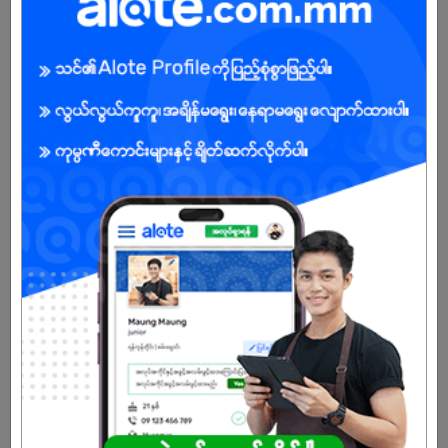
ကျား/မ
အခွင့်အရေးရှိသူ :
သက်တမ်းကုန်သွားပါပြီ
အကောင့်မရှိသေးဘူးလား?
မှတ်ပုံတင်မယ်
နောက်ထပ်အလားတူအလုပ်များ
Admin Clerk
UC Star Company Limited