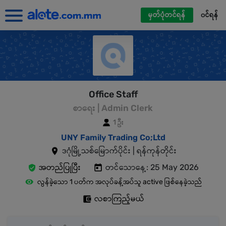
မှတ်ပုံတင်ရန်
၀င်ရန်
Office Staff
စာရေး | Admin Clerk
1 ဦး
UNY Family Trading Co;Ltd
ဒဂုံမြို့သစ်မြောက်ပိုင်း | ရန်ကုန်တိုင်း
အတည်ပြုပြီး
တင်သောနေ့: 25 May 2026
လွန်ခဲ့သော 1 ပတ်က အလုပ်ခန့်အပ်သူ active ဖြစ်နေခဲ့သည်
လစာကြည့်မယ်