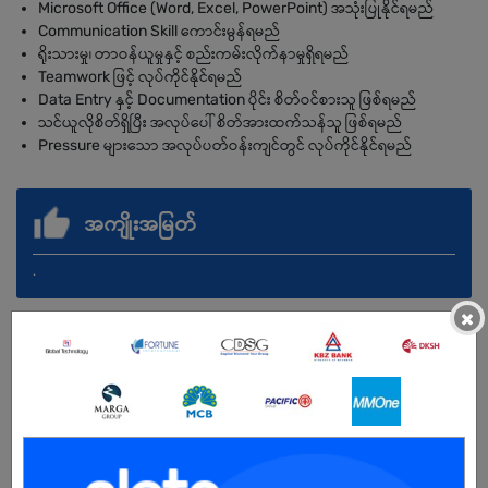
Microsoft Office (Word, Excel, PowerPoint) အသုံးပြုနိုင်ရမည်
Communication Skill ကောင်းမွန်ရမည်
ရိုးသားမှု၊ တာဝန်ယူမှုနှင့် စည်းကမ်းလိုက်နာမှုရှိရမည်
Teamwork ဖြင့် လုပ်ကိုင်နိုင်ရမည်
Data Entry နှင့် Documentation ပိုင်း စိတ်ဝင်စားသူ ဖြစ်ရမည်
သင်ယူလိုစိတ်ရှိပြီး အလုပ်ပေါ် စိတ်အားထက်သန်သူ ဖြစ်ရမည်
Pressure များသော အလုပ်ပတ်ဝန်းကျင်တွင် လုပ်ကိုင်နိုင်ရမည်
အကျိုးအမြတ်
.
×