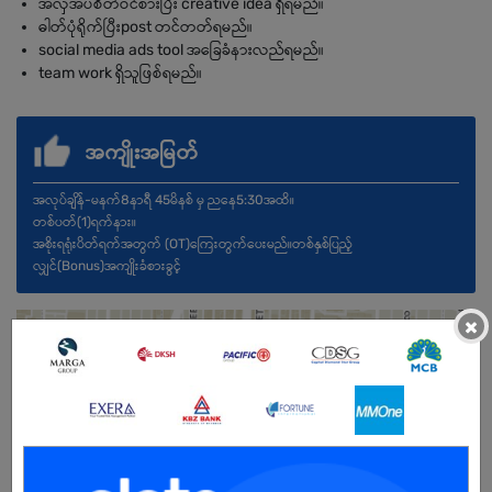
အလှအပစိတ်ဝင်စားပြီး creative idea ရှိရမည်။
ဓါတ်ပုံရိုက်ပြီးpost တင်တတ်ရမည်။
social media ads tool အခြေခံနားလည်ရမည်။
team work ရှိသူဖြစ်ရမည်။
အကျိုးအမြတ်
အလုပ်ချိန်-မနက်8နာရီ 45မိနစ် မှ ညနေ5:30အထိ။
တစ်ပတ်(1)ရက်နား။
အစိုးရရုံးပိတ်ရက်အတွက် (OT)ကြေးတွက်ပေးမည်။တစ်နှစ်ပြည့်
လျှင်(Bonus)အကျိုးခံစားခွင့်
×