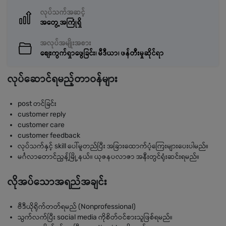
လုပ်သက်အဆင့်
အတွေ့အကြုံရှိ
အလုပ်အမျိုးအစား
စျေးကွက်ရှာဖွေခြင်း၊ မီဒီယာ၊ ဖန်တီးမှုဆိုင်ရာ
လုပ်ဆောင်ရမည့်တာဝန်များ
post တင်ခြင်း
customer reply
customer care
customer feedback
လုပ်သက်နှင့် skill ပေါ်မူတည်ပြီး အခြားထောက်ပံ့ကြေးများပေးပါမည်။
မင်္ဂလာတောင်ညွန့်မြို့နယ်။ ယုဇနပလာဇာ အနီးတွင်ရုံးဆင်းရမည်။
လိုအပ်သောအရည်အချင်း
ဗီဒီယိုရိုက်တတ်ရမည် (Nonprofessional)
သွက်လက်ပြီး social media ကိုစိတ်ဝင်စားသူဖြစ်ရမည်။