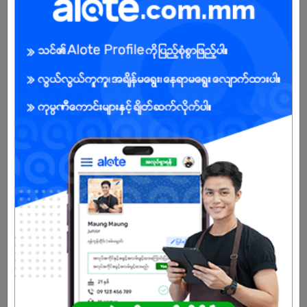
ကျား/မ
အခွင့်အရေးရှိသူ :
သက်တမ်းကုန်သွားပါပြီ
အကောင့်မရှိသေးဘူးလား?
မှတ်ပုံတင်မယ်
နောက်ထပ်အလားတူအလုပ်များ
Page Admin Staff
Thurawinzaw Co.,Ltd