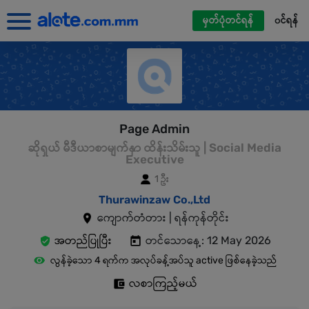
မှတ်ပုံတင်ရန်
၀င်ရန်
Page Admin
ဆိုရှယ် မီဒီယာစာမျက်နှာ ထိန်းသိမ်းသူ | Social Media
Executive
1 ဦး
Thurawinzaw Co.,Ltd
ကျောက်တံတား | ရန်ကုန်တိုင်း
အတည်ပြုပြီး
တင်သောနေ့: 12 May 2026
လွန်ခဲ့သော 4 ရက်က အလုပ်ခန့်အပ်သူ active ဖြစ်နေခဲ့သည်
လစာကြည့်မယ်