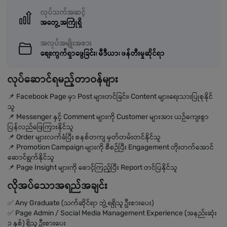
လုပ်သက်အဆင့်
အတွေ့အကြုံရှိ
အလုပ်အမျိုးအစား
စျေးကွက်ရှာဖွေခြင်း၊ မီဒီယာ၊ ဖန်တီးမှုဆိုင်ရာ
လုပ်ဆောင်ရမည့်တာဝန်များ
📌 Facebook Page မှာ Post များတင်ခြင်း၊ Content များရေးသားပြုစုနိုင်
သူ
📌 Messenger နှင့် Comment များကို Customer များအား ယဉ်ကျေးစွာ
ပြန်လည်ဖြေကြားနိုင်သူ
📌 Order များလက်ခံပြီး စနစ်တကျ မှတ်တမ်းတင်နိုင်သူ
📌 Promotion Campaign များကို စီစဉ်ပြီး Engagement တိုးတက်အောင်
ဆောင်ရွက်နိုင်သူ
📌 Page Insight များကို စောင့်ကြည့်ပြီး Report တင်ပြနိုင်သူ
လိုအပ်သောအရည်အချင်း
✅ Any Graduate (သက်ဆိုင်ရာ ဘွဲ့ရရှိသူ ဦးစားပေး)
✅ Page Admin / Social Media Management Experience (အနည်းဆုံး
၁ နှစ်) ရှိသူ ဦးစားပေး