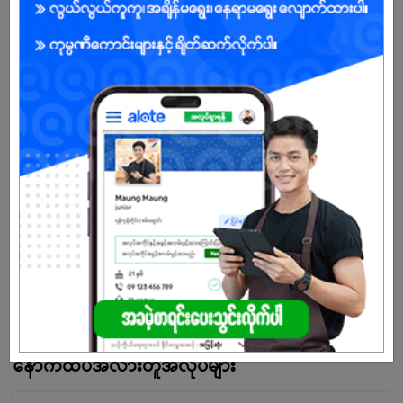
ကျား/မ
အခွင့်အရေးရှိသူ :
ကျွန်ုပ်တို့ကုမ္ပဏီအကြောင်း
os သီးသန့် အထည်ဆိုင်ဖြစ်ပါတယ်. online စာဖြေ, ပစ္စည်းထုပ် အတွက် ခေါ်
ခြင်းဖြစ်ပါတယ်
သက်တမ်းကုန်သွားပါပြီ
အကောင့်မရှိသေးဘူးလား?
မှတ်ပုံတင်မယ်
နောက်ထပ်အလားတူအလုပ်များ