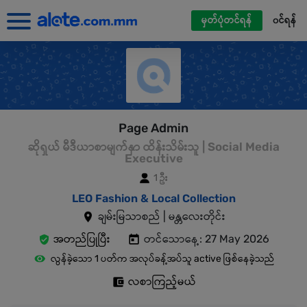
မှတ်ပုံတင်ရန်
၀င်ရန်
Page Admin
ဆိုရှယ် မီဒီယာစာမျက်နှာ ထိန်းသိမ်းသူ | Social Media
Executive
1 ဦး
LEO Fashion & Local Collection
ချမ်းမြသာစည် | မန္တလေးတိုင်း
အတည်ပြုပြီး
တင်သောနေ့: 27 May 2026
လွန်ခဲ့သော 1 ပတ်က အလုပ်ခန့်အပ်သူ active ဖြစ်နေခဲ့သည်
လစာကြည့်မယ်