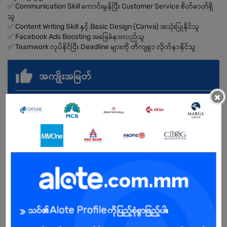
✅ Communication Skill ကောင်းမွန်ပြီး Customer Service စိတ်ဓာတ်ရှိ
သူ
✅ Content Writing Skill နှင့် Basic Design (Canva) အသုံးပြုနိုင်သူ
✅ Facebook Ads Boosting အခြေခံနားလည်သူ
✅ Teamwork လုပ်နိုင်ပြီး Deadline များကို တိကျစွာ လိုက်နာနိုင်သူ
အကျိုးအမြတ်
×
.