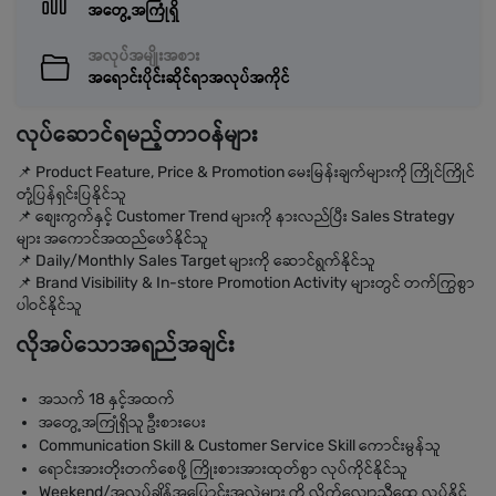
အတွေ့အကြုံရှိ
အလုပ်အမျိုးအစား
အရောင်းပိုင်းဆိုင်ရာအလုပ်အကိုင်
လုပ်ဆောင်ရမည့်တာဝန်များ
📌 Product Feature, Price & Promotion မေးမြန်းချက်များကို ကြိုင်ကြိုင်
တုံ့ပြန်ရှင်းပြနိုင်သူ
📌 စျေးကွက်နှင့် Customer Trend များကို နားလည်ပြီး Sales Strategy
များ အကောင်အထည်ဖော်နိုင်သူ
📌 Daily/Monthly Sales Target များကို ဆောင်ရွက်နိုင်သူ
📌 Brand Visibility & In-store Promotion Activity များတွင် တက်ကြွစွာ
ပါဝင်နိုင်သူ
လိုအပ်သောအရည်အချင်း
အသက် 18 နှင့်အထက်
အတွေ့အကြုံရှိသူ ဦးစားပေး
Communication Skill & Customer Service Skill ကောင်းမွန်သူ
ရောင်းအားတိုးတက်စေဖို့ ကြိုးစားအားထုတ်စွာ လုပ်ကိုင်နိုင်သူ
Weekend/အလုပ်ချိန်အပြောင်းအလဲများ ကို လိုက်လျောညီထွေ လုပ်နိုင်