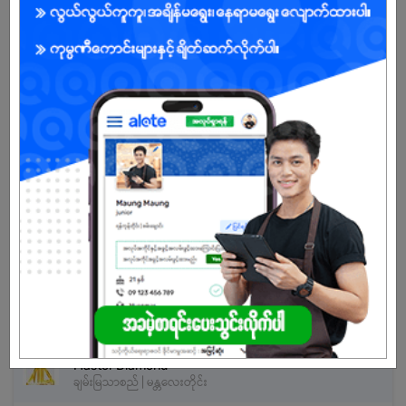
သက်တမ်းကုန်သွားပါပြီ
အကောင့်မရှိသေးဘူးလား?
မှတ်ပုံတင်မယ်
နောက်ထပ်အလားတူအလုပ်များ
Sales Representative
Domingo Trading & Distribution Co.,Ltd
ချမ်းမြသာစည် | မန္တလေးတိုင်း
Sale Supervisor
Master Diamond
ချမ်းမြသာစည် | မန္တလေးတိုင်း