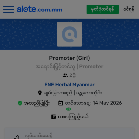
မှတ်ပုံတင်ရန်
၀င်ရန်
Promoter (Girl)
အရောင်းမြှင့်တင်သူ | Promoter
2 ဦး
ENE Herbal Myanmar
ချမ်းမြသာစည် | မန္တလေးတိုင်း
အတည်ပြုပြီး
တင်သောနေ့: 14 May 2026
လစာကြည့်မယ်
လုပ်သက်အဆင့်