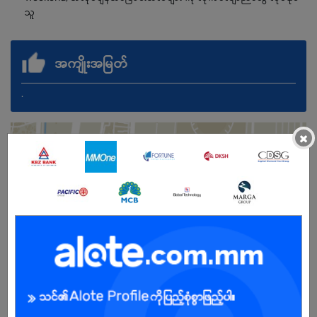
သူ
အကျိုးအမြတ်
.
×
မ
အခွင့်အရေးရှိသူ :