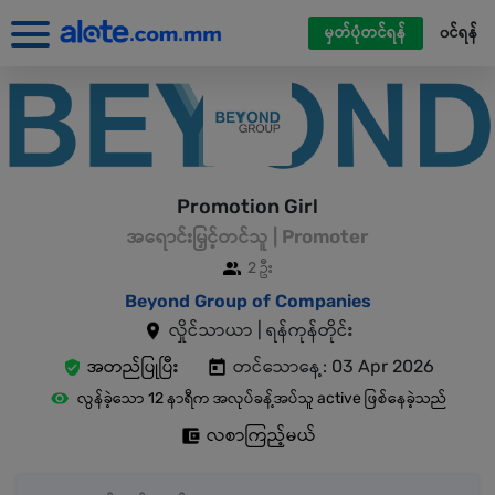
မှတ်ပုံတင်ရန်
၀င်ရန်
Promotion Girl
အရောင်းမြှင့်တင်သူ | Promoter
2 ဦး
Beyond Group of Companies
လှိုင်သာယာ | ရန်ကုန်တိုင်း
အတည်ပြုပြီး
တင်သောနေ့: 03 Apr 2026
လွန်ခဲ့သော 12 နာရီက အလုပ်ခန့်အပ်သူ active ဖြစ်နေခဲ့သည်
လစာကြည့်မယ်