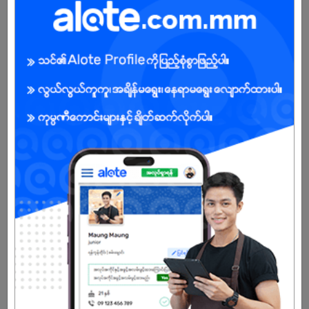
ကျား/မ
အခွင့်အရေးရှိသူ :
သက်တမ်းကုန်သွားပါပြီ
အကောင့်မရှိသေးဘူးလား?
မှတ်ပုံတင်မယ်
နောက်ထပ်အလားတူအလုပ်များ