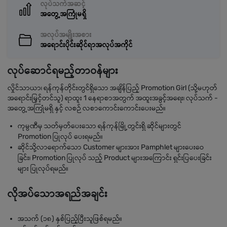
လုပ်သက်အဆင့်
အတွေ့အကြုံမရှိ
အလုပ်အမျိုးအစား
အရောင်းပိုင်းဆိုင်ရာအလုပ်အကိုင်
လုပ်ဆောင်ရမည့်တာဝန်များ
လှိုင်သာယာ၊ ရန်ကုန်တိုင်းတွင်ရှိသော အချိန်ပြည့် Promotion Girl (သို့မဟုတ်
အရောင်းမြှင့်တင်သူ) ရာထူး 1 နေရာစာအတွက် အထူးအခွင့်အရေး၊ လုပ်သက် -
အတွေ့အကြုံမရှိ နှင့် လစဉ် လစာကောင်းကောင်းပေးမည်။
ကုမ္ပဏီမှ သတ်မှတ်ပေးသော ရန်ကုန်မြို့တွင်းရှိ ဆိုင်များတွင်
Promotion ပြုလုပ် ပေးရမည်။
ဆိုင်သို့လာရောက်သော Customer များအား Pamphlet များပေးဝေ
ခြင်း၊ Promotion ပြုလုပ် သည့် Product များအကြောင်း ရှင်းပြပေးခြင်း
များ ပြုလုပ်ရမည်။
လိုအပ်သောအရည်အချင်း
အသက် (၁၈) နှစ်ပြည့်ပြီးသူဖြစ်ရမည်။