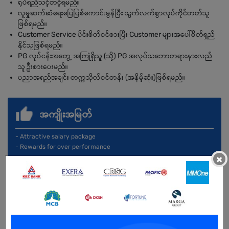
ရုပ်ရည်သင့်တင့်ရမည်။
လူမှုဆက်ဆံရေးပြေပြစ်ကောင်းမွန်ပြီး သွက်လက်စွာလုပ်ကိုင်တတ်သူ
ဖြစ်ရမည်။
Customer Service ပိုင်းစိတ်ဝင်စားပြီး Customer များအပေါ်စိတ်ရှည်
နိုင်သူဖြစ်ရမည်။
PG လုပ်ငန်းအတွေ့ အကြုံရှိသူ (သို့) PG အလုပ်သဘောတရားနားလည်
သူ ဦးစားပေးမည်။
ပညာအရည်အချင်း တက္ကသိုလ်ဝင်တန်း (အနိမ့်ဆုံး)ဖြစ်ရမည်။
အကျိုးအမြတ်
- Attractive salary package
- Rewards for over performance
×