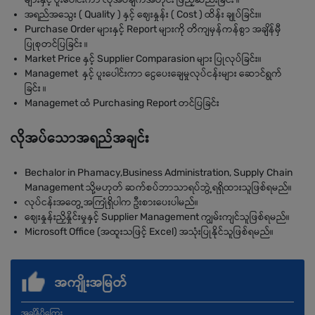
အရည်အသွေး ( Quality ) နှင့် ဈေးနှုန်း ( Cost ) ထိန်း ချုပ်ခြင်း။
Purchase Order များနှင့် Report များကို တိကျမှန်ကန်စွာ အချိန်မှီ
ပြုစုတင်ပြခြင်း ။
Market Price နှင့် Supplier Comparasion များ ပြုလုပ်ခြင်း။
Managemet နှင့် ပူးပေါင်းကာ ငွေပေးချေမှုလုပ်ငန်းများ ဆောင်ရွက်
ခြင်း ။
Managemet ထံ Purchasing Report တင်ပြခြင်း
လိုအပ်သောအရည်အချင်း
Bechalor in Phamacy,Business Administration, Supply Chain
Management သို့မဟုတ် ဆက်စပ်ဘာသာရပ်ဘွဲ့ရရှိထားသူဖြစ်ရမည်။
လုပ်ငန်းအတွေ့အကြုံရှိပါက ဦးစားပေးပါမည်။
ဈေးနှုန်းညှိနှိုင်းမှုနှင့် Supplier Management ကျွမ်းကျင်သူဖြစ်ရမည်။
Microsoft Office (အထူးသဖြင့် Excel) အသုံးပြုနိုင်သူဖြစ်ရမည်။
အကျိုးအမြတ်
အချိန်ပိုကြေး