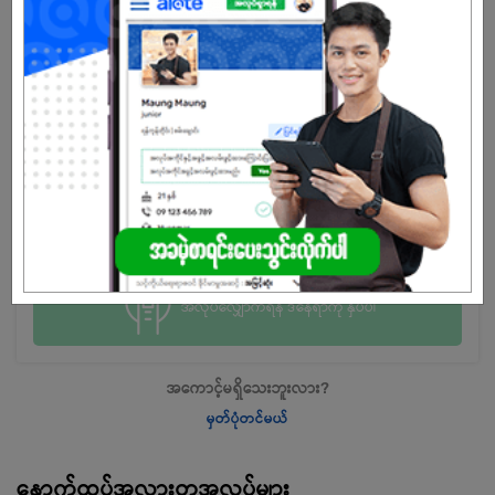
Purchasing အတွေ့အကြုံရှိပါသလား?
အလုပ်လျှောက်ရန် ဒီနေရာကို နှိပ်ပါ
အကောင့်မရှိသေးဘူးလား?
မှတ်ပုံတင်မယ်
နောက်ထပ်အလားတူအလုပ်များ