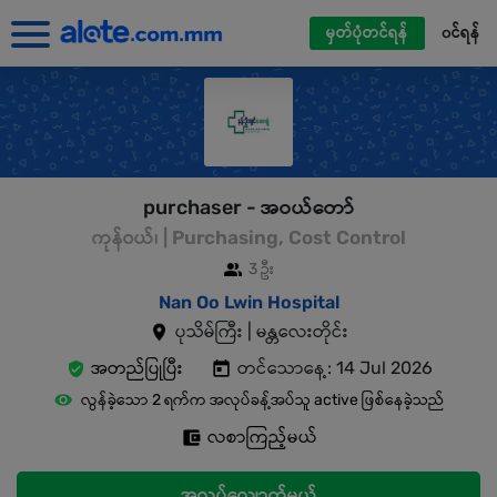
မှတ်ပုံတင်ရန်
၀င်ရန်
purchaser - အဝယ်တော်
ကုန်ဝယ်၊ | Purchasing, Cost Control
3 ဦး
Nan Oo Lwin Hospital
ပုသိမ်ကြီး | မန္တလေးတိုင်း
အတည်ပြုပြီး
တင်သောနေ့: 14 Jul 2026
လွန်ခဲ့သော 2 ရက်က အလုပ်ခန့်အပ်သူ active ဖြစ်နေခဲ့သည်
လစာကြည့်မယ်
အလုပ်လျှောက်မယ်