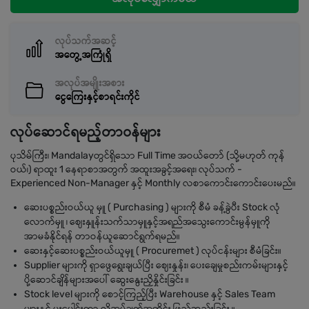
လုပ်သက်အဆင့်
အတွေ့အကြုံရှိ
အလုပ်အမျိုးအစား
ငွေကြေးနှင့်စာရင်းကိုင်
လုပ်ဆောင်ရမည့်တာဝန်များ
ပုသိမ်ကြီး၊ Mandalayတွင်ရှိသော Full Time အဝယ်တော် (သို့မဟုတ် ကုန်
ဝယ်၊) ရာထူး 1 နေရာစာအတွက် အထူးအခွင့်အရေး၊ လုပ်သက် -
Experienced Non-Manager နှင့် Monthly လစာကောင်းကောင်းပေးမည်။
ဆေးပစ္စည်းဝယ်ယူ မှူ ( Purchasing ) များကို စီမံ ခန့်ခွဲပီး Stock လုံ
လောက်မှူ ၊ ဈေးနှူန်းသက်သာမှူနှင့်အရည်အသွေးကောင်းမွန်မှူကို
အာမခံနိုင်ရန် တာဝန်ယူဆောင်ရွက်ရမည်။
ဆေးနှင့်ဆေးပစ္စည်းဝယ်ယူမှူ ( Procuremet ) လုပ်ငန်းများ စီမံခြင်း။
Supplier များကို ရှာဖွေရွေးချယ်ပြီး ဈေးနှုန်း၊ ပေးချေမှုစည်းကမ်းများနှင့်
ပို့ဆောင်ချိန်များအပေါ် ဆွေးနွေးညှိနှိုင်းခြင်း ။
Stock level များကို စောင့်ကြည့်ပြီး Warehouse နှင့် Sales Team
များနှင့် ပူးပေါင်းကာ လိုအပ်ချက်အတိုင်း ဖြည့်ဆည်းခြင်း ။