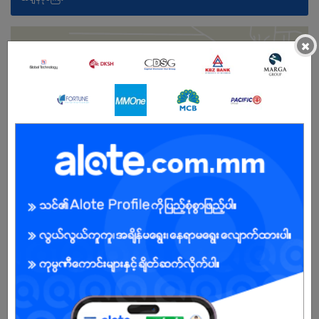
×
မ
အခွင့်အရေးရှိသူ :