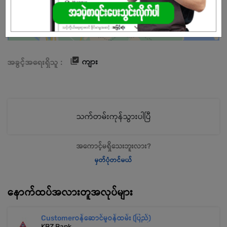
ကျား
အခွင့်အရေးရှိသူ :
သက်တမ်းကုန်သွားပါပြီ
အကောင့်မရှိသေးဘူးလား?
မှတ်ပုံတင်မယ်
နောက်ထပ်အလားတူအလုပ်များ
Customerဝန်ဆောင်မှုဝန်ထမ်း (ပြည်)
KBZ Bank