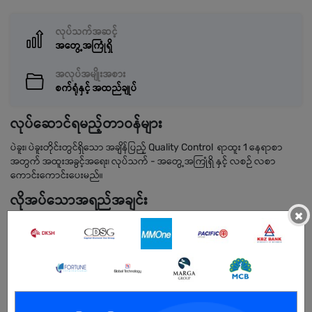
လုပ်သက်အဆင့်
အတွေ့အကြုံရှိ
အလုပ်အမျိုးအစား
စက်ရုံနှင့် အထည်ချုပ်
လုပ်ဆောင်ရမည့်တာဝန်များ
ပဲခူး၊ ပဲခူးတိုင်းတွင်ရှိသော အချိန်ပြည့် Quality Control ရာထူး 1 နေရာစာ
အတွက် အထူးအခွင့်အရေး၊ လုပ်သက် - အတွေ့အကြုံရှိ နှင့် လစဉ် လစာ
ကောင်းကောင်းပေးမည်။
လိုအပ်သောအရည်အချင်း
×
QC နှင့် Store (Stock Management) ပိုင်းတွင် လုပ်ငန်းအတွေ့အကြုံ
ရှိသူ ဖြစ်ရမည်။
Store ပိုင်းဆိုင်ရာ ပစ္စည်းစာရင်းများကို ကျွမ်းကျင်စွာ စီမံခန့်ခွဲနိုင်သူ ဖြစ်
ရမည်။
စာရင်းဇယားများတွင် တိကျသေချာပြီး အဖွဲ့အစည်းနှင့် ပူးပေါင်း
ဆောင်ရွက်နိုင်သူ၊ ဆက်ဆံရေး ကောင်းမွန်သူ ဖြစ်ရမည်။