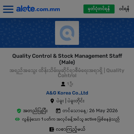
မှတ်ပုံတင်ရန်
၀င်ရန်
Quality Control & Stock Management Staff
(Male)
အရည်အသွေး ထိန်းသိမ်းမှုဆိုင်ရာစီမံရေးအရာရှိ | Quality
Control
1 ဦး
A&G Korea Co.,Ltd
ပဲခူး | ပဲခူးတိုင်း
အတည်ပြုပြီး
တင်သောနေ့: 26 May 2026
လွန်ခဲ့သော 1 ပတ်က အလုပ်ခန့်အပ်သူ active ဖြစ်နေခဲ့သည်
လစာကြည့်မယ်