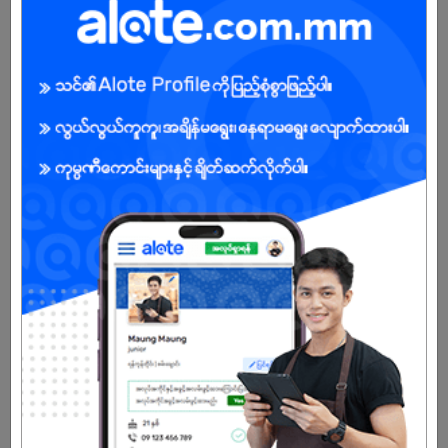
လုပ်ငန်းလိုအပ်ချက်များအရ သတ်မှတ်ထားသောအချိန်အတွင်း လုပ်ငန်း
များကိုပြီးမြောက်အောင် ဆောင်ရွက်နိုင်ရပါမည်။
ကွန်ပျူတာ (excel) အခြေခံ ကောင်းမွန်စွာ အသုံးပြုနိုင်ရမည်။
Bago Factory တွင် တာဝန်ထမ်းဆောင်ရမည်။
ဘွဲ့ရမဟုတ်သူများလည်း လျှောက်ထားနိုင်ပါသည်။
ယာဥ်မောင်းလိုင်စင်ရှိသူ၊ သက်ဆိုင်ရာလုပ်ငန်းအတွေ့အကြုံရှိသူကို ဦး
စားပေးပါမည်။
အကျိုးအမြတ်
လစာ: ညှိနှိုင်း (အတွေ့အကြုံပေါ် မူတည်၍)