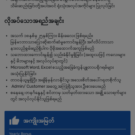
သိမ်းဆည်းခြင်းတို့အပါအဝင် ရုံးသုံးအလုပ်အကိုင်များ ပြုလုပ်ခြင်း
လိုအပ်သောအရည်အချင်း
အသက် ၁၈နှစ်မှ ၂၅နှစ်ကြား မိန်းခလေး ဖြစ်ရမည်။
မြန်မာဘာသာပြောဆိုဆက်ဆံမှုကောင်းမွန်ပြီး အင်္ဂလိပ်ဘာသာ
နားလည်စွမ်းရည်ရှိပါက ပိုမိုအထောက်အကူဖြစ်မည်
သဘောထားကောင်းမွန်၍ သည်းခံနိုင်မှုရှိခြင်း (အထူးသဖြင့် ကလေးများ
နှင့် မိဘများနှင့် အလုပ်လုပ်ရာတွင်)
Microsoft Word, Excel စသည့်အခြေခံကွန်ပျူတာပရိုဂရမ်များ
အသုံးပြုနိုင်ခြင်း
တာဝန်ယူမှုရှိပြီး အချိန်မှန်လာနိုင်သူ၊ အသေးစိတ်အပေါ်ဂရုတစိုက်သူ
Admin/ Customer အတွေ့အကြုံရှိသူအား ဦးစားပေးမည်
စနေနေ့၊ တနင်္ဂနွေနှင့် စင်တာမှ သတ်မှတ်ထားသော အချို့သောရက်များ
တွင် အလုပ်လုပ်နိုင်သူဖြစ်ရမည်
အကျိုးအမြတ်
Yearly Bonus