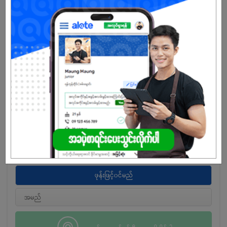
များအတွက် ဉာဏ်၊ မှတ်ဉာဏ်၊ ဖန်တီးမှု၊ အာရုံစူးစိုက်မှု စသည့်စွမ်းရည်များ
တိုးတက်ဖို့ ဂျပန်နည်းစနစ်များကို အသုံးပြု၍ သင်ကြားပေးလျက်ရှိပါသည်။
ကျွန်ုပ်တို့သည် ဆရာ/ဆရာမများကို လေ့ကျင့်မှုနှင့် တက်ကြွသင်ကြားနိုင်ရေး
အတွက် အခွင့်အရေးများကို ဆက်လက်ပံ့ပိုးပေးနေပါသည်။ ကလေးများကိုချစ်
မြတ်နိုးပြီး သင်ကြားမှုကိုစိတ်ဝင်စားသောသူများအတွက် Heguru Yangon
Center သည် သင်၏အနာဂတ်အတွက် တန်ဖိုးရှိတဲ့နေရာတစ်ခုဖြစ်နိုင်သည်ဟု
ယုံကြည်ပါသည်။