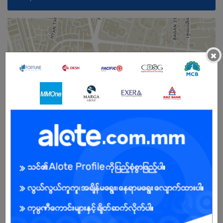
×
မ
အခွင့်အရေးရှိသူ :
ကျွန်ုပ်တို့ကုမ္ပဏီအကြောင်း
Heguru Yangon Center သည် ဂျပန်မှ တရားဝင်လိုင်စင်ရရှိထားသော
ဦးနှောက်ဖွံ့ဖြိုးရေးသင်တန်းကျောင်းဖြစ်ပြီး ၆လမှ ၁၂နှစ်အထိ ကလေးငယ်