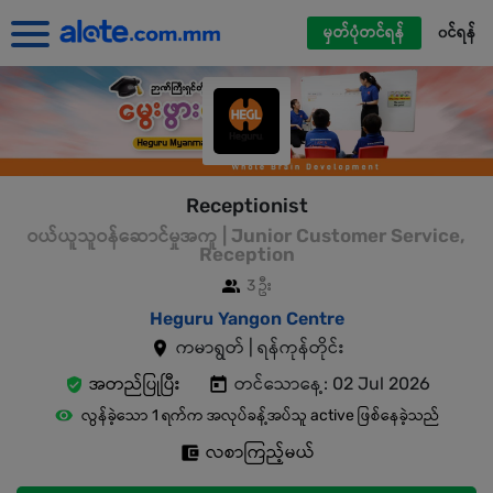
မှတ်ပုံတင်ရန်
၀င်ရန်
Receptionist
ဝယ်ယူသူဝန်ဆောင်မှုအကူ | Junior Customer Service,
Reception
3 ဦး
Heguru Yangon Centre
ကမာရွတ် | ရန်ကုန်တိုင်း
အတည်ပြုပြီး
တင်သောနေ့: 02 Jul 2026
လွန်ခဲ့သော 1 ရက်က အလုပ်ခန့်အပ်သူ active ဖြစ်နေခဲ့သည်
လစာကြည့်မယ်