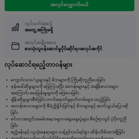
အလုပ်လျှောက်မယ်
လုပ်သက်အဆင့်
အတွေ့အကြုံမရှိ
အလုပ်အမျိုးအစား
စားသုံးသူဝန်ဆောင်မှုပိုင်းဆိုင်ရာအလုပ်အကိုင်
လုပ်ဆောင်ရမည့်တာဝန်များ
ကျောင်းသား/သူများနှင့် မိဘများကို ကြိုဆိုကူညီပေးခြင်း
ဖုန်းခေါ်ဆိုမှုများကို ဖြေကြားပြီး အတန်းများနှင့် အချိန်ဇယားများ
အကြောင်း မေးမြန်းမှုများကို ဖြေပေးခြင်း
ချိန်းဆိုမှုများစီမံခြင်း၊ တက်ရောက်မှုမှတ်တမ်းများ ထည့်ခြင်း
အတန်းဇယားများကို စီမံညှိနှိုင်းခြင်းနှင့် မိဘများနှင့် ဆက်သွယ်ပြောဆို
ခြင်း
စင်တာအတွင်းအခမ်းအနားများ၊ ဆွေးနွေးပွဲများ စီစဉ်ရာတွင် ပံ့ပိုးကူညီ
ခြင်း
ဧည့်ခန်းနှင့် လူသုံးနေရာများ သန့်ရှင်းသပ်ရပ်စွာ ထိန်းသိမ်းထားရှိခြင်း
အချက်အလက်ထည့်သွင်းခြင်း၊ စာရွက်စာတမ်းများ စနစ်တကျ