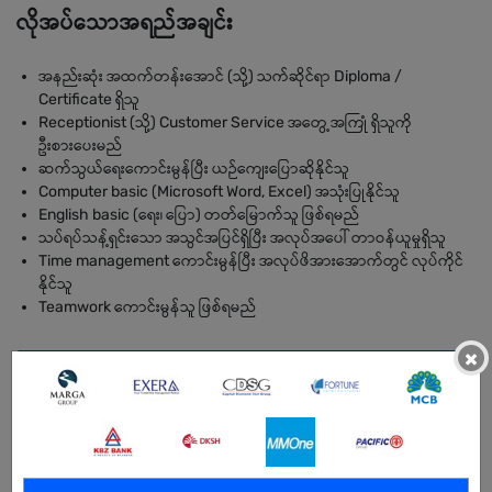
လိုအပ်သောအရည်အချင်း
အနည်းဆုံး အထက်တန်းအောင် (သို့) သက်ဆိုင်ရာ Diploma /
Certificate ရှိသူ
Receptionist (သို့) Customer Service အတွေ့အကြုံ ရှိသူကို
ဦးစားပေးမည်
ဆက်သွယ်ရေးကောင်းမွန်ပြီး ယဉ်ကျေးပြောဆိုနိုင်သူ
Computer basic (Microsoft Word, Excel) အသုံးပြုနိုင်သူ
English basic (ရေး၊ ပြော) တတ်မြောက်သူ ဖြစ်ရမည်
သပ်ရပ်သန့်ရှင်းသော အသွင်အပြင်ရှိပြီး အလုပ်အပေါ် တာဝန်ယူမှုရှိသူ
Time management ကောင်းမွန်ပြီး အလုပ်ဖိအားအောက်တွင် လုပ်ကိုင်
နိုင်သူ
Teamwork ကောင်းမွန်သူ ဖြစ်ရမည်
×
အကျိုးအမြတ်
.