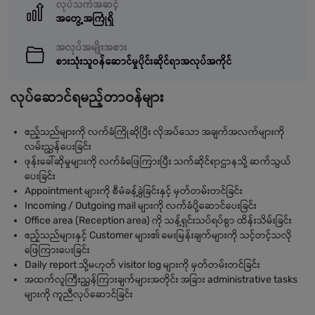
လုပ်သက်အဆင့်
အတွေ့အကြုံရှိ
အလုပ်အမျိုးအစား
စားသုံးသူဝန်ဆောင်မှုပိုင်းဆိုင်ရာအလုပ်အကိုင်
လုပ်ဆောင်ရမည့်တာဝန်များ
ဧည့်သည်များကို လက်ခံကြိုဆိုပြီး လိုအပ်သော အချက်အလက်များကို
လမ်းညွှန်ပေးခြင်း
ဖုန်းခေါ်ဆိုမှုများကို လက်ခံဖြေကြားပြီး သက်ဆိုင်ရာဌာနသို့ ဆက်သွယ်
ပေးခြင်း
Appointment များကို စီမံခန့်ခွဲခြင်းနှင့် မှတ်တမ်းတင်ခြင်း
Incoming / Outgoing mail များကို လက်ခံပို့ဆောင်ပေးခြင်း
Office area (Reception area) ကို သန့်ရှင်းသပ်ရပ်စွာ ထိန်းသိမ်းခြင်း
ဧည့်သည်များနှင့် Customer များ၏ မေးမြန်းချက်များကို သင့်တင့်သလို
ဖြေကြားပေးခြင်း
Daily report သို့မဟုတ် visitor log များကို မှတ်တမ်းတင်ခြင်း
အထက်လူကြီးညွှန်ကြားချက်များအတိုင်း အခြား administrative tasks
များကို ကူညီလုပ်ဆောင်ခြင်း