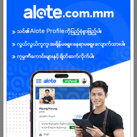
ကျား/မ
အခွင့်အရေးရှိသူ :
သက်တမ်းကုန်သွားပါပြီ
အကောင့်မရှိသေးဘူးလား?