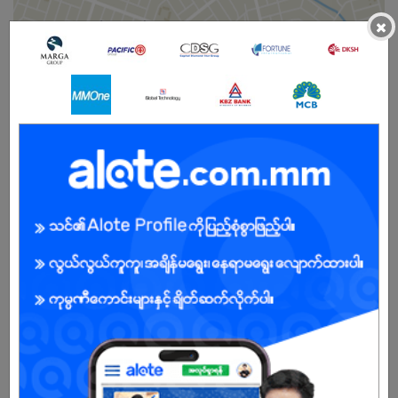
×
ကျား
အခွင့်အရေးရှိသူ :
ကျွန်ုပ်တို့ကုမ္ပဏီအကြောင်း
ဝင်းညီအစ်ကိုများ ကုမ္ပဏီလုပ်ငန်းစု (Win Brothers Group of Co., Ltd)
သည် မြန်မာနိုင်ငံတွင် ဖွံ့ဖြိုးတိုးတက်မှု မြန်ဆန်သော လုပ်ငန်းစုများထဲတွင်
တစ်ခု အပါအဝင်ဖြစ်ပြီး မန္တလေးမြို. ရှိ ဝင်းမိသားစုက ၁၉၉၀ ခုနှစ်တွင်
တည်ထောင်ခဲ့သည်။ စတင်တည်ထောင်သည့် နှစ်မှ စ၍ လုပ်ဆောင်ခဲ့သော
လုပ်ငန်းများအနေဖြင့် ဖျော်ယမကာ ထုတ်ကုန်များ၊ စက် မူလုပ်ငန်း သုံး
ဓာတ်ငွေ့များ၊ စိုက်ပျိုးရေး လုပ်ငန်း၊ သကြားထုတ်လုပ်ခြင်း၊ ဆောက်လုပ်ရေး
လုပ်ငန်းသုံး ပစ္စည်များ ထုတ်လုပ်ခြင်း၊ သတ္တုတွင်း တူးဖော်ခြင်း နှင့် ဖြန့်ဖြူး
ခြင်း လုပ်ငန်းများကို စီးပွားရေးကဏ္ဍအမျိုးမျိုးတွင် ပါဝင်လုပ်ကိုင် လျက်ရှိ
ပါသည်။ အကောင်းဆုံး အောင်မြင်မူရရှိရန် စဥ်ဆက် မပြတ် ကြိုးစားမူဖြင့်
သင့်လျော်သော မူဝါဒဆိုင်ရာ နည်းဥပဒေ များ၊ လုပ်ထုံးလုပ်နည်းများ၊
ထုတ်ကုန် နှင့် စီံမံကိန်း အစီအစဥ်များကို ညီညွတ်မျှတအောင်