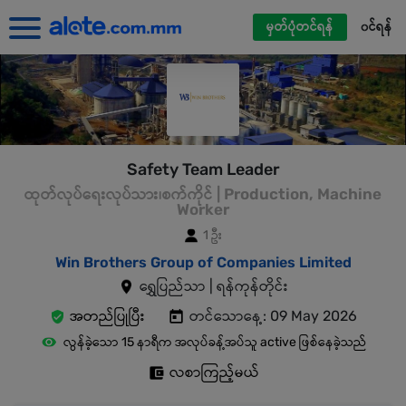
မှတ်ပုံတင်ရန်
၀င်ရန်
Safety Team Leader
ထုတ်လုပ်ရေးလုပ်သား၊စက်ကိုင် | Production, Machine
Worker
1 ဦး
Win Brothers Group of Companies Limited
ရွှေပြည်သာ | ရန်ကုန်တိုင်း
အတည်ပြုပြီး
တင်သောနေ့: 09 May 2026
လွန်ခဲ့သော 15 နာရီက အလုပ်ခန့်အပ်သူ active ဖြစ်နေခဲ့သည်
လစာကြည့်မယ်