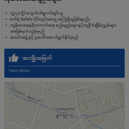
ဘွဲ့ရ (သို့) ကျောင်းကိစ္စကင်းရှင်းသူ
စက်ရုံ Safety ပိုင်းတွင်အတွေ့အကြုံရှိသူဖြစ်ရမည်။
ကျန်းမာရေးနှငိ့ဘေးကင်းရေး စည်းမျည်းများနှင့်အညီ စံချိန်စံညွန်းများ
အခြေခံနားလည်ရမည်
အသင်းအဖွဲ့နှင့် ပူးပေါင်းဆောင်ရွက်နိုင်ရမည်
အကျိုးအမြတ်
Yearly Bonus