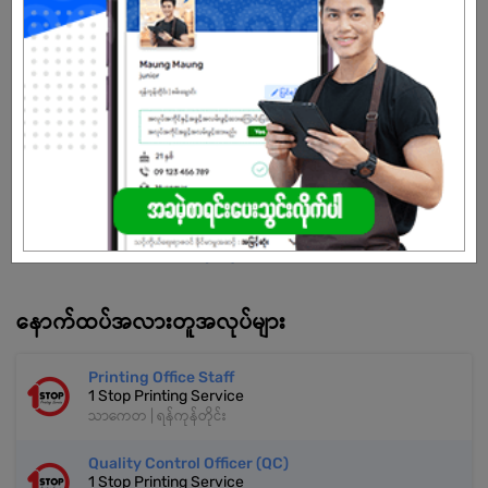
အကောင်အထည်ဖော်ရန် ဆုံးဖြတ်ချက်ချမှတ်ကာ လုပ်ဆောင် လျက်ရှိပါသည်။
မြန်မာ့ စီးပွားရေး နယ်ပယ်တွင် နှစ်ပေါင်း (၂၀) ကျော် အတွေ့အကြုံရှိခြင်း
ကြောင့် တိုးတက်လာတဲ့ မြန်မာ့စီးပွားရေးကို ဦးဆောင်နိုင်တဲ့ နေရာ တစ်နေရာ
ကို ရရှိထားတဲ့ လုပ်ငန်းစုဖြစ်ပါသည်။
သက်တမ်းကုန်သွားပါပြီ
အကောင့်မရှိသေးဘူးလား?
မှတ်ပုံတင်မယ်
နောက်ထပ်အလားတူအလုပ်များ
Printing Office Staff
1 Stop Printing Service
သာကေတ | ရန်ကုန်တိုင်း
Quality Control Officer (QC)
1 Stop Printing Service