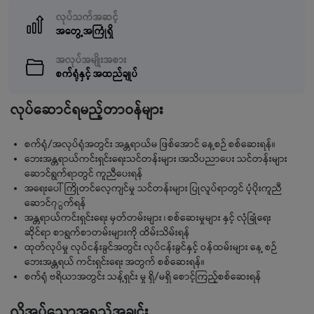
လုပ်သက်အဆင့်
အတွေ့အကြုံရှိ
အလုပ်အမျိုးအစား
စက်ရုံနှင့် အထည်ချုပ်
လုပ်ဆောင်ရမည့်တာဝန်များ
စက်ရုံ/အလုပ်ရုံအတွင်း အန္တရာယ်မ ဖြစ်အောင် နေ့စဉ် စစ်ဆေးရန်။
ဘေးအန္တရာယ်ကင်းရှင်းရေးသင်တန်းများ ၊အသိပညာပေး သင်တန်းများ
ဆောင်ရွက်ရာတွင် ကူညီပေးရန်
အရေးပေါ် ကြိုတင်လေ့ကျင်မှု သင်တန်းများ ပြုလူပ်ရာတွင် ပံ့ပိုးကူညီ
ဆောင်၇ွက်ရန်
အန္တရာယ်ကင်းရှင်းရေး မှတ်တမ်းများ ၊ စစ်ဆေးမှုများ နှင့် လုံခြုံရေး
ဆိုင်ရာ စာရွက်စာတမ်းများကို ထိမ်းသိမ်းရန်
ထုတ်လုပ်မှု လုပ်ငန်းခွင်အတွင်း လုပ်ငန်းခွင်နှင့် ဝန်ထမ်းများ နေ့ စဉ်
ဘေးအန္တရယ် ကင်းရှင်းရေး အတွက် စစ်ဆေးရန်။
စက်ရုံ ဗရိယာအတွင်း သန့်ရှင်း မှု ရှိ/မရှိ စောင့်ကြည့်စစ်ဆေးရန်
လိုအပ်သောအရည်အချင်း