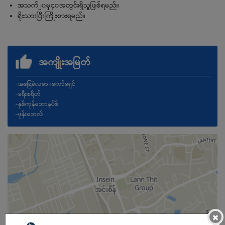
အသက်၂၀မှ၄၀အတွင်းရှိသူဖြစ်ရမည်။
ရိုးသားပြီးကြိုးစားရမည်။
အကျိုးအမြတ်
-အခြေခံလစာ+ကော်မရှင်
-ခရီးစရိတ်
-နှစ်ကုန်ဘောနပ်စ်
-ဖုန်းဘေလ်
×