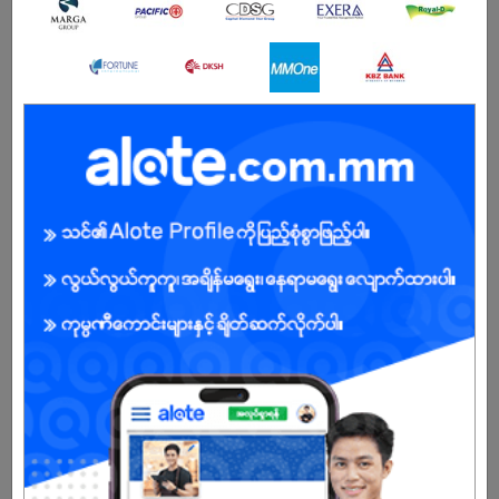
ကျား/မ
အခွင့်အရေးရှိသူ :
Sale လမ်းကြောင်းကိုရန်ကုန်တွင်bus ca​rဖြင့်သွားနိုင်ပါ
YES
NO
သလား?