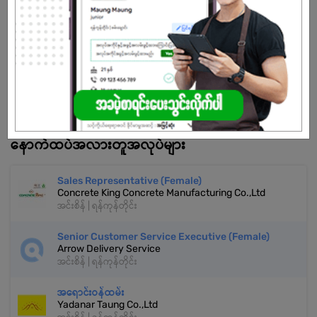
အလုပ်လျှောက်ရန် ဒီနေရာကို နှိပ်ပါ
အကောင့်မရှိသေးဘူးလား?
မှတ်ပုံတင်မယ်
နောက်ထပ်အလားတူအလုပ်များ
Sales Representative (Female)
Concrete King Concrete Manufacturing Co.,Ltd
အင်းစိန် | ရန်ကုန်တိုင်း
Senior Customer Service Executive (Female)
Arrow Delivery Service
အင်းစိန် | ရန်ကုန်တိုင်း
အရောင်းဝန်ထမ်း
Yadanar Taung Co.,Ltd