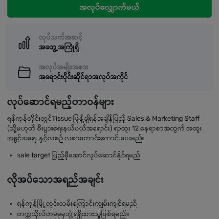
အလုပ်လျှောက်မယ်
လုပ်သက်အဆင့်
အတွေ့အကြုံရှိ
အလုပ်အမျိုးအစား
အရောင်းပိုင်းဆိုင်ရာအလုပ်အကိုင်
လုပ်ဆောင်ရမည့်တာဝန်များ
ရန်ကုန်တိုင်းတွင်Tissue ဖြန့်ချိရန်အချိန်ပြည့် Sales & Marketing Staff
(သို့မဟုတ် စီးပွားရေးနယ်ပယ်အရောင်း) ရာထူး 12 နေရာစာအတွက် အထူး
အခွင့်အရေး နှင့်လစဉ် လစာကောင်းကောင်းပေးမည်။
sale target ပြည့်မှီအောင်လုပ်ဆောင်နိုင်ရမည်
လိုအပ်သောအရည်အချင်း
ရန်ကုန်မြို့တွင်းလမ်းကြောင်းကျွမ်းကျင်ရမည်
တက္ကသိုလ်တခုခုမှဘွဲ့ရရှိထားသူဖြစ်ရမည်။