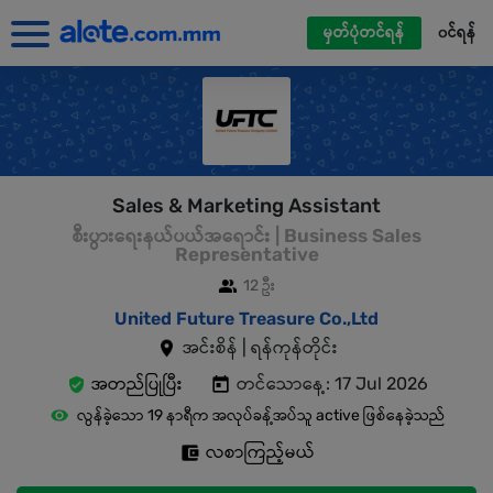
မှတ်ပုံတင်ရန်
၀င်ရန်
Sales & Marketing Assistant
စီးပွားရေးနယ်ပယ်အရောင်း | Business Sales
Representative
12 ဦး
United Future Treasure Co.,Ltd
အင်းစိန် | ရန်ကုန်တိုင်း
အတည်ပြုပြီး
တင်သောနေ့: 17 Jul 2026
လွန်ခဲ့သော 19 နာရီက အလုပ်ခန့်အပ်သူ active ဖြစ်နေခဲ့သည်
လစာကြည့်မယ်